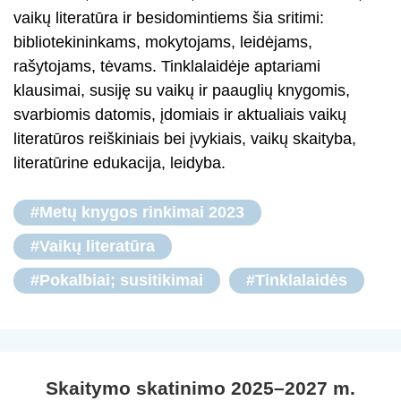
vaikų literatūra ir besidomintiems šia sritimi:
bibliotekininkams, mokytojams, leidėjams,
rašytojams, tėvams. Tinklalaidėje aptariami
klausimai, susiję su vaikų ir paauglių knygomis,
svarbiomis datomis, įdomiais ir aktualiais vaikų
literatūros reiškiniais bei įvykiais, vaikų skaityba,
literatūrine edukacija, leidyba.
#Metų knygos rinkimai 2023
#Vaikų literatūra
#Pokalbiai; susitikimai
#Tinklalaidės
Skaitymo skatinimo 2025–2027 m.