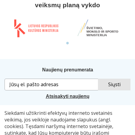
veiksmų planą vykdo
Naujienų prenumerata
Atsisakyti naujienų
Siekdami užtikrinti efektyvų interneto svetainės
Sprendimas:
„Idamas“
. Naudojama
„Smart Web“
sistema.
veikimą, jos veikloje naudojame slapukus (angl.
cookies). Tęsdami naršymą interneto svetainėje,
© 2007–2026 Lietuvos nacionalinė Martyno Mažvydo
sutinkate, kad Jūsų kompiuteryje būtų įrašomi
biblioteka, el. p.
skaitymometai@lnb.lt