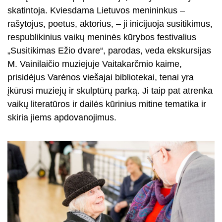
skatintoja. Kviesdama Lietuvos menininkus –
rašytojus, poetus, aktorius, – ji inicijuoja susitikimus,
respublikinius vaikų meninės kūrybos festivalius
„Susitikimas Ežio dvare“, parodas, veda ekskursijas
M. Vainilaičio muziejuje Vaitakarčmio kaime,
prisidėjus Varėnos viešajai bibliotekai, tenai yra
įkūrusi muziejų ir skulptūrų parką. Ji taip pat atrenka
vaikų literatūros ir dailės kūrinius mitine tematika ir
skiria jiems apdovanojimus.