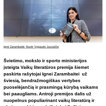
Ignė Zarambaitė. Nuotr. Vygaudo Juozaičio
Švietimo,
mokslo ir sporto ministerijos
įsteigta Vaikų literatūros premija šiemet
paskirta rašytojai Ignei Zarambaitei už
šviesią, bendražmogiškas vertybes
puoselėjančią ir prasmingą kūrybą vaikams
bei paaugliams. Antroji premijos dalis už
nuopelnus populiarinant vaikų literatūrą ir