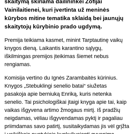
skaitymą skiriama dailininkei Zofijai
Vainilaitienei, kuri įvertinta už meninės
kūrybos mitine tematika sklaidą bei jaunųjų
skaitytojų kūrybinio prado ugdymą.
Premija teikiama kasmet, minint Tarptautinę vaikų
knygos dieną. Laikantis karantino sąlygų,
iškilmingas premijos įteikimas šiemet nebus
rengiamas.
Komisija vertino du Ignės Zarambaitės kūrinius.
Knygos „Stebuklingi senelio batai“ siužetas
pasakoja apie berniuką Enriką, kuris netenka
senelio. Tai psichologiškai įtaigi knyga apie tai, kaip
vaikas išgyvena artimo žmogaus mirtį. Iš pradžių
neigdamas, vėliau išgyvendamas pyktį ir pagaliau
priimdamas savo patirtį, susitaikydamas jis vėl grįžta