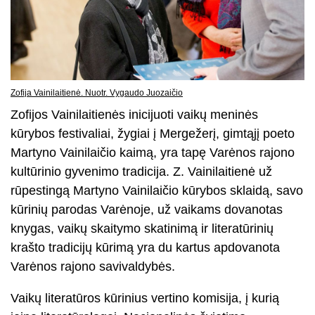
Zofija Vainilaitienė. Nuotr. Vygaudo Juozaičio
Zofijos Vainilaitienės inicijuoti vaikų meninės
kūrybos festivaliai, žygiai į Mergežerį, gimtąjį poeto
Martyno Vainilaičio kaimą, yra tapę Varėnos rajono
kultūrinio gyvenimo tradicija. Z. Vainilaitienė už
rūpestingą Martyno Vainilaičio kūrybos sklaidą, savo
kūrinių parodas Varėnoje, už vaikams dovanotas
knygas, vaikų skaitymo skatinimą ir literatūrinių
krašto tradicijų kūrimą yra du kartus apdovanota
Varėnos rajono savivaldybės.
Vaikų literatūros kūrinius vertino komisija, į kurią