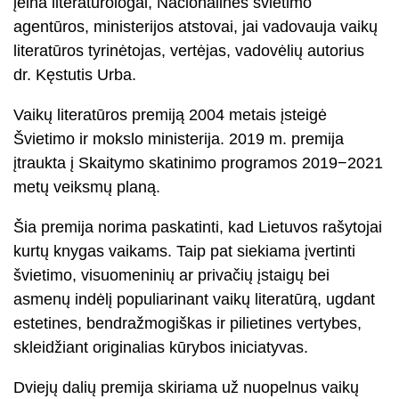
įeina literatūrologai, Nacionalinės švietimo
agentūros, ministerijos atstovai, jai vadovauja vaikų
literatūros tyrinėtojas, vertėjas, vadovėlių autorius
dr. Kęstutis Urba.
Vaikų literatūros premiją 2004 metais įsteigė
Švietimo ir mokslo ministerija. 2019 m. premija
įtraukta į Skaitymo skatinimo programos 2019−2021
metų veiksmų planą.
Šia premija norima paskatinti, kad Lietuvos rašytojai
kurtų knygas vaikams. Taip pat siekiama įvertinti
švietimo, visuomeninių ar privačių įstaigų bei
asmenų indėlį populiarinant vaikų literatūrą, ugdant
estetines, bendražmogiškas ir pilietines vertybes,
skleidžiant originalias kūrybos iniciatyvas.
Dviejų dalių premija skiriama už nuopelnus vaikų