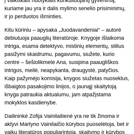
į vaikiškais nuotykiais kunkuliuojantį gyvenimą,
kuriame jau yra ir dalis mylimo senelio prisiminimų,
ir jo perduotos išminties.
Kitu kūriniu – apysaka „Juodavandeniai“ – autorė
debiutuoja paauglių literatūroje. Knygoje išlaikoma
intriga, esama detektyvo, mistinių elementų, stilius
pasižymi skaidrumu, pagavumu, siužete, kurio
centre – šešiolikmetė Ana, susipina paaugliškos
intrigos, meilė, neapykanta, draugystė, patyčios.
Kaip pažymėjo komisija, knygos siužetas nuoseklus,
išbaigtos pasakojimo linijos, o jaunąjį skaitytoją
knyga patraukia aktualumu, jam atpažįstama
mokyklos kasdienybe.
Dailininkė Zofija Vainilaitienė yra ne tik žinoma ir
aktyvi Martyno Vainilaičio kūrybos puoselėtoja, bet ir
vaikų literatūros populiarintoja, skaitymo ir kūrybos