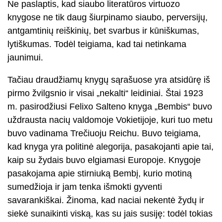
Ne paslaptis, kad siaubo literatūros virtuozo
knygose ne tik daug šiurpinamo siaubo, perversijų,
antgamtinių reiškinių, bet svarbus ir kūniškumas,
lytiškumas. Todėl teigiama, kad tai netinkama
jaunimui.
Tačiau draudžiamų knygų sąrašuose yra atsidūrę iš
pirmo žvilgsnio ir visai „nekalti“ leidiniai. Štai 1923
m. pasirodžiusi Felixo Salteno knyga „Bembis“ buvo
uždrausta nacių valdomoje Vokietijoje, kuri tuo metu
buvo vadinama Trečiuoju Reichu. Buvo teigiama,
kad knyga yra politinė alegorija, pasakojanti apie tai,
kaip su žydais buvo elgiamasi Europoje. Knygoje
pasakojama apie stirniuką Bembį, kurio motiną
sumedžioja ir jam tenka išmokti gyventi
savarankiškai. Žinoma, kad naciai nekentė žydų ir
siekė sunaikinti viską, kas su jais susiję: todėl tokias