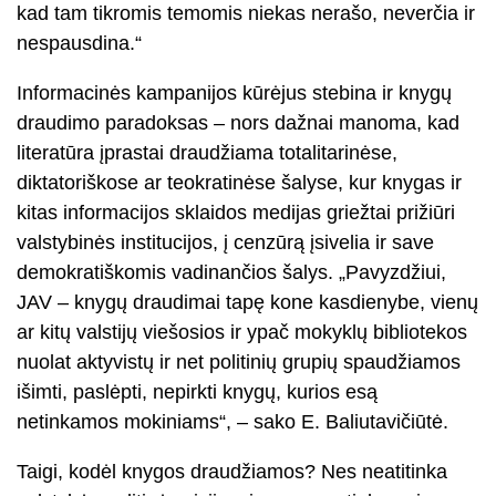
kad tam tikromis temomis niekas nerašo, neverčia ir
nespausdina.“
Informacinės kampanijos kūrėjus stebina ir knygų
draudimo paradoksas – nors dažnai manoma, kad
literatūra įprastai draudžiama totalitarinėse,
diktatoriškose ar teokratinėse šalyse, kur knygas ir
kitas informacijos sklaidos medijas griežtai prižiūri
valstybinės institucijos, į cenzūrą įsivelia ir save
demokratiškomis vadinančios šalys. „Pavyzdžiui,
JAV – knygų draudimai tapę kone kasdienybe, vienų
ar kitų valstijų viešosios ir ypač mokyklų bibliotekos
nuolat aktyvistų ir net politinių grupių spaudžiamos
išimti, paslėpti, nepirkti knygų, kurios esą
netinkamos mokiniams“, – sako E. Baliutavičiūtė.
Taigi, kodėl knygos draudžiamos? Nes neatitinka