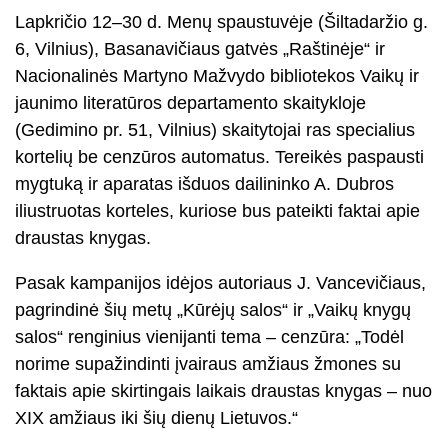
Lapkričio 12–30 d. Menų spaustuvėje (Šiltadaržio g.
6, Vilnius), Basanavičiaus gatvės „Raštinėje“ ir
Nacionalinės Martyno Mažvydo bibliotekos Vaikų ir
jaunimo literatūros departamento skaitykloje
(Gedimino pr. 51, Vilnius)
skaitytojai ras specialius
kortelių be cenzūros automatus. Tereikės paspausti
mygtuką ir aparatas išduos dailininko A. Dubros
iliustruotas korteles, kuriose bus pateikti faktai apie
draustas knygas.
Pasak kampanijos idėjos autoriaus J. Vancevičiaus,
pagrindinė šių metų „Kūrėjų salos“ ir „Vaikų knygų
salos“ renginius vienijanti tema – cenzūra: „Todėl
norime supažindinti įvairaus amžiaus žmones su
faktais apie skirtingais laikais draustas knygas – nuo
XIX amžiaus iki šių dienų Lietuvos.“