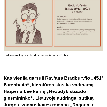
Uždraustos knygos. Iliustr. autorius Antanas Dubra
Kas vienija garsųjį Rayʻaus Bradburyʻio „451°
Farenheito“, literatūros klasika vadinamą
Harperio Lee kūrinį „Nežudyk strazdo
giesmininko“, Lietuvoje audringai sutiktą
Jurgos Ivanauskaitės romaną „Ragana ir