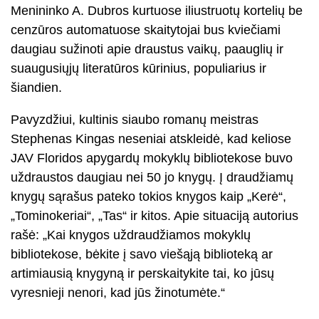
Menininko A. Dubros kurtuose iliustruotų kortelių be
cenzūros automatuose skaitytojai bus kviečiami
daugiau sužinoti apie draustus vaikų, paauglių ir
suaugusiųjų literatūros kūrinius, populiarius ir
šiandien.
Pavyzdžiui, kultinis siaubo romanų meistras
Stephenas Kingas neseniai atskleidė, kad keliose
JAV Floridos apygardų mokyklų bibliotekose buvo
uždraustos daugiau nei 50 jo knygų. Į draudžiamų
knygų sąrašus pateko tokios knygos kaip „Kerė“,
„Tominokeriai“, „Tas“ ir kitos. Apie situaciją autorius
rašė: „Kai knygos uždraudžiamos mokyklų
bibliotekose, bėkite į savo viešąją biblioteką ar
artimiausią knygyną ir perskaitykite tai, ko jūsų
vyresnieji nenori, kad jūs žinotumėte.“