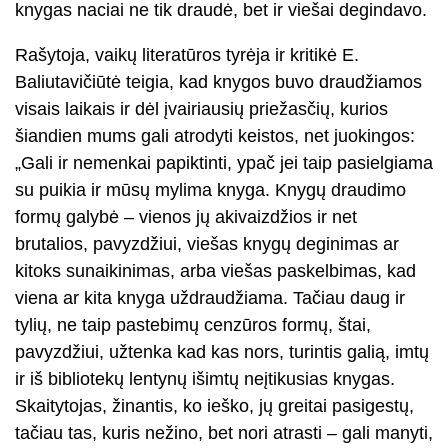
knygas naciai ne tik draudė, bet ir viešai degindavo.
Rašytoja, vaikų literatūros tyrėja ir kritikė E.
Baliutavičiūtė teigia, kad knygos buvo draudžiamos
visais laikais ir dėl įvairiausių priežasčių, kurios
šiandien mums gali atrodyti keistos, net juokingos:
„Gali ir nemenkai papiktinti, ypač jei taip pasielgiama
su puikia ir mūsų mylima knyga. Knygų draudimo
formų galybė – vienos jų akivaizdžios ir net
brutalios, pavyzdžiui, viešas knygų deginimas ar
kitoks sunaikinimas, arba viešas paskelbimas, kad
viena ar kita knyga uždraudžiama. Tačiau daug ir
tylių, ne taip pastebimų cenzūros formų, štai,
pavyzdžiui, užtenka kad kas nors, turintis galią, imtų
ir iš bibliotekų lentynų išimtų neįtikusias knygas.
Skaitytojas, žinantis, ko ieško, jų greitai pasigestų,
tačiau tas, kuris nežino, bet nori atrasti – gali manyti,