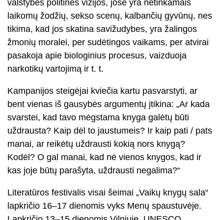
valstybės politinės vizijos, jose yra netinkamais
laikomų žodžių, sekso scenų, kalbančių gyvūnų, nes
tikima, kad jos skatina savižudybes, yra žalingos
žmonių moralei, per sudėtingos vaikams, per atvirai
pasakoja apie biologinius procesus, vaizduoja
narkotikų vartojimą ir t. t.
Kampanijos steigėjai kviečia kartu pasvarstyti, ar
bent vienas iš gausybės argumentų įtikina: „Ar kada
svarstei, kad tavo mėgstama knyga galėtų būti
uždrausta? Kaip dėl to jaustumeis? Ir kaip pati / pats
manai, ar reikėtų uždrausti kokią nors knygą?
Kodėl? O gal manai, kad nė vienos knygos, kad ir
kas joje būtų parašyta, uždrausti negalima?“
Literatūros festivalis visai šeimai „Vaikų knygų sala“
lapkričio 16–17 dienomis vyks Menų spaustuvėje.
Lapkričio 13–15 dienomis Vilniuje, UNESCO