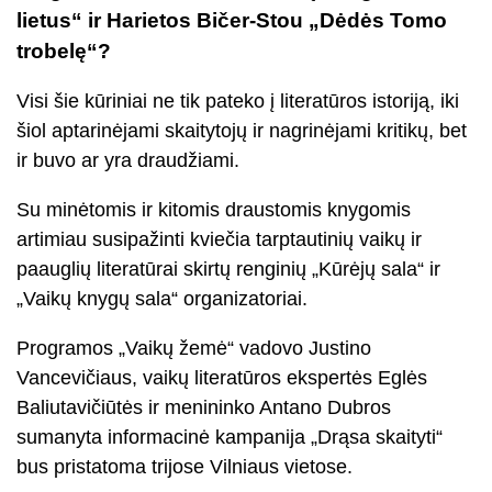
lietus“ ir Harietos Bičer-Stou „Dėdės Tomo
trobelę“?
Visi šie kūriniai ne tik pateko į literatūros istoriją, iki
šiol aptarinėjami skaitytojų ir nagrinėjami kritikų, bet
ir buvo ar yra draudžiami.
Su minėtomis ir kitomis draustomis knygomis
artimiau susipažinti kviečia tarptautinių vaikų ir
paauglių literatūrai skirtų renginių „Kūrėjų sala“ ir
„Vaikų knygų sala“ organizatoriai.
Programos „Vaikų žemė“ vadovo Justino
Vancevičiaus, vaikų literatūros ekspertės Eglės
Baliutavičiūtės ir menininko Antano Dubros
sumanyta informacinė kampanija „Drąsa skaityti“
bus pristatoma trijose
Vilniaus vietose.