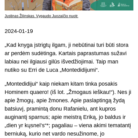
Justinas Žilinskas. Vygaudo Juozaičio nuotr.
2024-01-19
„Kad knyga įstrigtų ilgam, ji nebūtinai turi būti stora
ar perdėm sudėtinga. Kartais paprastumas sužavi
labiau nei ilgiausi gilūs išvedžiojimai. Taip man
nutiko su Erri de Luca „Montedidijumi“.
„Montedidijui“ kaip niekam kitam tinka posakis
Hominem quaero! (iš lot. „Žmogaus ieškau!“). Nes ji
apie žmogų, apie žmones. Apie paslaptingą žydą
batsiuvį, pramintą donu Rafanielu, ant kupros
auginantį sparnus; apie meistrą Eriką, jo baldus ir
„dien yr kųsnel’s“*; pagaliau – viena akimi tematantį
berniuką, kurio net vardo nesužinome, jo