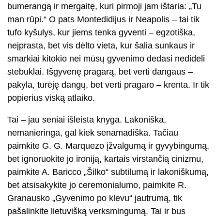
bumerangą ir mergaitę, kuri pirmoji jam ištaria: „Tu
man rūpi.“ O pats Montedidijus ir Neapolis – tai tik
tufo kyšulys, kur jiems tenka gyventi – egzotiška,
neįprasta, bet vis dėlto vieta, kur šalia sunkaus ir
smarkiai kitokio nei mūsų gyvenimo dedasi nedideli
stebuklai. Išgyvenę pragarą, bet verti dangaus –
pakyla, turėję dangų, bet verti pragaro – krenta. Ir tik
popierius viską atlaiko.
Tai – jau seniai išleista knyga. Lakoniška,
nemanieringa, gal kiek senamadiška. Tačiau
paimkite G. G. Marquezo įžvalgumą ir gyvybingumą,
bet ignoruokite jo ironiją, kartais virstančią cinizmu,
paimkite A. Baricco „Šilko“ subtilumą ir lakoniškumą,
bet atsisakykite jo ceremonialumo, paimkite R.
Granausko „Gyvenimo po klevu“ jautrumą, tik
pašalinkite lietuvišką verksmingumą. Tai ir bus