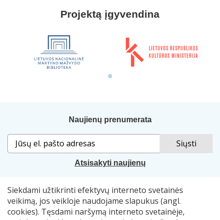
Projektą įgyvendina
Naujienų prenumerata
Atsisakyti naujienų
Siekdami užtikrinti efektyvų interneto svetainės
Sprendimas:
„Idamas“
. Naudojama
„Smart Web“
sistema.
veikimą, jos veikloje naudojame slapukus (angl.
cookies). Tęsdami naršymą interneto svetainėje,
© 2007–2026 Lietuvos nacionalinė Martyno Mažvydo