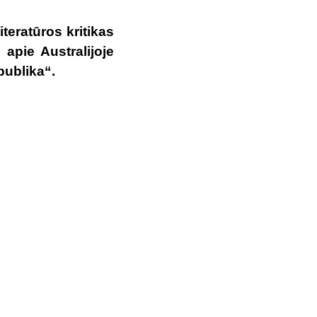
iteratūros kritikas
apie Australijoje
publika“.