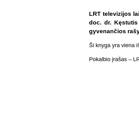
LRT televizijos la
doc. dr. Kęstuti
gyvenančios rašy
Ši knyga yra viena 
Pokalbio įrašas – L