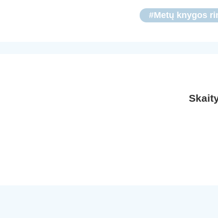
#Metų knygos ri
Skait