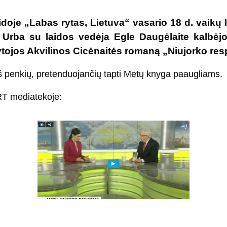
idoje „Labas rytas, Lietuva“ vasario 18 d. vaikų l
s Urba su laidos vedėja Egle Daugėlaite kalbėjo 
tojos Akvilinos Cicėnaitės romaną „Niujorko res
iš penkių, pretenduojančių tapti Metų knyga paaugliams.
RT mediatekoje: