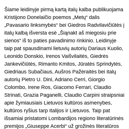
Šiame leidinyje pirmą kartą italų kalba publikuojama
Kristijono Donelaičio poemos „Metų“ dalis
„Pavasario linksmybės“ bei Giedros Radvilavičiūtės į
italų kalbą išversta esė „Šiąnakt aš miegosiu prie
sienos“ iš to paties pavadinimo rinkinio. Leidinyje
taip pat spausdinami lietuvių autorių Dariaus Kuolio,
Leonido Donskio, Irenos Vaišvilaitės, Giedrės
Jankevičiūtės, Rimanto Kmitos, Jūratės Sprindytės,
Giedriaus Subačiaus, Aušros Pažėraitės bei italų
autorių Pietro U. Dini, Adriano Cerri, Giorgio
Colombo, Irene Ros, Giacomo Ferrari, Claudio
Strinati, Grazia Paganelli, Claudio Carpini straipsniai
apie žymiausiais Lietuvos kultūros asmenybes,
kultūros ryšius tarp Italijos ir Lietuvos. Taip pat
išsamiai pristatomi Lombardijos regiono literatūrinės
premijos „Giuseppe Acerbi“ už grožinės literatūros