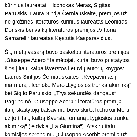
kūrinius laureatai – Icchokas Meras, Sigitas
Parulskis, Laura Sintija Černiauskaitė, premijos už
ne grožinės literatūros kūrinius laureatas Leonidas
Donskis bei vaikų literatūros premijos „Vittoria
Samarelli“ laureatas Kęstutis Kasparavičius.
Šių metų vasarą buvo paskelbti literatūros premijos
„Giuseppe Acerbi“ laimėtojai, kuriai buvo pristatytos
šios į italų kalbą išverstos lietuvių autorių knygos:
Lauros Sintijos Černiauskaitės „Kvėpavimas į
marmurą“, Icchoko Mero „Lygiosios trunka akimirką“
bei Sigito Parulskio „Trys sekundės dangaus“.
Pagrindinė „Giuseppe Acerbi“ literatūros premija
italų skaitytojų balsavimu buvo skirta Icchokui Merui
už jo į italų kalbą išverstą romaną „Lygiosios trunka
akimirką“ (leidykla „La Giuntina“). Atskiru italų
komisijos sprendimu „Giuseppe Acerbi“ premija už