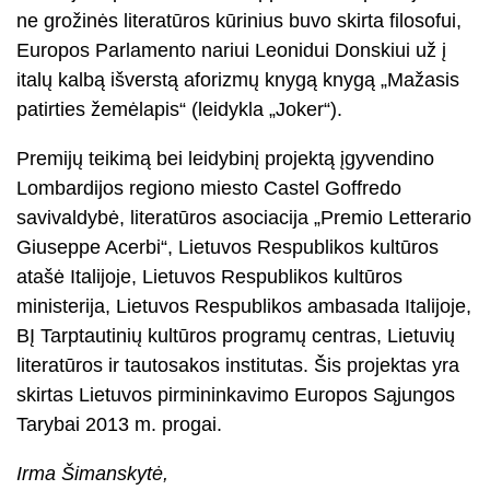
ne grožinės literatūros kūrinius buvo skirta filosofui,
Europos Parlamento nariui Leonidui Donskiui už į
italų kalbą išverstą aforizmų knygą knygą „Mažasis
patirties žemėlapis“ (leidykla „Joker“).
Premijų teikimą bei leidybinį projektą įgyvendino
Lombardijos regiono miesto Castel Goffredo
savivaldybė, literatūros asociacija „Premio Letterario
Giuseppe Acerbi“, Lietuvos Respublikos kultūros
atašė Italijoje, Lietuvos Respublikos kultūros
ministerija, Lietuvos Respublikos ambasada Italijoje,
BĮ Tarptautinių kultūros programų centras, Lietuvių
literatūros ir tautosakos institutas. Šis projektas yra
skirtas Lietuvos pirmininkavimo Europos Sąjungos
Tarybai 2013 m. progai.
Irma Šimanskytė,