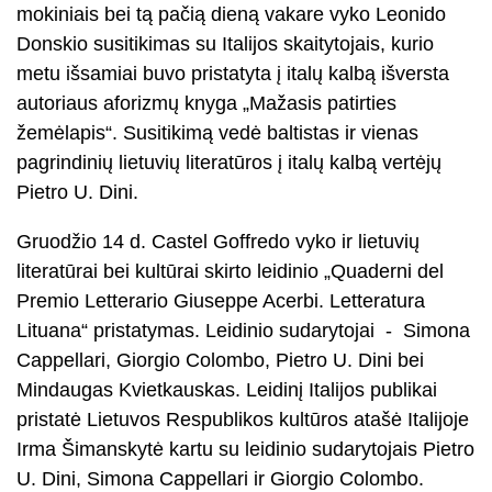
mokiniais bei tą pačią dieną vakare vyko Leonido
Donskio susitikimas su Italijos skaitytojais, kurio
metu išsamiai buvo pristatyta į italų kalbą išversta
autoriaus aforizmų knyga „Mažasis patirties
žemėlapis“. Susitikimą vedė baltistas ir vienas
pagrindinių lietuvių literatūros į italų kalbą vertėjų
Pietro U. Dini.
Gruodžio 14 d. Castel Goffredo vyko ir lietuvių
literatūrai bei kultūrai skirto leidinio „Quaderni del
Premio Letterario Giuseppe Acerbi. Letteratura
Lituana“ pristatymas. Leidinio sudarytojai - Simona
Cappellari, Giorgio Colombo, Pietro U. Dini bei
Mindaugas Kvietkauskas. Leidinį Italijos publikai
pristatė Lietuvos Respublikos kultūros atašė Italijoje
Irma Šimanskytė kartu su leidinio sudarytojais Pietro
U. Dini, Simona Cappellari ir Giorgio Colombo.