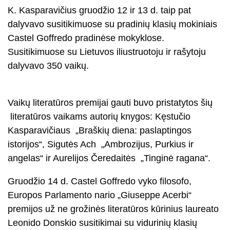
K. Kasparavičius gruodžio 12 ir 13 d. taip pat
dalyvavo susitikimuose su pradinių klasių mokiniais
Castel Goffredo pradinėse mokyklose.
Susitikimuose su Lietuvos iliustruotoju ir rašytoju
dalyvavo 350 vaikų.
Vaikų literatūros premijai gauti buvo pristatytos šių
literatūros vaikams autorių knygos: Kęstučio
Kasparavičiaus „Braškių diena: paslaptingos
istorijos“, Sigutės Ach „Ambrozijus, Purkius ir
angelas“ ir Aurelijos Čeredaitės „Tinginė ragana“.
Gruodžio 14 d. Castel Goffredo vyko filosofo,
Europos Parlamento nario „Giuseppe Acerbi“
premijos už ne grožinės literatūros kūrinius laureato
Leonido Donskio susitikimai su vidurinių klasių