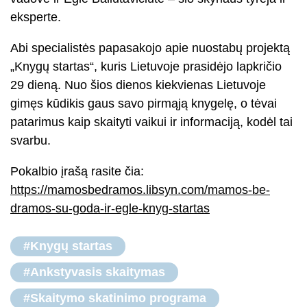
eksperte.
Abi specialistės papasakojo apie nuostabų projektą
„Knygų startas“, kuris Lietuvoje prasidėjo lapkričio
29 dieną. Nuo šios dienos kiekvienas Lietuvoje
gimęs kūdikis gaus savo pirmąją knygelę, o tėvai
patarimus kaip skaityti vaikui ir informaciją, kodėl tai
svarbu.
Pokalbio įrašą rasite čia:
https://mamosbedramos.libsyn.com/mamos-be-
dramos-su-goda-ir-egle-knyg-startas
#Knygų startas
#Ankstyvasis skaitymas
#Skaitymo skatinimo programa