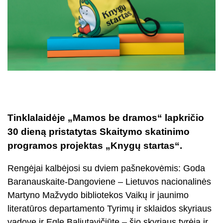
Tinklalaidėje „Mamos be dramos“ lapkričio
30 dieną pristatytas Skaitymo skatinimo
programos projektas „Knygų startas“.
Rengėjai kalbėjosi su dviem pašnekovėmis: Goda
Baranauskaite-Dangoviene – Lietuvos nacionalinės
Martyno Mažvydo bibliotekos Vaikų ir jaunimo
literatūros departamento Tyrimų ir sklaidos skyriaus
vadove ir Egle Baliutavičiūte – šio skyriaus tyrėja ir