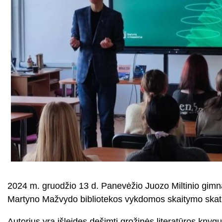
2024 m. gruodžio 13 d. Panevėžio Juozo Miltinio gimna
Martyno Mažvydo bibliotekos vykdomos skaitymo skatini
Autorius yra išleidęs dešimtį grožinės literatūros kny