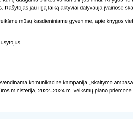
ašytojas jau ilgą laiką aktyviai dalyvauja įvairiose ska
 reikšmę mūsų kasdieniniame gyvenime, apie knygos viet
ausytojus.
gyvendinama komunikacinė kampanija „Skaitymo ambasad
tūros ministerija, 2022–2024 m. veiksmų plano priemonė.