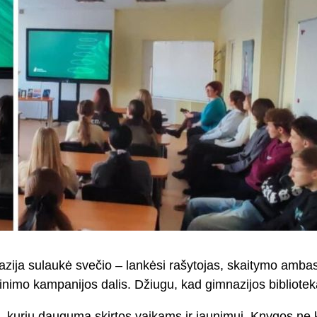
zija sulaukė svečio – lankėsi rašytojas, skaitymo ambasa
mo kampanijos dalis. Džiugu, kad gimnazijos biblioteka
gų, kurių dauguma skirtos vaikams ir jaunimui. Knygos ne