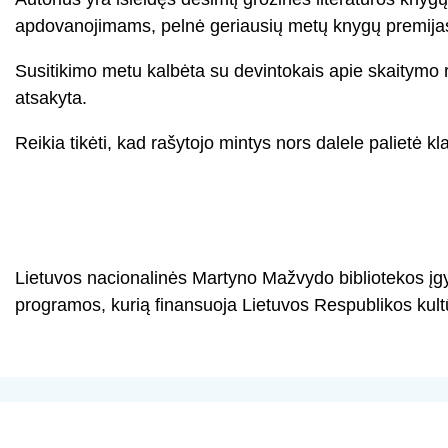
apdovanojimams, pelnė geriausių metų knygų premijas. R
Susitikimo metu kalbėta su devintokais apie skaitymo
atsakyta.
Reikia tikėti, kad rašytojo mintys nors dalele palietė kl
Lietuvos nacionalinės Martyno Mažvydo bibliotekos į
programos, kurią finansuoja Lietuvos Respublikos kul