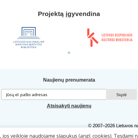
Projektą įgyvendina
Naujienų prenumerata
Atsisakyti naujienų
© 2007–2026 Lietuvos na
Autorių teisės. Publiku
ą, jos veikloje naudojame slapukus (angl. cookies). Tęsdami 