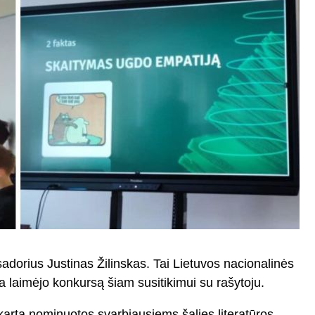
dorius Justinas Žilinskas. Tai Lietuvos nacionalinės
 laimėjo konkursą šiam susitikimui su rašytoju.
 kartą nominuotos svarbiausiems šalies literatūros