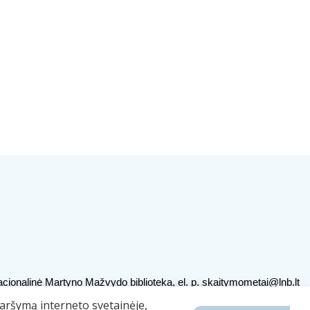
cionalinė Martyno Mažvydo biblioteka, el. p.
skaitymometai@lnb.lt
ojamų duomenų naudojimas
naršymą interneto svetainėje,