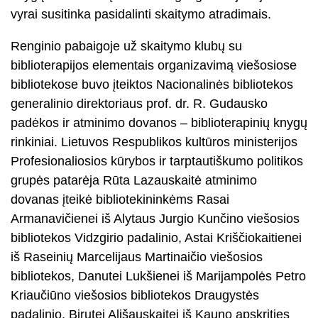
vyrai susitinka pasidalinti skaitymo atradimais.
Renginio pabaigoje už skaitymo klubų su
biblioterapijos elementais organizavimą viešosiose
bibliotekose buvo įteiktos Nacionalinės bibliotekos
generalinio direktoriaus prof. dr. R. Gudausko
padėkos ir atminimo dovanos – biblioterapinių knygų
rinkiniai. Lietuvos Respublikos kultūros ministerijos
Profesionaliosios kūrybos ir tarptautiškumo politikos
grupės patarėja Rūta Lazauskaitė atminimo
dovanas įteikė bibliotekininkėms Rasai
Armanavičienei iš Alytaus Jurgio Kunčino viešosios
bibliotekos Vidzgirio padalinio, Astai Kriščiokaitienei
iš Raseinių Marcelijaus Martinaičio viešosios
bibliotekos, Danutei Lukšienei iš Marijampolės Petro
Kriaučiūno viešosios bibliotekos Draugystės
padalinio, Birutei Ališauskaitei iš Kauno apskrities