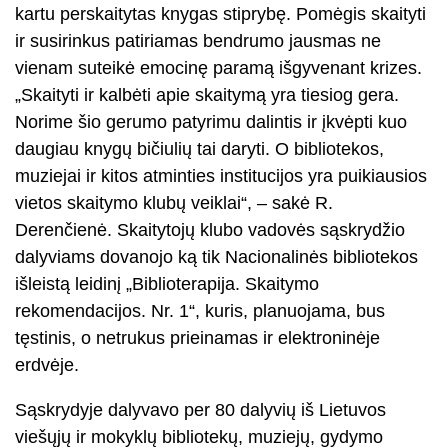
kartu perskaitytas knygas stiprybę. Pomėgis skaityti
ir susirinkus patiriamas bendrumo jausmas ne
vienam suteikė emocinę paramą išgyvenant krizes.
„Skaityti ir kalbėti apie skaitymą yra tiesiog gera.
Norime šio gerumo patyrimu dalintis ir įkvėpti kuo
daugiau knygų bičiulių tai daryti. O bibliotekos,
muziejai ir kitos atminties institucijos yra puikiausios
vietos skaitymo klubų veiklai“, – sakė R.
Derenčienė. Skaitytojų klubo vadovės sąskrydžio
dalyviams dovanojo ką tik Nacionalinės bibliotekos
išleistą leidinį „Biblioterapija. Skaitymo
rekomendacijos. Nr. 1“, kuris, planuojama, bus
tęstinis, o netrukus prieinamas ir elektroninėje
erdvėje.
Sąskrydyje dalyvavo per 80 dalyvių iš Lietuvos
viešųjų ir mokyklų bibliotekų, muziejų, gydymo