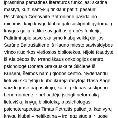
įprasmina pamatines literatūros funkcijas: skatina
mąstyti, kurti santykių tinklą ir patirti pasaulį“.
Psichologė Genovaitė Petronienė pasidalino
mintimis, kaip knygų klubai gali sustiprinti gydomąją
knygos galią, atlikti savigalbos grupės funkciją.
Patirtimi apie savo skaitymo klubų veiklą dalijosi
Šarūnė Baltrušaitienė iš Kauno miesto savivaldybės
Vinco Kudirkos viešosios bibliotekos, Nijolė Raudytė
iš Klaipėdos šv. Pranciškaus onkologijos centro,
psichologė Donata Grakauskaitė-Šličienė iš
Kuršėnų šeimos namų globos centro. Nyderlandų
lietuvių skaitytojų klubo įkūrėja rašytoja Rasa Sagė
vaizdo įraše papasakojo, kaip jų klubas sustiprino
bendruomenę ir net padėjo įsteigti neformalią
lietuviškų knygų biblioteką, o psichologas
psichoterapeutas Timas Petraitis paliudijo, kad vyrų
knygų klubai – neįtikėtina – irgi egzistuoja ir juose