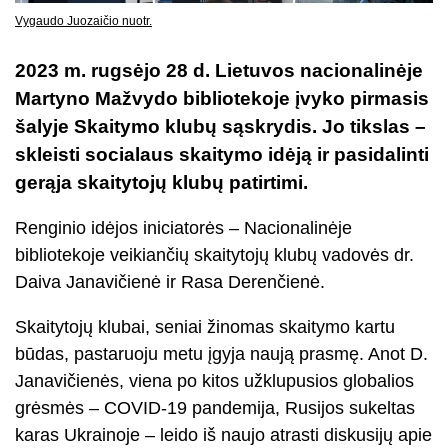
Vygaudo Juozaičio nuotr.
2023 m. rugsėjo 28 d. Lietuvos nacionalinėje
Martyno Mažvydo bibliotekoje įvyko pirmasis
šalyje Skaitymo klubų sąskrydis. Jo tikslas –
skleisti socialaus skaitymo idėją ir pasidalinti
gerąja skaitytojų klubų patirtimi.
Renginio idėjos iniciatorės – Nacionalinėje
bibliotekoje veikiančių skaitytojų klubų vadovės dr.
Daiva Janavičienė ir Rasa Derenčienė.
Skaitytojų klubai, seniai žinomas skaitymo kartu
būdas, pastaruoju metu įgyja naują prasmę. Anot D.
Janavičienės, viena po kitos užklupusios globalios
grėsmės – COVID-19 pandemija, Rusijos sukeltas
karas Ukrainoje – leido iš naujo atrasti diskusijų apie