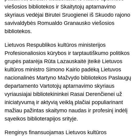
viešosios bibliotekos ir Skaitytojų aptarnavimo
skyriaus vedėjai Birutei Sruogienei iš Skuodo rajono
savivaldybės Romualdo Granausko viešosios
bibliotekos.
Lietuvos Respublikos kultūros ministerijos
Profesionaliosios kūrybos ir tarptautiškumo politikos
grupės patarėja Rūta Lazauskaitė įteikė Lietuvos
kultūros ministro Simono Kairio padėką Lietuvos
nacionalinės Martyno Mažvydo bibliotekos Paslaugų
departamento Vartotojų aptarnavimo skyriaus
vyriausiajai bibliotekininkei Rasai Derenčienei už
iniciatyvumą ir aktyvią veiklą plačiai populiarinant
mažiau pažintas skaitymo naudas ir profesinį indėlį
sąveikos biblioterapijos srityje.
Renginys finansuojamas Lietuvos kultūros