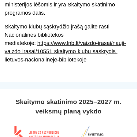
ministerijos lėšomis ir yra Skaitymo skatinimo
programos dalis.
Skaitymo klubų sąskrydžio įrašą galite rasti
Nacionalinės bibliotekos
mediatekoje:
https://www.lnb.lt/vaizdo-irasai/nauji-
vaizdo-irasai/10551-skaitymo-klubu-saskrydis-
lietuvos-nacionalineje-bibliotekoje
Skaitymo skatinimo 2025–2027 m.
veiksmų planą vykdo