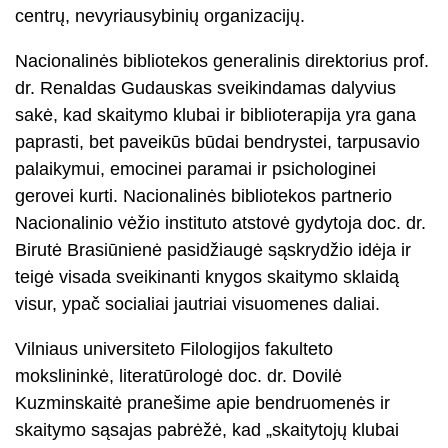
centrų, nevyriausybinių organizacijų.
Nacionalinės bibliotekos generalinis direktorius prof.
dr. Renaldas Gudauskas sveikindamas dalyvius
sakė, kad skaitymo klubai ir biblioterapija yra gana
paprasti, bet paveikūs būdai bendrystei, tarpusavio
palaikymui, emocinei paramai ir psichologinei
gerovei kurti. Nacionalinės bibliotekos partnerio
Nacionalinio vėžio instituto atstovė gydytoja doc. dr.
Birutė Brasiūnienė pasidžiaugė sąskrydžio idėja ir
teigė visada sveikinanti knygos skaitymo sklaidą
visur, ypač socialiai jautriai visuomenes daliai.
Vilniaus universiteto Filologijos fakulteto
mokslininkė, literatūrologė doc. dr. Dovilė
Kuzminskaitė pranešime apie bendruomenės ir
skaitymo sąsajas pabrėžė, kad „skaitytojų klubai