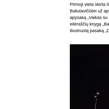
Pirmoji vieta skirta
Baliutavičiūtei už a
apysaką „Vaikas su ž
eilėraščių knygą „Bal
iliustruotą pasaką „