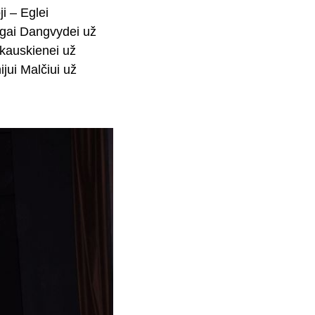
i – Eglei
ingai Dangvydei už
ikauskienei už
ijui Malčiui už