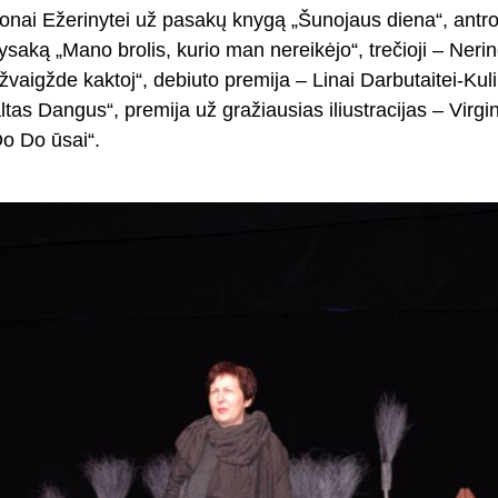
 Ilonai Ežerinytei už pasakų knygą „Šunojaus diena“, antroj
pysaką „Mano brolis, kurio man nereikėjo“, trečioji – Ner
vaigžde kaktoj“, debiuto premija – Linai Darbutaitei-Kul
tas Dangus“, premija už gražiausias iliustracijas – Virgin
Do Do ūsai“.