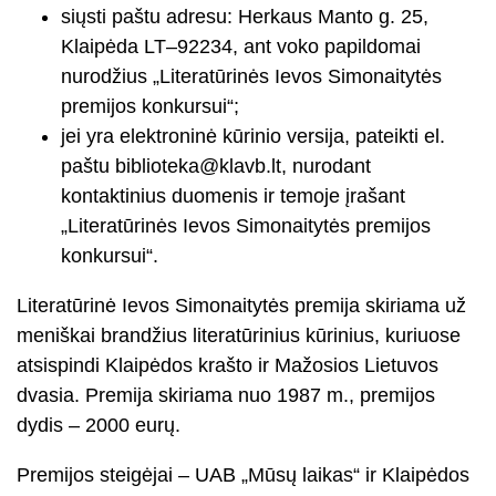
siųsti paštu adresu: Herkaus Manto g. 25,
Klaipėda LT–92234, ant voko papildomai
nurodžius „Literatūrinės Ievos Simonaitytės
premijos konkursui“;
jei yra elektroninė kūrinio versija, pateikti el.
paštu biblioteka@klavb.lt, nurodant
kontaktinius duomenis ir temoje įrašant
„Literatūrinės Ievos Simonaitytės premijos
konkursui“.
Literatūrinė Ievos Simonaitytės premija skiriama už
meniškai brandžius literatūrinius kūrinius, kuriuose
atsispindi Klaipėdos krašto ir Mažosios Lietuvos
dvasia. Premija skiriama nuo 1987 m., premijos
dydis – 2000 eurų.
Premijos steigėjai – UAB „Mūsų laikas“ ir Klaipėdos