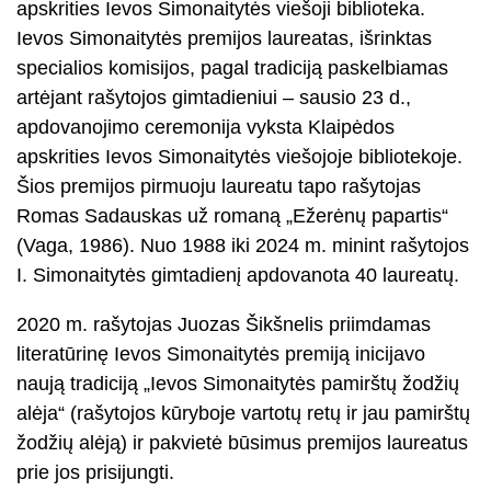
apskrities Ievos Simonaitytės viešoji biblioteka.
Ievos Simonaitytės premijos laureatas, išrinktas
specialios komisijos, pagal tradiciją paskelbiamas
artėjant rašytojos gimtadieniui – sausio 23 d.,
apdovanojimo ceremonija vyksta Klaipėdos
apskrities Ievos Simonaitytės viešojoje bibliotekoje.
Šios premijos pirmuoju laureatu tapo rašytojas
Romas Sadauskas už romaną „Ežerėnų papartis“
(Vaga, 1986). Nuo 1988 iki 2024 m. minint rašytojos
I. Simonaitytės gimtadienį apdovanota 40 laureatų.
2020 m. rašytojas Juozas Šikšnelis priimdamas
literatūrinę Ievos Simonaitytės premiją inicijavo
naują tradiciją „Ievos Simonaitytės pamirštų žodžių
alėja“ (rašytojos kūryboje vartotų retų ir jau pamirštų
žodžių alėją) ir pakvietė būsimus premijos laureatus
prie jos prisijungti.