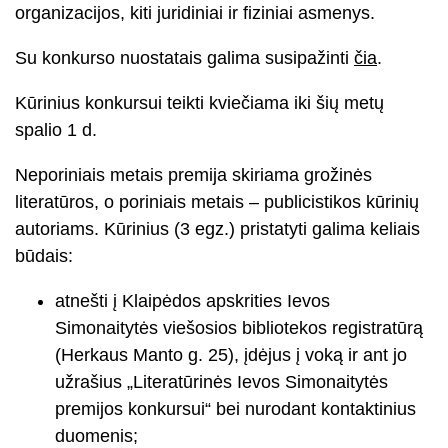
organizacijos, kiti juridiniai ir fiziniai asmenys.
Su konkurso nuostatais galima susipažinti
čia
.
Kūrinius konkursui teikti kviečiama iki šių metų
spalio 1 d.
Neporiniais metais premija skiriama grožinės
literatūros, o poriniais metais – publicistikos kūrinių
autoriams. Kūrinius (3 egz.) pristatyti galima keliais
būdais:
atnešti į Klaipėdos apskrities Ievos
Simonaitytės viešosios bibliotekos registratūrą
(Herkaus Manto g. 25), įdėjus į voką ir ant jo
užrašius „Literatūrinės Ievos Simonaitytės
premijos konkursui“ bei nurodant kontaktinius
duomenis;