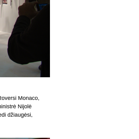
 Roversi Monaco,
inistrė Nijolė
edi džiaugėsi,