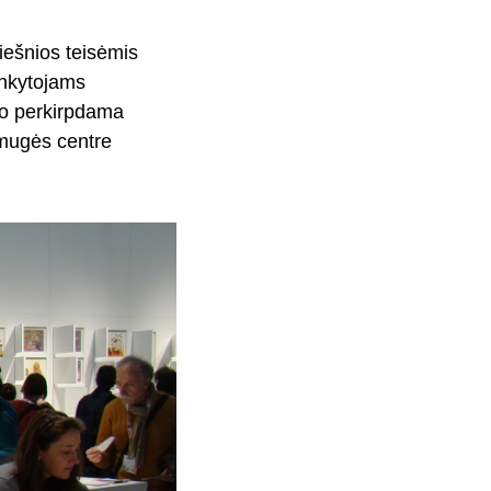
iešnios teisėmis
lankytojams
co perkirpdama
 mugės centre