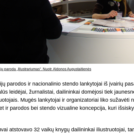
ijų paroda „Illustrariumas“. Nuotr. Aldonos Augustaitienės
ijų parodos ir nacionalinio stendo lankytojai iš įvairių pas
s leidėjai, žurnalistai, dailininkai domėjosi tiek jaunesn
truotojais. Mugės lankytojai ir organizatoriai liko sužavėti 
et ir parodos bei stendo vizualine koncepcija, kuri išsisk
i atstovavo 32 vaikų knygų dailininkai iliustruotojai, tar