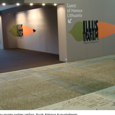
ygų mugės garbės viešnia. Nuotr. Aldonos Augustaitienės