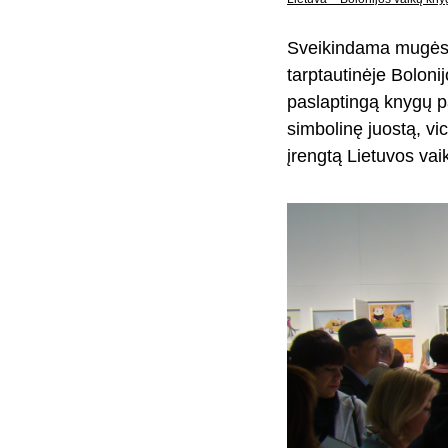
Sveikindama mugės s
tarptautinėje Bolonij
paslaptingą knygų 
simbolinę juostą, v
įrengtą Lietuvos vaik