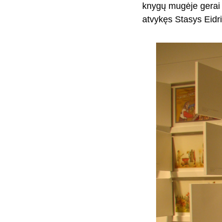
knygų mugėje gerai 
atvykęs Stasys Eidrig