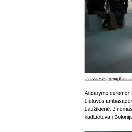
Lietuvos vaikų knygų iliustrac
Atidarymo ceremonij
Lietuvos ambasadoriu
Laužikienė, žinomas 
kadLietuva į Boloniją 