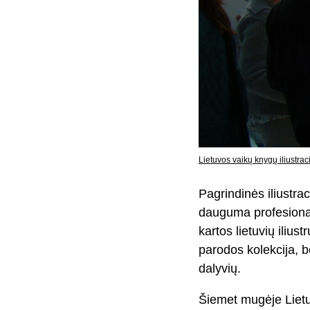
Lietuvos vaikų knygų iliustrac
Pagrindinės iliustrac
dauguma profesionalū
kartos lietuvių ilius
parodos kolekcija, b
dalyvių.
Šiemet mugėje Lietuva