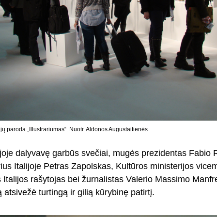
ijų paroda „Illustrariumas“. Nuotr. Aldonos Augustaitienės
oje dalyvavę garbūs svečiai, mugės prezidentas Fabio
s Italijoje Petras Zapolskas, Kultūros ministerijos vicem
Italijos rašytojas bei žurnalistas Valerio Massimo Manfr
atsivežė turtingą ir gilią kūrybinę patirtį.