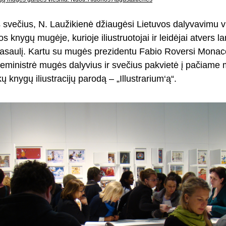
večius, N. Laužikienė džiaugėsi Lietuvos dalyvavimu v
os knygų mugėje, kurioje iliustruotojai ir leidėjai atvers 
pasaulį. Kartu su mugės prezidentu Fabio Roversi Mona
iceministrė mugės dalyvius ir svečius pakvietė į pačiame
ų knygų iliustracijų parodą – „Illustrarium‘ą“.