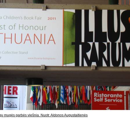
ygų mugės garbės viešnia. Nuotr. Aldonos Augustaitienės