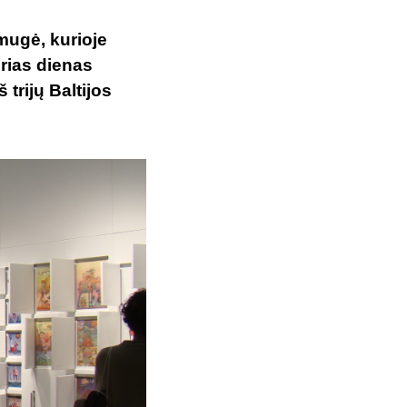
mugė, kurioje
urias dienas
trijų Baltijos