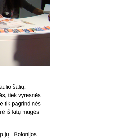
aulio šalių,
ės, tiek vyresnės
ne tik pagrindinės
yrė iš kitų mugės
p jų - Bolonijos