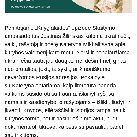
Penktajame „Knygialaidės“ epizode Skaitymo
ambasadorius Justinas Žilinskas kalbina ukrainiečių
vaikų rašytoją ir poetę Kateryną Mikhalitsyną apie
kūrybos vaidmenį karo metu. Narsi ir nepalaužiama
ukrainiečių tauta jau daugiau nei dešimtmetį ginasi
nuo brutalios, jokių taisyklių ar žmoniškumo
nevaržomos Rusijos agresijos. Pokalbyje
su Kateryna aptariama, kaip literatūra padeda
vaikams susidoroti su trauma, išlaikyti ryšį su
namais ir kasdienybe, o rašytojams – išlikti, liudyti ir
įkvėpti. Knygos, eilėraščiai ir istorijos tampa ne tik
kūrybos forma, bet ir pasipriešinimo aktu, būdu
dokumentuoti tikrovę, kalbėtis su pasauliu, padėti
sau ir kitiems.