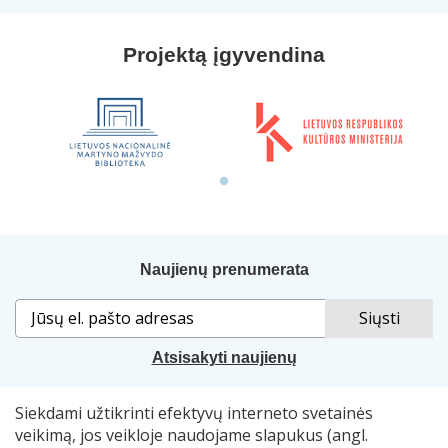
Projektą įgyvendina
Naujienų prenumerata
Atsisakyti naujienų
Siekdami užtikrinti efektyvų interneto svetainės
Sprendimas:
„Idamas“
. Naudojama
„Smart Web“
sistema.
veikimą, jos veikloje naudojame slapukus (angl.