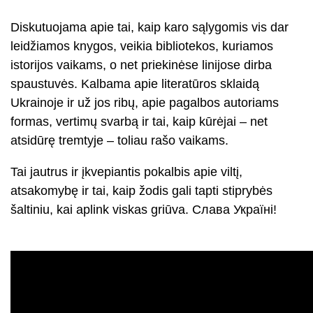
Diskutuojama apie tai, kaip karo sąlygomis vis dar
leidžiamos knygos, veikia bibliotekos, kuriamos
istorijos vaikams, o net priekinėse linijose dirba
spaustuvės. Kalbama apie literatūros sklaidą
Ukrainoje ir už jos ribų, apie pagalbos autoriams
formas, vertimų svarbą ir tai, kaip kūrėjai – net
atsidūrę tremtyje – toliau rašo vaikams.
Tai jautrus ir įkvepiantis pokalbis apie viltį,
atsakomybę ir tai, kaip žodis gali tapti stiprybės
šaltiniu, kai aplink viskas griūva. Слава Україні!