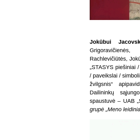
Jokūbui Jacovsk
Grigoraviči
Rachlevičiūtės, Jo
„STASYS piešiniai / 
/ paveikslai / simboli
žvilgsnis“ apipavi
Dailininkų sąjun
spaustuvė – UAB „
grupė „Meno leidiniai