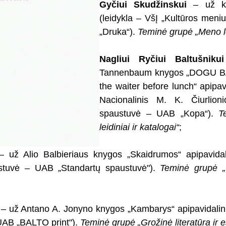
Gyčiui Skudžinskui
– už kny
(leidykla – VšĮ „Kultūros men
„Druka“).
Teminė grupė „Meno lei
Nagliui Ryčiui Baltušnikui
Tannenbaum knygos „DOGU BA
the waiter before lunch“ apipav
Nacionalinis M. K. Čiurlioni
spaustuvė – UAB „Kopa“).
T
leidiniai ir katalogai“
;
 už Alio Balbieriaus knygos „Skaidrumos“ apipavidali
ustuvė – UAB „Standartų spaustuvė").
Teminė grupė „G
– už Antano A. Jonyno knygos „Kambarys“ apipavidalini
UAB „BALTO print").
Teminė grupė „Grožinė literatūra ir e