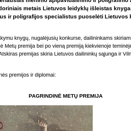
 geriausias meninio apipavidalinimo ir poligrafinio
doriniais metais Lietuvos leidyklų išleistas knyga
jus ir poligrafijos specialistus puoselėti Lietuvo
sakymu knygų, nugalėjusių konkurse, dailininkams skiriam
ė Metų premija bei po vieną premiją kiekvienoje teminėje
tskiras premijas skiria Lietuvos dailininkų sąjunga ir Vil
nės premijos ir diplomai:
PAGRINDINĖ METŲ PREMIJA