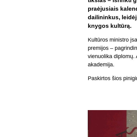
tikslas – išrinkti
praėjusiais kalen
dailininkus, leidė
knygos kultūrą.
Kultūros ministro į
premijos – pagrindin
vienuolika diplomų. A
akademija.
Paskirtos šios pinigi