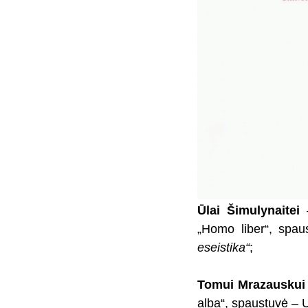
Ūlai Šimulynaitei
–
„Homo liber“, spa
eseistika“
;
Tomui Mrazauskui
alba“, spaustuvė – 