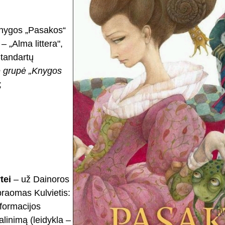
knygos „Pasakos“
 – „Alma littera",
tandartų
 grupė
„Knygos
;
tei
– už Dainoros
raomas Kulvietis:
eformacijos
linimą (leidykla –