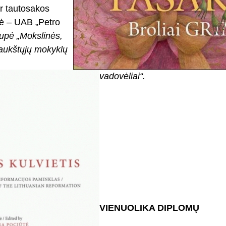
 ir tautosakos
vė – UAB „Petro
upė „Mokslinės,
 aukštųjų mokyklų
vadovėliai“.
VIENUOLIKA DIPLOMŲ