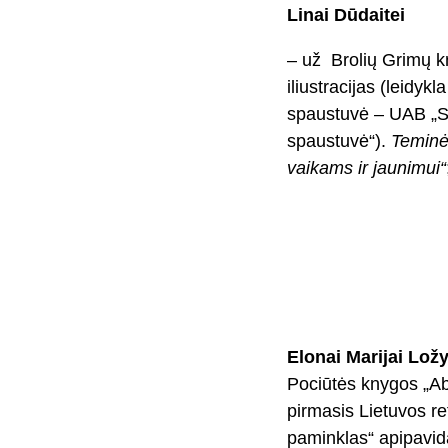
Linai Dūdaitei
– už Brolių Grimų 
iliustracijas (leidykla
spaustuvė – UAB „S
spaustuvė“).
Teminė
vaikams ir jaunimui“
Elonai Marijai Ložy
Pociūtės knygos „Ab
pirmasis Lietuvos r
paminklas“ apipavida