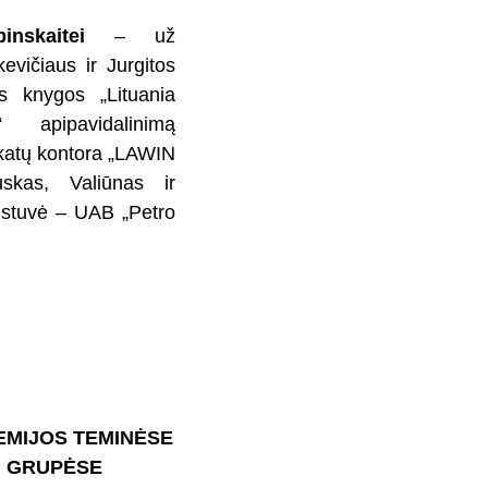
inskaitei
– už
evičiaus ir Jurgitos
s knygos „Lituania
“ apipavidalinimą
okatų kontora „LAWIN
uskas, Valiūnas ir
austuvė – UAB „Petro
EMIJOS TEMINĖSE
 GRUPĖSE