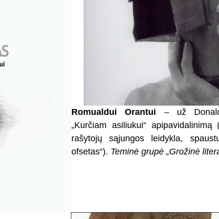
Romualdui Orantui
– už Donald
„Kurčiam asiliukui“ apipavidalinimą 
rašytojų sąjungos leidykla, spau
ofsetas“).
Teminė grupė
„Grožinė liter