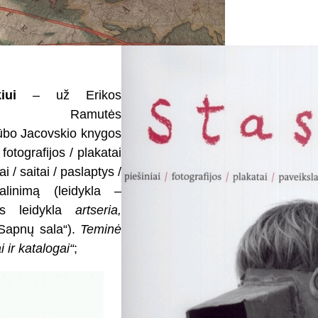
iui
– už Erikos
enės, Ramutės
kūbo Jacovskio knygos
fotografijos / plakatai
ai / saitai / paslaptys /
dalinimą (leidykla –
gos leidykla
artseria,
Sapnų sala“).
Teminė
 ir katalogai“
;