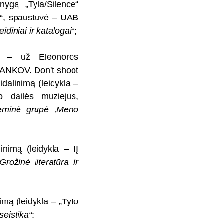
gą „Tyla/Silence“
iu“, spaustuvė – UAB
diniai ir katalogai“
;
– už Eleonoros
NKOV. Don't shoot
idalinimą (leidykla –
o dailės muziejus,
eminė grupė „Meno
nimą (leidykla – IĮ
rožinė literatūra ir
mą (leidykla – „Tyto
seistika“
;