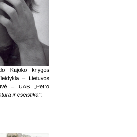
o Kajoko knygos
(leidykla – Lietuvos
stuvė – UAB „Petro
atūra ir eseistika“
;