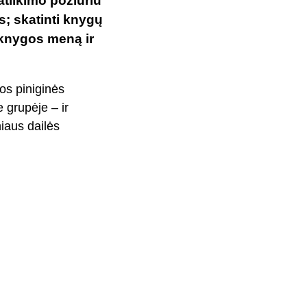
 atlikimo požiūriu
s; skatinti knygų
s knygos meną ir
os piniginės
 grupėje – ir
niaus dailės