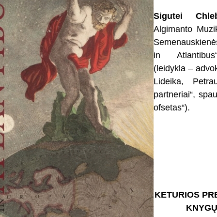
Sigutei Chleb
Algimanto Muzik
Semenauskienė
in Atlantibus
(leidykla – adv
Lideika, Petra
partneriai“, sp
ofsetas“).
KETURIOS PR
KNYGŲ