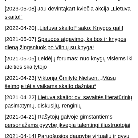
[2023-05-08]
Jau devintąkart kviečia akcija „Lietuva
skaito!“
[2022-04-20]
„Lietuva skaito!“ sako: Knygos gali!
[2021-05-07]
Spaudos atgavimo, kalbos ir knygos
dieną žingsniuok po Vilnių su knyga!
[2021-05-05]
Leidėjų forumas: nuo knygų visiems iki
ateities skaitytojo
[2021-04-23]
Viktorija Čmilytė Nielsen: „Mūsų
šeimoje tėtis vaikams skaito dažniau“
[2021-04-22]
Lietuva skaito: dvi savaitės literatūrinių
pasimatymų, diskusijų, renginių
[2021-04-21]
Rašytojų galvoje gimstantiems
personažams gyvybę įkvepia talentingi iliustruotojai
[2021-04-14]
Paruošusios daugybę virtualių ir gyvų