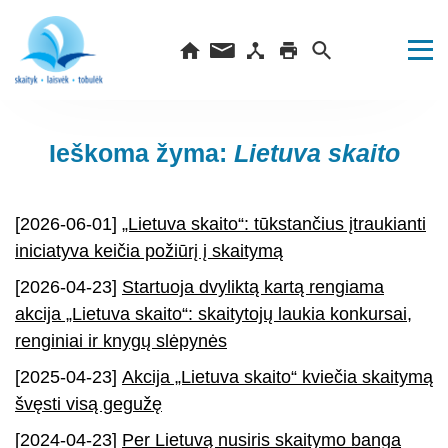
Ieškoma žyma:
Lietuva skaito
[2026-06-01]
„Lietuva skaito“: tūkstančius įtraukianti
iniciatyva keičia požiūrį į skaitymą
[2026-04-23]
Startuoja dvyliktą kartą rengiama
akcija „Lietuva skaito“: skaitytojų laukia konkursai,
renginiai ir knygų slėpynės
[2025-04-23]
Akcija „Lietuva skaito“ kviečia skaitymą
švęsti visą gegužę
[2024-04-23]
Per Lietuvą nusiris skaitymo banga