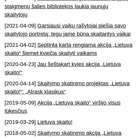
staigmenų šalies bibliotekos laukia jaunųjų
skaitytojų
[2021-04-09]
Garsiausi vaikų rašytojai piešia savo
skaitytojo portretą: tegu jame būna skaitantys vaikai
[2021-04-02]
Septintą kartą rengiama akcija „Lietuva
skaito“ šiemet kviečia skaityti vaikams
[2020-04-23]
Jau šeštąkart kvies akcija „Lietuva
skaito!“
[2020-04-14]
Skaitymo skatinimo projektas „Lietuva
skaito!“: „Atrask klasikus“
[2019-05-09]
Akcija „Lietuva skaito“ viršijo visus
lūkesčius
[2019-03-29]
Lietuva skaito!
[2018-05-02]
Skaitymo skatinimo akcija „Lietuva