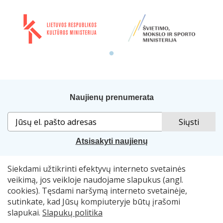
Naujienų prenumerata
Atsisakyti naujienų
Siekdami užtikrinti efektyvų interneto svetainės
Sprendimas:
„Idamas“
. Naudojama
„Smart Web“
sistema.
veikimą, jos veikloje naudojame slapukus (angl.
cookies). Tęsdami naršymą interneto svetainėje,
© 2007–2026 Lietuvos nacionalinė Martyno Mažvydo
sutinkate, kad Jūsų kompiuteryje būtų įrašomi
biblioteka, el. p.
skaitymometai@lnb.lt
slapukai.
Slapukų politika
Autorių teisės. Publikuojamų duomenų naudojimas