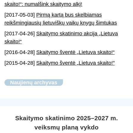
skaito!“: numalšink skaitymo alkį!
[2017-05-03]
Pirmą kartą bus skelbiamas
reikšmingiausių lietuviškų vaikų knygų šimtukas
[2017-04-26]
Skaitymo skatinimo akcija „Lietuva
skaito!“
[2016-04-28]
Skaitymo šventė „Lietuva skaito!“
[2015-04-28]
Skaitymo šventė „Lietuva skaito!"
Naujienų archyvas
Skaitymo skatinimo 2025–2027 m.
veiksmų planą vykdo