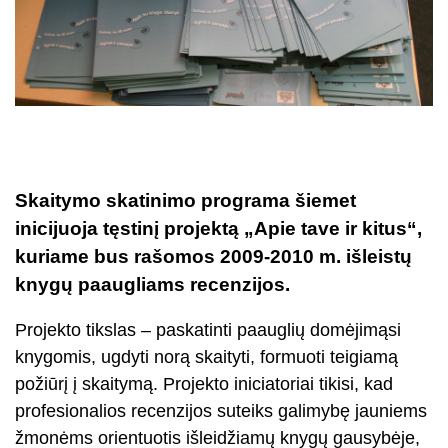
Skaitymo skatinimo programa šiemet
inicijuoja tęstinį projektą „Apie tave ir kitus“,
kuriame bus rašomos 2009-2010 m. išleistų
knygų paaugliams recenzijos.
Projekto tikslas – paskatinti paauglių domėjimąsi
knygomis, ugdyti norą skaityti, formuoti teigiamą
požiūrį į skaitymą. Projekto iniciatoriai tikisi, kad
profesionalios recenzijos suteiks galimybę jauniems
žmonėms orientuotis išleidžiamų knygų gausybėje,