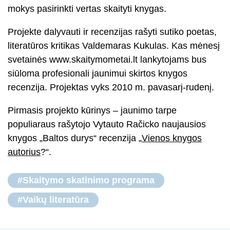
mokys pasirinkti vertas skaityti knygas.
Projekte dalyvauti ir recenzijas rašyti sutiko poetas,
literatūros kritikas Valdemaras Kukulas. Kas mėnesį
svetainės www.skaitymometai.lt lankytojams bus
siūloma profesionali jaunimui skirtos knygos
recenzija. Projektas vyks 2010 m. pavasarį-rudenį.
Pirmasis projekto kūrinys – jaunimo tarpe
populiaraus rašytojo Vytauto Račicko naujausios
knygos „Baltos durys“ recenzija „
Vienos knygos
autorius
?“.
#Skaitymo skatinimo programa
#Vaikų literatūra