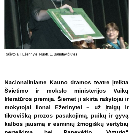
Rašytoja I. Ežerinytė. Nuotr. E. Baliutavičiūtės
Nacionaliniame Kauno dramos teatre įteikta
Švietimo ir mokslo ministerijos Vaikų
literatūros premija. Šiemet ji skirta rašytojai ir
mokytojai Ilonai Ežerinytei – už įtaigų ir
tikrovišką prozos pasakojimą, puikų ir gyvą
kalbos jausmą ir esminių žmogiškų vertybių
perteikimą bei Panevėžio „Vyturio“