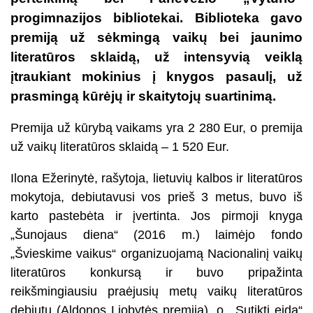
progimnazijos bibliotekai. Biblioteka gavo
premiją už sėkmingą vaikų bei jaunimo
literatūros sklaidą, už intensyvią veiklą
įtraukiant mokinius į knygos pasaulį, už
prasmingą kūrėjų ir skaitytojų suartinimą.
Premija už kūrybą vaikams yra 2 280 Eur, o premija
už vaikų literatūros sklaidą – 1 520 Eur.
Ilona Ežerinytė, rašytoja, lietuvių kalbos ir literatūros
mokytoja, debiutavusi vos prieš 3 metus, buvo iš
karto pastebėta ir įvertinta. Jos pirmoji knyga
„Šunojaus diena“ (2016 m.) laimėjo fondo
„Švieskime vaikus“ organizuojamą Nacionalinį vaikų
literatūros konkursą ir buvo pripažinta
reikšmingiausiu praėjusių metų vaikų literatūros
debiutu (Aldonos Liobytės premija), o ,,Sutikti eidą“