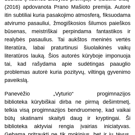
(2016) apdovanota Prano Mašioto premija. Autorė
itin subtiliai kuria pasakojimo atmosferą, fiksuodama
atvirumo pasauliui, žmogiškosios šilumos paieškos
būsenas, meistriškai perpindama fantastikos ir
realybės pasaulius. Tai aukštos meninės vertės
literatūra, labai praturtinusi šiuolaikinės vaikų
literatūros lauką. Šios autorės kūryboje imponuoja
tai, kad rašydama apie sudėtingas paauglio
problemas autorė kuria pozityvų, viltingą gyvenimo
paveikslą.
Panevėžio „Vyturio“ progimnazijos
biblioteka kūrybiškai dirba ne pirmą dešimtmetį,
telkia visą progimnazijos bendruomenę, kad vaikai
būtų skatinami skaityti daug ir kryptingai. Ši
biblioteka aktyviai rengia įvairias iniciatyvas.
Gebama pritraukti ne tik mokinius, bet ir jų tėvus,