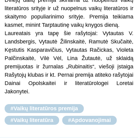
Dviejų dalių premija skiriama už nuopelnus vaikų
literatūros srityje ir už nuopelnus vaikų literatūros ir
skaitymo populiarinimo srityje. Premija teikiama
kasmet, minint Tarptautinę vaikų knygos dieną.
Laureatais yra tapę šie rašytojai: Vytautas V.
Landsbergis, Vytautė Žilinskaitė, Ramutė Skučaitė,
Kęstutis Kasparavičius, Vytautas Račickas, Violeta
Palčinskaitė, Vilė Vėl, Lina Žutautė, už sklaidą
premijuotas ir žurnalas „Rubinaitis“, viešoji įstaiga
Rašytojų klubas ir kt. Pernai premija atiteko rašytojai
Dainai Opolskaitei ir literatūrologei Loretai
Jakonytei.
#Vaikų literatūros premija
#Vaikų literatūra
#Apdovanojimai