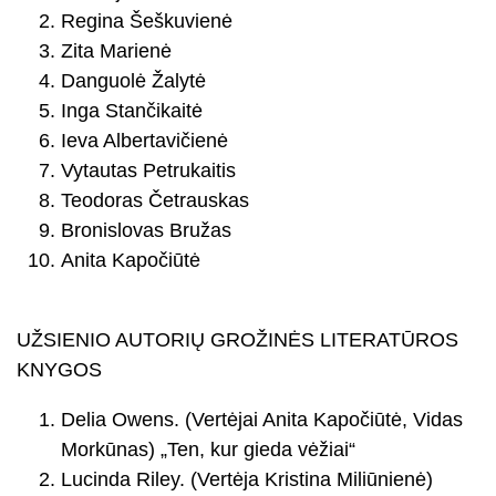
Regina Šeškuvienė
Zita Marienė
Danguolė Žalytė
Inga Stančikaitė
Ieva Albertavičienė
Vytautas Petrukaitis
Teodoras Četrauskas
Bronislovas Bružas
Anita Kapočiūtė
UŽSIENIO AUTORIŲ GROŽINĖS LITERATŪROS
KNYGOS
Delia Owens. (Vertėjai Anita Kapočiūtė, Vidas
Morkūnas) „Ten, kur gieda vėžiai“
Lucinda Riley. (Vertėja Kristina Miliūnienė)