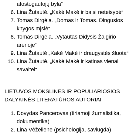
atostogautojų byla“
Lina Žutautė. „Kakė Makė ir baisi neteisybė“
Tomas Dirgėla. „Domas ir Tomas. Dingusios
knygos mįslė“
Tomas Dirgėla. „Vytautas Didysis Žalgirio
arenoje“
Lina Žutautė „Kakė Makė ir draugystės šluota“
Lina Žutautė. „Kakė Makė ir katinas vienai
savaitei“
LIETUVOS MOKSLINĖS IR POPULIARIOSIOS
DALYKINĖS LITERATŪROS AUTORIAI
Dovydas Pancerovas (tiriamoji žurnalistika,
dokumentika)
Lina Vėželienė (psichologija, saviugda)