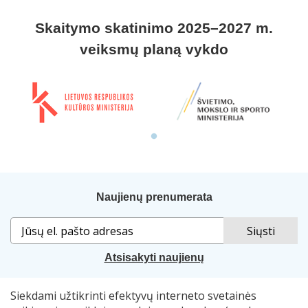
Skaitymo skatinimo 2025–2027 m.
veiksmų planą vykdo
Naujienų prenumerata
Atsisakyti naujienų
Siekdami užtikrinti efektyvų interneto svetainės
Sprendimas:
„Idamas“
. Naudojama
„Smart Web“
sistema.