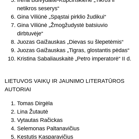
Irena Buivydaitė-Kupčinskienė „Tikros ir
netikros seserys“
Gina Viliūnė „Spąstai pirklio žudikui“
Gina Viliūnė „Žmogžudystė batsiuvio
dirbtuvėje“
Juozas Gaižauskas „Dievas su šlepetėmis“
Juozas Gaižauskas „Tigras, glostantis pėdas“
Kristina Sabaliauskaitė „Petro imperatorė“ II d.
LIETUVOS VAIKŲ IR JAUNIMO LITERATŪROS
AUTORIAI
Tomas Dirgėla
Lina Žutautė
Vytautas Račickas
Selemonas Paltanavičius
Kęstutis Kasparavičius