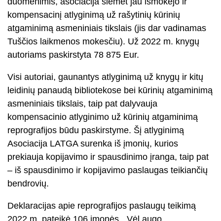
duomenimis, asociacija šiemet jau išmokėjo ir
kompensacinį atlyginimą už rašytinių kūrinių
atgaminimą asmeniniais tikslais (jis dar vadinamas
Tuščios laikmenos mokesčiu). Už 2022 m. knygų
autoriams paskirstyta 78 875 Eur.
Visi autoriai, gaunantys atlyginimą už knygų ir kitų
leidinių panaudą bibliotekose bei kūrinių atgaminimą
asmeniniais tikslais, taip pat dalyvauja
kompensacinio atlyginimo už kūrinių atgaminimą
reprografijos būdu paskirstyme. Šį atlyginimą
Asociacija LATGA surenka iš įmonių, kurios
prekiauja kopijavimo ir spausdinimo įranga, taip pat
– iš spausdinimo ir kopijavimo paslaugas teikiančių
bendrovių.
Deklaracijas apie reprografijos paslaugų teikimą
2022 m. pateikė 106 įmonės. „Vėl augo