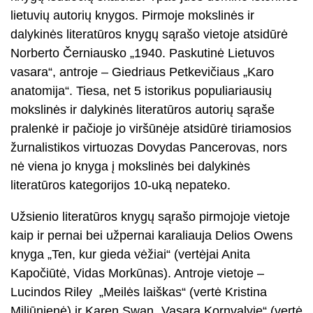
lietuvių autorių knygos. Pirmoje mokslinės ir
dalykinės literatūros knygų sąrašo vietoje atsidūrė
Norberto Černiausko „1940. Paskutinė Lietuvos
vasara“, antroje – Giedriaus Petkevičiaus „Karo
anatomija“. Tiesa, net 5 istorikus populiariausių
mokslinės ir dalykinės literatūros autorių sąraše
pralenkė ir pačioje jo viršūnėje atsidūrė tiriamosios
žurnalistikos virtuozas Dovydas Pancerovas, nors
nė viena jo knyga į mokslinės bei dalykinės
literatūros kategorijos 10-uką nepateko.
Užsienio literatūros knygų sąrašo pirmojoje vietoje
kaip ir pernai bei užpernai karaliauja Delios Owens
knyga „Ten, kur gieda vėžiai“ (vertėjai Anita
Kapočiūtė, Vidas Morkūnas). Antroje vietoje –
Lucindos Riley „Meilės laiškas“ (vertė Kristina
Miliūnienė) ir Karen Swan „Vasara Kornvalyje“ (vertė