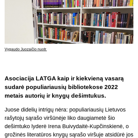
Vygaudo Juozaičio nuotr.
Asociacija LATGA kaip ir kiekvieną vasarą
sudarė populiariausių bibliotekose 2022
metais autorių ir knygų dešimtukus.
Juose didelių intrigų nėra: populiariausių Lietuvos
rašytojų sąrašo viršūnėje liko daugiametė šio
dešimtuko lyderė Irena Buivydaitė-Kupčinskienė, o
grožinės literatūros knygų sąrašo viršuje atsidūrė jos