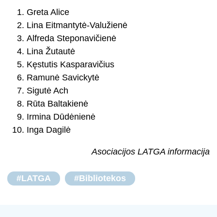
Greta Alice
Lina Eitmantytė-Valužienė
Alfreda Steponavičienė
Lina Žutautė
Kęstutis Kasparavičius
Ramunė Savickytė
Sigutė Ach
Rūta Baltakienė
Irmina Dūdėnienė
Inga Dagilė
Asociacijos LATGA informacija
#LATGA
#Bibliotekos