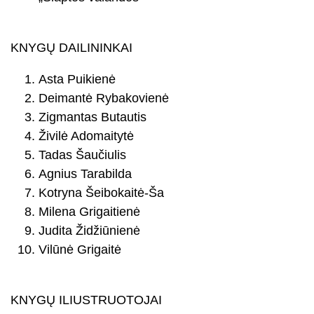
KNYGŲ DAILININKAI
Asta Puikienė
Deimantė Rybakovienė
Zigmantas Butautis
Živilė Adomaitytė
Tadas Šaučiulis
Agnius Tarabilda
Kotryna Šeibokaitė-Ša
Milena Grigaitienė
Judita Židžiūnienė
Vilūnė Grigaitė
KNYGŲ ILIUSTRUOTOJAI