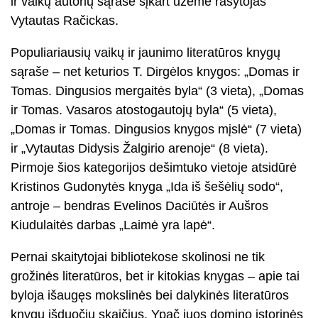
ir vaikų autorių sąraše šįkart užėmė rašytojas
Vytautas Račickas.
Populiariausių vaikų ir jaunimo literatūros knygų
sąraše – net keturios T. Dirgėlos knygos: „Domas ir
Tomas. Dingusios mergaitės byla“ (3 vieta), „Domas
ir Tomas. Vasaros atostogautojų byla“ (5 vieta),
„Domas ir Tomas. Dingusios knygos mįslė“ (7 vieta)
ir „Vytautas Didysis Žalgirio arenoje“ (8 vieta).
Pirmoje šios kategorijos dešimtuko vietoje atsidūrė
Kristinos Gudonytės knyga „Ida iš šešėlių sodo“,
antroje – bendras Evelinos Daciūtės ir Aušros
Kiudulaitės darbas „Laimė yra lapė“.
Pernai skaitytojai bibliotekose skolinosi ne tik
grožinės literatūros, bet ir kitokias knygas – apie tai
byloja išaugęs mokslinės bei dalykinės literatūros
knygų išduočių skaičius. Ypač juos domino istorinės