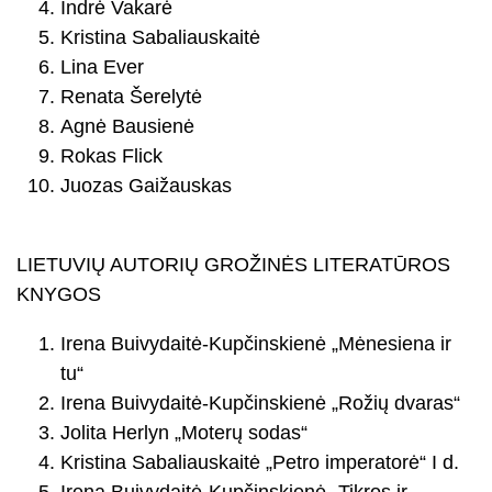
Indrė Vakarė
Kristina Sabaliauskaitė
Lina Ever
Renata Šerelytė
Agnė Bausienė
Rokas Flick
Juozas Gaižauskas
LIETUVIŲ AUTORIŲ GROŽINĖS LITERATŪROS
KNYGOS
Irena Buivydaitė-Kupčinskienė „Mėnesiena ir
tu“
Irena Buivydaitė-Kupčinskienė „Rožių dvaras“
Jolita Herlyn „Moterų sodas“
Kristina Sabaliauskaitė „Petro imperatorė“ I d.