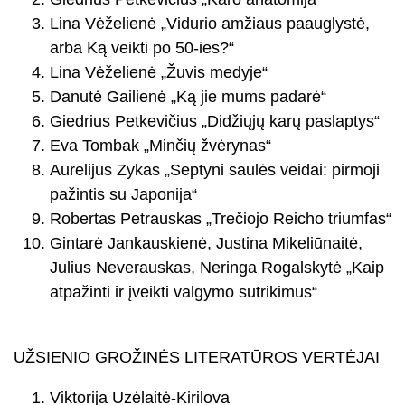
Lina Vėželienė „Vidurio amžiaus paauglystė,
arba Ką veikti po 50-ies?“
Lina Vėželienė „Žuvis medyje“
Danutė Gailienė „Ką jie mums padarė“
Giedrius Petkevičius „Didžiųjų karų paslaptys“
Eva Tombak „Minčių žvėrynas“
Aurelijus Zykas „Septyni saulės veidai: pirmoji
pažintis su Japonija“
Robertas Petrauskas „Trečiojo Reicho triumfas“
Gintarė Jankauskienė, Justina Mikeliūnaitė,
Julius Neverauskas, Neringa Rogalskytė „Kaip
atpažinti ir įveikti valgymo sutrikimus“
UŽSIENIO GROŽINĖS LITERATŪROS VERTĖJAI
Viktorija Uzėlaitė-Kirilova