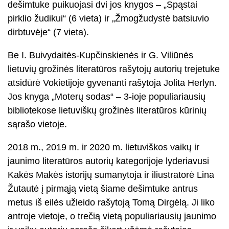
dešimtuke puikuojasi dvi jos knygos – „Spąstai
pirklio žudikui“ (6 vieta) ir „Žmogžudystė batsiuvio
dirbtuvėje“ (7 vieta).
Be I. Buivydaitės-Kupčinskienės ir G. Viliūnės
lietuvių grožinės literatūros rašytojų autorių trejetuke
atsidūrė Vokietijoje gyvenanti rašytoja Jolita Herlyn.
Jos knyga „Moterų sodas“ – 3-ioje populiariausių
bibliotekose lietuviškų grožinės literatūros kūrinių
sąrašo vietoje.
2018 m., 2019 m. ir 2020 m. lietuviškos vaikų ir
jaunimo literatūros autorių kategorijoje lyderiavusi
Kakės Makės istorijų sumanytoja ir iliustratorė Lina
Žutautė į pirmąją vietą šiame dešimtuke antrus
metus iš eilės užleido rašytoją Tomą Dirgėlą. Ji liko
antroje vietoje, o trečią vietą populiariausių jaunimo