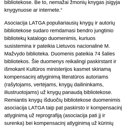
bibliotekose. Be to, nemažai žmonių knygas įsigyja
knygynuose ar internete.“
Asociacija LATGA populiariausių knygų ir autorių
bibliotekose sudaro remdamasi bendro jungtinio
bibliotekų katalogo duomenimis, kuriuos
susistemina ir pateikia Lietuvos nacionalinė M.
Mažvydo biblioteka. Duomenis pateikia 74 šalies
bibliotekos. Šie duomenys reikalingi paskirstant ir
išmokant Kultūros ministerijos kasmet skiriamą
kompensacinį atlyginimą literatūros autoriams
(rašytojams, vertėjams, knygų dailininkams,
iliustruotojams) už knygų panaudą bibliotekose.
Remiantis knygų išduočių bibliotekose duomenimis
asociacija LATGA taip pat paskirsto ir kompensacinį
atlyginimą už reprografiją (asociacija pati jį ir
surenka) bei kompensacinį atlyginimą už kūrinių