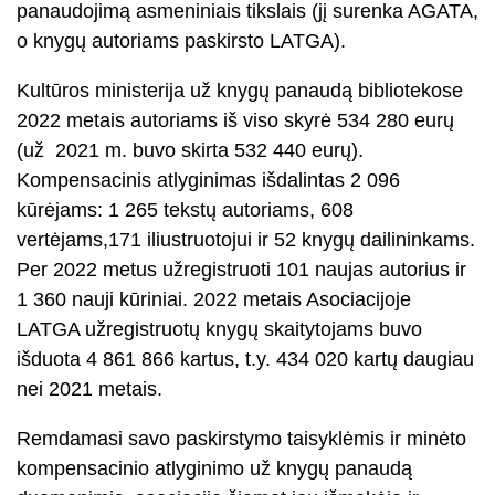
panaudojimą asmeniniais tikslais (jį surenka AGATA,
o knygų autoriams paskirsto LATGA).
Kultūros ministerija už knygų panaudą bibliotekose
2022 metais autoriams iš viso skyrė 534 280 eurų
(už 2021 m. buvo skirta 532 440 eurų).
Kompensacinis atlyginimas išdalintas 2 096
kūrėjams: 1 265 tekstų autoriams, 608
vertėjams,171 iliustruotojui ir 52 knygų dailininkams.
Per 2022 metus užregistruoti 101 naujas autorius ir
1 360 nauji kūriniai. 2022 metais Asociacijoje
LATGA užregistruotų knygų skaitytojams buvo
išduota 4 861 866 kartus, t.y. 434 020 kartų daugiau
nei 2021 metais.
Remdamasi savo paskirstymo taisyklėmis ir minėto
kompensacinio atlyginimo už knygų panaudą