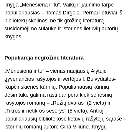
knyga „Mėnesiena ir tu“. Vaikų ir jaunimo tarpe
populiariausias – Tomas Dirgėla. Pernai lietuviai iš
bibliotekų skolinosi ne tik grožinę literatūrą –
susidomėjimo sulaukė ir istorinės lietuvių autorių
knygos.
Populiarėja negrožinė literatūra
„Mėnesiena ir tu“ – vienas naujausių Alytuje
gyvenančios rašytojos ir vertėjos I. Buivydaitės-
Kupčinskienės kūrinių. Populiariausių kūrinių
dešimtuke galima rasti dar pora kiek senesnių
rašytojos romanų – „Rožių dvaras“ (2 vieta) ir
„Tikros ir netikros seserys“ (5 vieta). Antroji
populiariausių bibliotekose lietuvių rašytojų sąraše –
istorinių romanų autorė Gina Viliūnė. Knygų