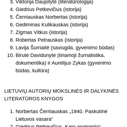
Viktorija Daujotytė (literatūrologija)
Giedrius Petkevičius (istorija)
Černiauskas Norbertas (istorija)
Gediminas Kulikauskas (istorija)
Zigmas Vitkus (istorija)
Robertas Petrauskas (istorija)
Lavija Šurnaitė (saviugda, gyvenimo būdas)
Birutė Davidonytė (tiriamoji žurnalistika,
dokumentika) ir Aurelijus Zykas (gyvenimo
būdas, kultūra)
LIETUVIŲ AUTORIŲ MOKSLINĖS IR DALYKINĖS
LITERATŪROS KNYGOS
Norbertas Černiauskas „1940. Paskutinė
Lietuvos vasara“
Giedrius Petkevičius „Karo anatomija“