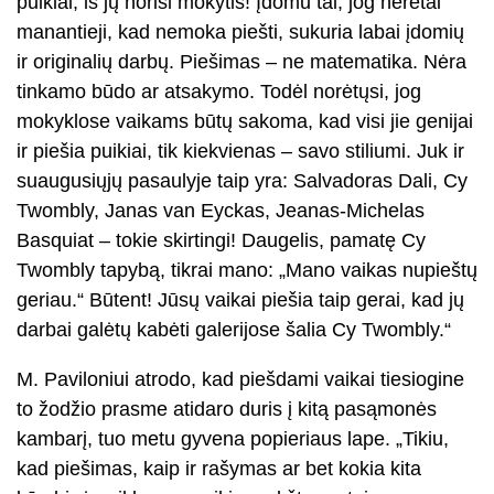
puikiai, iš jų norisi mokytis! Įdomu tai, jog neretai
manantieji, kad nemoka piešti, sukuria labai įdomių
ir originalių darbų. Piešimas – ne matematika. Nėra
tinkamo būdo ar atsakymo. Todėl norėtųsi, jog
mokyklose vaikams būtų sakoma, kad visi jie genijai
ir piešia puikiai, tik kiekvienas – savo stiliumi. Juk ir
suaugusiųjų pasaulyje taip yra: Salvadoras Dali, Cy
Twombly, Janas van Eyckas, Jeanas-Michelas
Basquiat – tokie skirtingi! Daugelis, pamatę Cy
Twombly tapybą, tikrai mano: „Mano vaikas nupieštų
geriau.“ Būtent! Jūsų vaikai piešia taip gerai, kad jų
darbai galėtų kabėti galerijose šalia Cy Twombly.“
M. Paviloniui atrodo, kad piešdami vaikai tiesiogine
to žodžio prasme atidaro duris į kitą pasąmonės
kambarį, tuo metu gyvena popieriaus lape. „Tikiu,
kad piešimas, kaip ir rašymas ar bet kokia kita