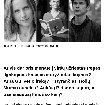
Inga Dagilė, Lina Itagaki, Martynas Pavilonis
Ar vis dar prisimenate į viršų užriestas Pepės
Ilgakojinės kaseles ir dryžuotas kojines?
Arba Guliverio fraką? Ir styrančias Trolių
Mumių auseles? Aukštą Petsono kepurę ir
pasišiaušusį Finduso kailį?