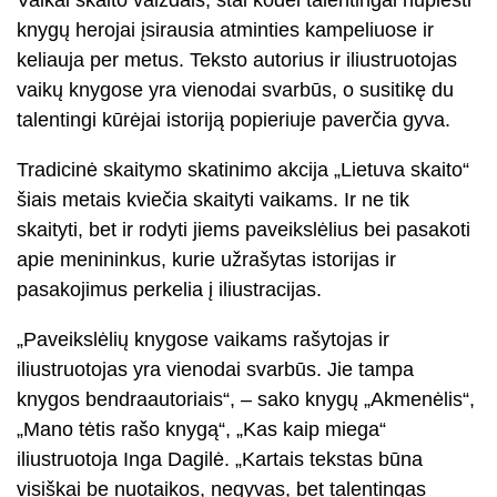
Vaikai skaito vaizdais, štai kodėl talentingai nupiešti
knygų herojai įsirausia atminties kampeliuose ir
keliauja per metus. Teksto autorius ir iliustruotojas
vaikų knygose yra vienodai svarbūs, o susitikę du
talentingi kūrėjai istoriją popieriuje paverčia gyva.
Tradicinė skaitymo skatinimo akcija „Lietuva skaito“
šiais metais kviečia skaityti vaikams. Ir ne tik
skaityti, bet ir rodyti jiems paveikslėlius bei pasakoti
apie menininkus, kurie užrašytas istorijas ir
pasakojimus perkelia į iliustracijas.
„Paveikslėlių knygose vaikams rašytojas ir
iliustruotojas yra vienodai svarbūs. Jie tampa
knygos bendraautoriais“, – sako knygų „Akmenėlis“,
„Mano tėtis rašo knygą“, „Kas kaip miega“
iliustruotoja Inga Dagilė. „Kartais tekstas būna
visiškai be nuotaikos, negyvas, bet talentingas