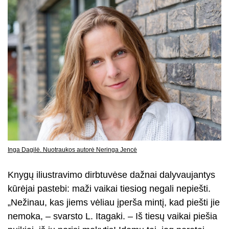
Inga Dagilė. Nuotraukos autorė Neringa Jencė
Knygų iliustravimo dirbtuvėse dažnai dalyvaujantys
kūrėjai pastebi: maži vaikai tiesiog negali nepiešti.
„Nežinau, kas jiems vėliau įperša mintį, kad piešti jie
nemoka, – svarsto L. Itagaki. – Iš tiesų vaikai piešia