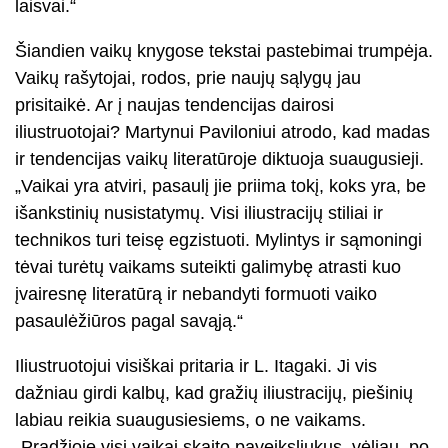
laisvai.“
Šiandien vaikų knygose tekstai pastebimai trumpėja.
Vaikų rašytojai, rodos, prie naujų sąlygų jau
prisitaikė. Ar į naujas tendencijas dairosi
iliustruotojai? Martynui Paviloniui atrodo, kad madas
ir tendencijas vaikų literatūroje diktuoja suaugusieji.
„Vaikai yra atviri, pasaulį jie priima tokį, koks yra, be
išankstinių nusistatymų. Visi iliustracijų stiliai ir
technikos turi teisę egzistuoti. Mylintys ir sąmoningi
tėvai turėtų vaikams suteikti galimybę atrasti kuo
įvairesnę literatūrą ir nebandyti formuoti vaiko
pasaulėžiūros pagal savąją.“
Iliustruotojui visiškai pritaria ir L. Itagaki. Ji vis
dažniau girdi kalbų, kad gražių iliustracijų, piešinių
labiau reikia suaugusiesiems, o ne vaikams.
„Pradžioje visi vaikai skaito paveiksliukus, vėliau, po