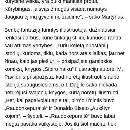
kūrybinė veikla, yra puiki mankšta protui.
Kūrybingas, laisvas žmogus visada numatys
daugiau ėjimų gyvenimo žaidime“, – sako Martynas.
Beribę fantaziją turintys iliustruotojai dažniausiai
renkasi darbus, kurie tinka jų stiliui, kuriuose randa
sau artimas vertybes. „Turiu keletą nuostabių
istorijų, kurioms, tikiu, kada nors ateis laikas, jau net
žinau, kaip jas piešiu“, – prisipažįsta garsiosios
komiksų knygos „Sibiro haiku“ iliustracijų autorė. M.
Pavilonis prisipažįsta, kad norėtų iliustruoti siaubo
istoriją suaugusiesiems, o I. Dagilė sako niekada
neturėjusi svajonių knygos, kurią norėtų iliustruoti.
„Bet, kai pagalvojau apie tai, pirmoji mintis buvo
„Raudonkepuraitė“ ir Donaldo Biseto „Aukštyn
kojom“, – šypteli. – „Raudokepuraitė“ buvo labai
mėgta pasaka vaikystėje. Jos iki šiol mačiau tiek