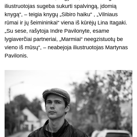
iliustruotojas sugeba sukurti spalvingą, įdomią
knygą“, – teigia knygų „Sibiro haiku“ , „Vilniaus
rūmai ir jų šeimininkai“ viena iš kūrėjų Lina Itagaki.
„Su sese, rašytoja Indre Pavilonyte, esame
lygiaverčiai partneriai, „Marmiai“ neegzistuotų be
vieno iš mūsų“, – neabejoja iliustruotojas Martynas
Pavilonis.