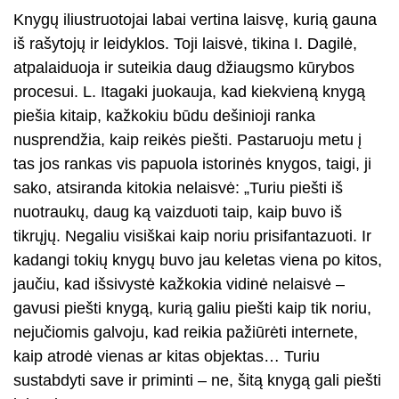
Knygų iliustruotojai labai vertina laisvę, kurią gauna
iš rašytojų ir leidyklos. Toji laisvė, tikina I. Dagilė,
atpalaiduoja ir suteikia daug džiaugsmo kūrybos
procesui. L. Itagaki juokauja, kad kiekvieną knygą
piešia kitaip, kažkokiu būdu dešinioji ranka
nusprendžia, kaip reikės piešti. Pastaruoju metu į
tas jos rankas vis papuola istorinės knygos, taigi, ji
sako, atsiranda kitokia nelaisvė: „Turiu piešti iš
nuotraukų, daug ką vaizduoti taip, kaip buvo iš
tikrųjų. Negaliu visiškai kaip noriu prisifantazuoti. Ir
kadangi tokių knygų buvo jau keletas viena po kitos,
jaučiu, kad išsivystė kažkokia vidinė nelaisvė –
gavusi piešti knygą, kurią galiu piešti kaip tik noriu,
nejučiomis galvoju, kad reikia pažiūrėti internete,
kaip atrodė vienas ar kitas objektas… Turiu
sustabdyti save ir priminti – ne, šitą knygą gali piešti