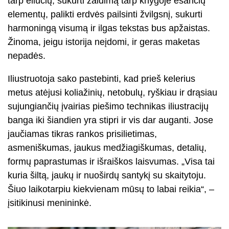
tarp eilučių, sukurti žaidimą tarp knygoje esančių
elementų, palikti erdvės pailsinti žvilgsnį, sukurti
harmoningą visumą ir ilgas tekstas bus apžaistas.
Žinoma, jeigu istorija neįdomi, ir geras maketas
nepadės.
Iliustruotoja sako pastebinti, kad prieš kelerius
metus atėjusi koliažinių, netobulų, ryškiau ir drąsiau
sujungiančių įvairias piešimo technikas iliustracijų
banga iki šiandien yra stipri ir vis dar auganti. Jose
jaučiamas tikras rankos prisilietimas,
asmeniškumas, jaukus medžiagiškumas, detalių,
formų paprastumas ir išraiškos laisvumas. „Visa tai
kuria šiltą, jaukų ir nuoširdų santykį su skaitytoju.
Šiuo laikotarpiu kiekvienam mūsų to labai reikia“, –
įsitikinusi menininkė.