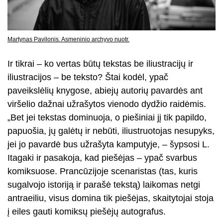
Martynas Pavilonis. Asmeninio archyvo nuotr.
Ir tikrai – ko vertas būtų tekstas be iliustracijų ir
iliustracijos – be teksto? Štai kodėl, ypač
paveikslėlių knygose, abiejų autorių pavardės ant
viršelio dažnai užrašytos vienodo dydžio raidėmis.
„Bet jei tekstas dominuoja, o piešiniai jį tik papildo,
papuošia, jų galėtų ir nebūti, iliustruotojas nesupyks,
jei jo pavardė bus užrašyta kamputyje, – šypsosi L.
Itagaki ir pasakoja, kad piešėjas – ypač svarbus
komiksuose. Prancūzijoje scenaristas (tas, kuris
sugalvojo istoriją ir parašė tekstą) laikomas netgi
antraeiliu, visus domina tik piešėjas, skaitytojai stoja
į eiles gauti komiksų piešėjų autografus.