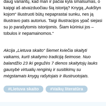
daug variantų, kad man ir pačiai kyla smalsumas, o
kaipgi aš atvaizduočiau šią istoriją? Knygą „Aukštyn
kojom“ iliustruoti būtų nepaprastai sunku, nes ją
iliustravo pats autorius. Taigi iliustracijos ypač siejasi
su jo parašytomis istorijomis. Šiam kūriniui jos –
tobulos ir nepamainomos.“
Akcija „Lietuva skaito“ šiemet kviečia skaityti
vaikams, kurti skaitymo tradiciją šeimose. Nuo
balandžio 23 iki gegužės 7 dienos skaitytojų lauks
gausybė virtualių renginių ir susitikimų su
mėgstamais knygų rašytojais ir iliustruotojais.
#Lietuva skaito
#Vaikų literatūra