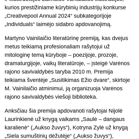
kurios prestižiniame kūrybinių industrijų konkurse
„Creativepool Annual 2024“ subkategorijoje
„Individuals“ laimėjo sidabro apdovanojimą.
Martyno Vainilaičio literatūrinę premiją, kas dvejus
metus teikiamą profesionaliam rašytojui už
mitologinę temą kūryboje – poezijoje, prozoje,
dramaturgijoje, vaikų literatūroje, – įsteigė Varėnos
rajono savivaldybės taryba 2010 m. Premija
teikiama šventėje „Susitikimas Ežio dvare“, skirtoje
M. Vainilaičio atminimui, ją organizuoja Varėnos
rajono savivaldybės viešoji biblioteka.
Anksčiau šia premija apdovanoti rašytojai Nijolė
Laurinkienė už knygą vaikams „Saulė – dangaus
karalienė“ („Aukso žuvys“), Kotryna Zylė už knygą
„Siela sumuštinių dėžutėje“ („Aukso žuvys“),