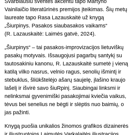
Svarbiausiu šventės akcentu tapo Martyno
Vainilaičio literatūrinės premijos įteikimas. Šių metų
laureate tapo Rasa Lazauskaitė už knygą
„Šiurpinys. Pasakos siaubasakos vaikams“
(R. Lazauskaitė: Laimės gatvė, 2024).
„Šiurpinys“ – tai pasakos-improvizacijos lietuviškų
pasakų motyvais. Išsaugojusi pagarbų santykį su
tautosakiniu kanonu, R. Lazauskaitė sumetė į vieną
katilą vilko nasrus, velnio ragus, senolių išmintį ir
stebuklus, šliūkštelėjo ašarų saujelę, įlašino kraujo
lašelį ir išvirė savo šiuRpinį. Siaubingai linksmi ir
nelinksmai gyvenimiški pasakojimai kviečia vaikus,
tėvus bei senelius ne bėgti ir slėptis nuo baimių, o
jas pažinti.
Knygą puošia unikalios žinomos grafikos dizainerės
ir iliustruotojos Laimutės Varkalaitės iliustracijos,