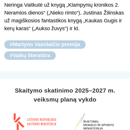
Neringa Vaitkutė už knygą „Klampynių kronikos 2.
Neramios dienos“ („Nieko rimto“), Justinas Žilinskas
už magiškosios fantastikos knygą „Kaukas Gugis ir
kerų karas“ („Aukso žuvys“) ir kt.
#Martyno Vainilaičio premija
#Vaikų literatūra
Skaitymo skatinimo 2025–2027 m.
veiksmų planą vykdo