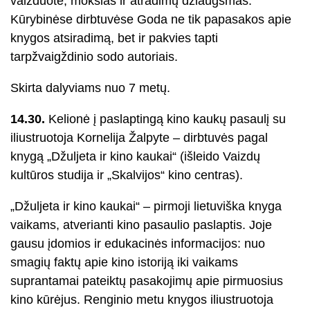
vaizduotė, mokslas ir atradimų džiaugsmas.
Kūrybinėse dirbtuvėse Goda ne tik papasakos apie
knygos atsiradimą, bet ir pakvies tapti
tarpžvaigždinio sodo autoriais.
Skirta dalyviams nuo 7 metų.
14.30.
Kelionė į paslaptingą kino kaukų pasaulį su
iliustruotoja Kornelija Žalpyte – dirbtuvės pagal
knygą „Džuljeta ir kino kaukai“ (išleido Vaizdų
kultūros studija ir „Skalvijos“ kino centras).
„Džuljeta ir kino kaukai“ – pirmoji lietuviška knyga
vaikams, atverianti kino pasaulio paslaptis. Joje
gausu įdomios ir edukacinės informacijos: nuo
smagių faktų apie kino istoriją iki vaikams
suprantamai pateiktų pasakojimų apie pirmuosius
kino kūrėjus. Renginio metu knygos iliustruotoja