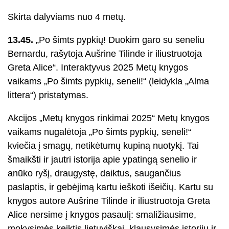
Skirta dalyviams nuo 4 metų.
13.45.
„Po šimts pypkių! Duokim garo su seneliu
Bernardu, rašytoja Aušrine Tilinde ir iliustruotoja
Greta Alice“. Interaktyvus 2025 Metų knygos
vaikams „Po šimts pypkių, seneli!“ (leidykla „Alma
littera“) pristatymas.
Akcijos „Metų knygos rinkimai 2025“ Metų knygos
vaikams nugalėtoja „Po šimts pypkių, seneli!“
kviečia į smagų, netikėtumų kupiną nuotykį. Tai
šmaikšti ir jautri istorija apie ypatingą senelio ir
anūko ryšį, draugystę, daiktus, saugančius
paslaptis, ir gebėjimą kartu ieškoti išeičių. Kartu su
knygos autore Aušrine Tilinde ir iliustruotoja Greta
Alice nersime į knygos pasaulį: smaližiausime,
mokysimės keiktis lietuviškai, klausysimės istorijų ir,