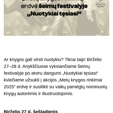
Ar knygos gali virsti nuotykiu? Tikrai taip! Birželio
27–28 d. Anykščiuose vyksiančiame šeimų
festivalyje po atviru dangumi „Nuotykiai tęsiasi“
kviečiame užsukti į akcijos „Metų knygos rinkimai
2025“ erdvę ir susitikti su vaikų pamėgtų nominuotų
knygų autorėmis ir iliustruotojomis.
Birželio 27 d. šeštadienis