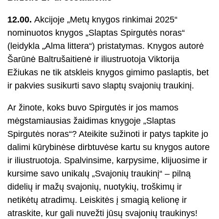
12.00.
Akcijoje „Metų knygos rinkimai 2025“
nominuotos knygos „Slaptas Spirgutės noras“
(leidykla „Alma littera“) pristatymas. Knygos autorė
Šarūnė Baltrušaitienė ir iliustruotoja Viktorija
Ežiukas ne tik atskleis knygos gimimo paslaptis, bet
ir pakvies susikurti savo slaptų svajonių traukinį.
Ar žinote, koks buvo Spirgutės ir jos mamos
mėgstamiausias žaidimas knygoje „Slaptas
Spirgutės noras“? Ateikite sužinoti ir patys tapkite jo
dalimi kūrybinėse dirbtuvėse kartu su knygos autore
ir iliustruotoja. Spalvinsime, karpysime, klijuosime ir
kursime savo unikalų „Svajonių traukinį“ – pilną
didelių ir mažų svajonių, nuotykių, troškimų ir
netikėtų atradimų. Leiskitės į smagią kelionę ir
atraskite, kur gali nuvežti jūsų svajonių traukinys!