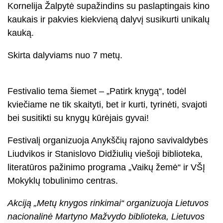
Kornelija Žalpytė supažindins su paslaptingais kino
kaukais ir pakvies kiekvieną dalyvį susikurti unikalų
kauką.
Skirta dalyviams nuo 7 metų.
Festivalio tema šiemet – „Patirk knygą“, todėl
kviečiame ne tik skaityti, bet ir kurti, tyrinėti, svajoti
bei susitikti su knygų kūrėjais gyvai!
Festivalį organizuoja Anykščių rajono savivaldybės
Liudvikos ir Stanislovo Didžiulių viešoji biblioteka,
literatūros pažinimo programa „Vaikų žemė“ ir VŠĮ
Mokyklų tobulinimo centras.
Akciją „Metų knygos rinkimai“ organizuoja Lietuvos
nacionalinė Martyno Mažvydo biblioteka, Lietuvos