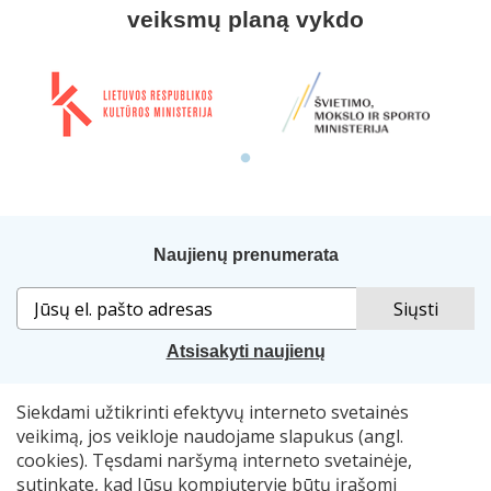
veiksmų planą vykdo
Naujienų prenumerata
Atsisakyti naujienų
Siekdami užtikrinti efektyvų interneto svetainės
Sprendimas:
„Idamas“
. Naudojama
„Smart Web“
sistema.
veikimą, jos veikloje naudojame slapukus (angl.
cookies). Tęsdami naršymą interneto svetainėje,
© 2007–2026 Lietuvos nacionalinė Martyno Mažvydo
sutinkate, kad Jūsų kompiuteryje būtų įrašomi
biblioteka, el. p.
skaitymometai@lnb.lt