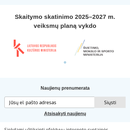
Skaitymo skatinimo 2025–2027 m.
veiksmų planą vykdo
Naujienų prenumerata
Atsisakyti naujienų
Siekdami užtikrinti efektyvų interneto svetainės