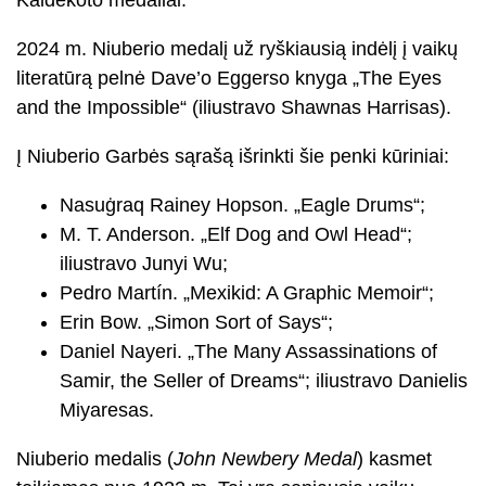
Kaldekoto medaliai.
2024 m. Niuberio medalį už ryškiausią indėlį į vaikų
literatūrą pelnė Dave’o Eggerso knyga „The Eyes
and the Impossible“ (iliustravo Shawnas Harrisas).
Į Niuberio Garbės sąrašą išrinkti šie penki kūriniai:
Nasuġraq Rainey Hopson. „Eagle Drums“;
M. T. Anderson. „Elf Dog and Owl Head“;
iliustravo Junyi Wu;
Pedro Martín. „Mexikid: A Graphic Memoir“;
Erin Bow. „Simon Sort of Says“;
Daniel Nayeri. „The Many Assassinations of
Samir, the Seller of Dreams“; iliustravo Danielis
Miyaresas.
Niuberio medalis (
John Newbery Medal
) kasmet