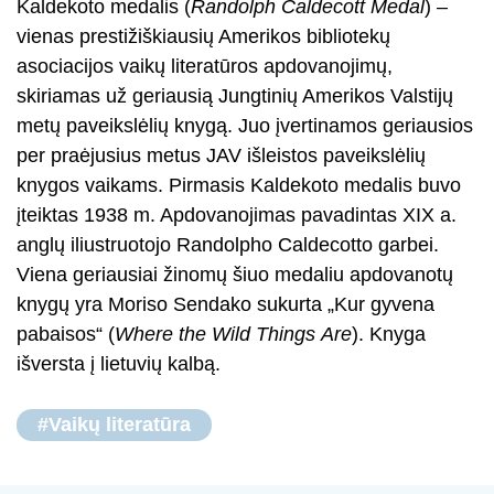
Kaldekoto medalis (
Randolph Caldecott Medal
) –
vienas prestižiškiausių Amerikos bibliotekų
asociacijos vaikų literatūros apdovanojimų,
skiriamas už geriausią Jungtinių Amerikos Valstijų
metų paveikslėlių knygą. Juo įvertinamos geriausios
per praėjusius metus JAV išleistos paveikslėlių
knygos vaikams. Pirmasis Kaldekoto medalis buvo
įteiktas 1938 m. Apdovanojimas pavadintas XIX a.
anglų iliustruotojo Randolpho Caldecotto garbei.
Viena geriausiai žinomų šiuo medaliu apdovanotų
knygų yra Moriso Sendako sukurta „Kur gyvena
pabaisos“ (
Where the Wild Things
Are
). Knyga
išversta į lietuvių kalbą.
#Vaikų literatūra