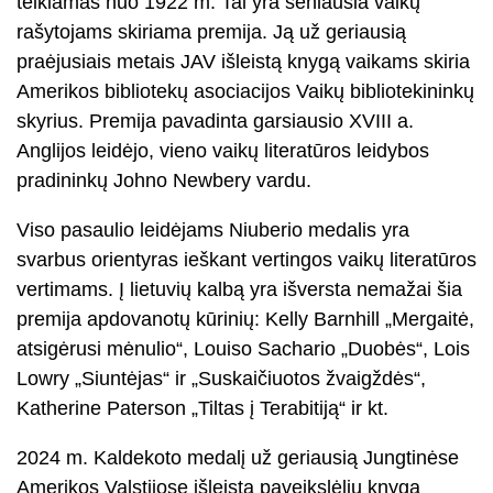
teikiamas nuo 1922 m. Tai yra seniausia vaikų
rašytojams skiriama premija. Ją už geriausią
praėjusiais metais JAV išleistą knygą vaikams skiria
Amerikos bibliotekų asociacijos Vaikų bibliotekininkų
skyrius. Premija pavadinta garsiausio XVIII a.
Anglijos leidėjo, vieno vaikų literatūros leidybos
pradininkų Johno Newbery vardu.
Viso pasaulio leidėjams Niuberio medalis yra
svarbus orientyras ieškant vertingos vaikų literatūros
vertimams. Į lietuvių kalbą yra išversta nemažai šia
premija apdovanotų kūrinių: Kelly Barnhill „Mergaitė,
atsigėrusi mėnulio“, Louiso Sachario „Duobės“, Lois
Lowry „Siuntėjas“ ir „Suskaičiuotos žvaigždės“,
Katherine Paterson „Tiltas į Terabitiją“ ir kt.
2024 m. Kaldekoto medalį už geriausią Jungtinėse
Amerikos Valstijose išleistą paveikslėlių knygą