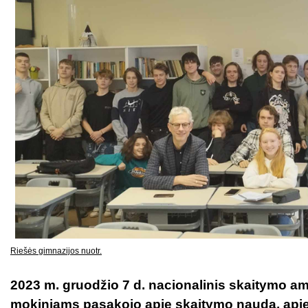
Riešės gimnazijos nuotr.
2023 m. gruodžio 7 d. nacionalinis skaitymo am
mokiniams pasakojo apie skaitymo naudą, apie