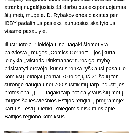
atranką nugalėjusiais 11 darbų bus eksponuojamas
šių metų mugėje. D. Rybakovienės plakatas per
IBBY padalinius pasieks jaunuosius skaitytojus
visame pasaulyje.
Iliustruotoja ir leidėja Lina Itagaki šiemet yra
pakviesta į mugės „Comics Corner“ – jos įkurta
leidykla „Misteris Pinkmanas“ turės galimybę
prisistatyti erdvėje, kur susirenka ryškiausi pasaulio
komiksų leidėjai (pernai 70 leidėjų iš 21 šalių ten
surengė daugiau nei 700 susitikimų tarp industrijos
profesionalų). L. Itagaki taip pat dalyvaus šių metų
mugės šalies-viešnios Estijos renginių programoje:
kartu su estų ir lenkų kolegomis diskutuos apie
Baltijos regiono komiksus.