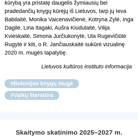
kūrybą yra pristatę daugelis žymiausių bei
pradedančių knygų kūrėjų iš Lietuvos, tarp jų Ieva
Babilaitė, Monika Vaicenavičienė, Kotryna Zylė, Inga
Dagilė, Lina Itagaki, Aušra Kiudulaitė, Vilija
Kvieskaitė, Simona Jurčiukonytė, Ula Rugevičiūtė
Rugytė ir kiti, o R. Jančiauskaitė sukūrė vizualinę
2020 m. mugės tapatybę.
Lietuvos kultūros instituto informacija
#Bolonijos knygų mugė
#Vaikų literatūra
Skaitymo skatinimo 2025–2027 m.