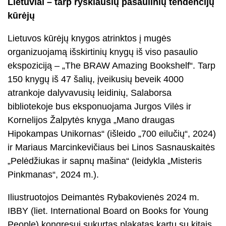
Lietuviai – tarp ryškiausių pasaulinių tendencijų
kūrėjų
Lietuvos kūrėjų knygos atrinktos į mugės
organizuojamą išskirtinių knygų iš viso pasaulio
ekspoziciją – „The BRAW Amazing Bookshelf“. Tarp
150 knygų iš 47 šalių, įveikusių beveik 4000
atrankoje dalyvavusių leidinių, Salaborsa
bibliotekoje bus eksponuojama Jurgos Vilės ir
Kornelijos Žalpytės knyga „Mano draugas
Hipokampas Unikornas“ (išleido „700 eilučių“, 2024)
ir Mariaus Marcinkevičiaus bei Linos Sasnauskaitės
„Pelėdžiukas ir sapnų mašina“ (leidykla „Misteris
Pinkmanas“, 2024 m.).
Iliustruotojos Deimantės Rybakovienės 2024 m.
IBBY (liet. International Board on Books for Young
People) kongresui sukurtas plakatas kartu su kitais