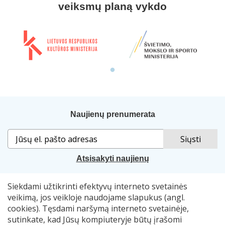
veiksmų planą vykdo
Naujienų prenumerata
Atsisakyti naujienų
Siekdami užtikrinti efektyvų interneto svetainės
Sprendimas:
„Idamas“
. Naudojama
„Smart Web“
sistema.
veikimą, jos veikloje naudojame slapukus (angl.
cookies). Tęsdami naršymą interneto svetainėje,
© 2007–2026 Lietuvos nacionalinė Martyno Mažvydo
sutinkate, kad Jūsų kompiuteryje būtų įrašomi
biblioteka, el. p.
skaitymometai@lnb.lt