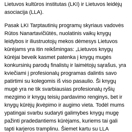
Lietuvos kultūros institutas (LKI) ir Lietuvos leidėjų
asociacija (LLA).
Pasak LKI Tarptautinių programų skyriaus vadovės
Rūtos Nanartavičiūtės, nuolatinis vaikų knygų
leidybos ir iliustruotojų mekos dėmesys Lietuvos
kūrėjams yra itin reikšmingas: „Lietuvos knygų
kūrėjai beveik kasmet patenka į knygų mugės
konkursinių parodų finalistų ir laimėtojų sąrašus, yra
kviečiami į profesionalų programas dalintis savo
patirtimi su kolegomis iš viso pasaulio. Ši knygų
mugė yra ne tik svarbiausias profesionalų ryšių
mezgimo ir knygų teisių pardavimo renginys, bet ir
knygų kūrėjų įkvėpimo ir augimo vieta. Todėl mums
ypatingai svarbu sudaryti galimybes knygų mugę
pažinti pradedantiems kūrėjams, kuriems tai gali
tapti karjeros tramplinu. Šiemet kartu su LLA