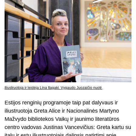
Iliustruotoja ir leidėja Lina Itagaki. Vygaudo Juozaičio nuotr.
Estijos renginių programoje taip pat dalyvaus ir
iliustruotoja Greta Alice ir Nacionalinės Martyno
Mažvydo bibliotekos Vaikų ir jaunimo literatūros
centro vadovas Justinas Vancevičius: Greta kartu su
italų ir estų iliustruotojais dalinsis patirtimi apie