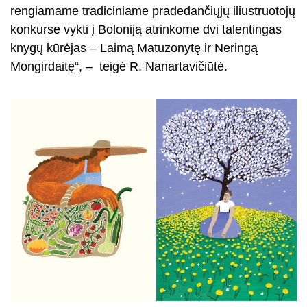
rengiamame tradiciniame pradedančiųjų iliustruotojų
konkurse vykti į Boloniją atrinkome dvi talentingas
knygų kūrėjas – Laimą Matuzonytę ir Neringą
Mongirdaitę“, – teigė R. Nanartavičiūtė.