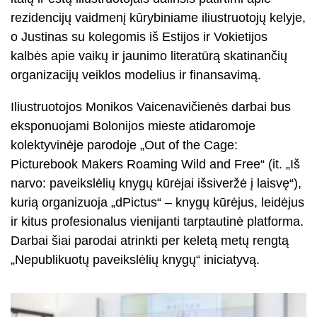
rezidencijų vaidmenį kūrybiniame iliustruotojų kelyje,
o Justinas su kolegomis iš Estijos ir Vokietijos
kalbės apie vaikų ir jaunimo literatūrą skatinančių
organizacijų veiklos modelius ir finansavimą.
Iliustruotojos Monikos Vaicenavičienės darbai bus
eksponuojami Bolonijos mieste atidaromoje
kolektyvinėje parodoje „Out of the Cage:
Picturebook Makers Roaming Wild and Free“ (it. „Iš
narvo: paveikslėlių knygų kūrėjai išsiveržė į laisvę“),
kurią organizuoja „dPictus“ – knygų kūrėjus, leidėjus
ir kitus profesionalus vienijanti tarptautinė platforma.
Darbai šiai parodai atrinkti per keletą metų rengtą
„Nepublikuotų paveikslėlių knygų“ iniciatyvą.