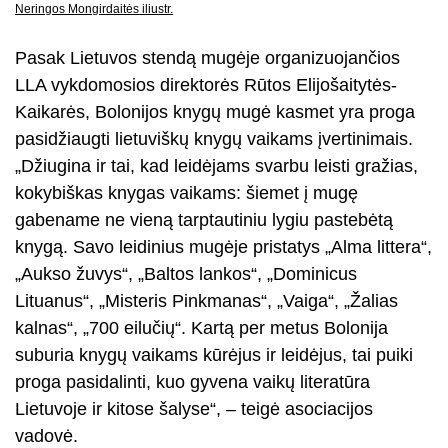
Neringos Mongirdaitės iliustr.
Pasak Lietuvos stendą mugėje organizuojančios
LLA vykdomosios direktorės Rūtos Elijošaitytės-
Kaikarės, Bolonijos knygų mugė kasmet yra proga
pasidžiaugti lietuviškų knygų vaikams įvertinimais.
„Džiugina ir tai, kad leidėjams svarbu leisti gražias,
kokybiškas knygas vaikams: šiemet į mugę
gabename ne vieną tarptautiniu lygiu pastebėtą
knygą. Savo leidinius mugėje pristatys „Alma littera“,
„Aukso žuvys“, „Baltos lankos“, „Dominicus
Lituanus“, „Misteris Pinkmanas“, „Vaiga“, „Žalias
kalnas“, „700 eilučių“. Kartą per metus Bolonija
suburia knygų vaikams kūrėjus ir leidėjus, tai puiki
proga pasidalinti, kuo gyvena vaikų literatūra
Lietuvoje ir kitose šalyse“, – teigė asociacijos
vadovė.