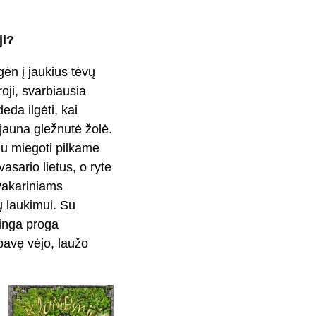
ji?
ėn į jaukius tėvų
ji, svarbiausia
da ilgėti, kai
 jauna gležnutė žolė.
ulu miegoti pilkame
vasario lietus, o ryte
 vakariniams
 laukimui. Su
minga proga
pavę vėjo, laužo