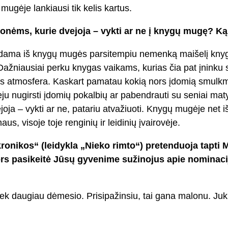
mugėje lankiausi tik kelis kartus.
nėms, kurie dvejoja – vykti ar ne į knygų mugę? Ką
ždama iš knygų mugės parsitempiu nemenką maišelį knygų
žniausiai perku knygas vaikams, kurias čia pat įninku sk
s atmosfera. Kaskart pamatau kokią nors įdomią smulkm
ėju nugirsti įdomių pokalbių ar pabendrauti su seniai ma
ja – vykti ar ne, patariu atvažiuoti. Knygų mugėje net iš
us, visoje toje renginių ir leidinių įvairovėje.
onikos“ (leidykla „Nieko rimto“) pretenduoja tapti 
rs pasikeitė Jūsų gyvenime sužinojus apie nominaci
tiek daugiau dėmesio. Prisipažinsiu, tai gana malonu. Ju