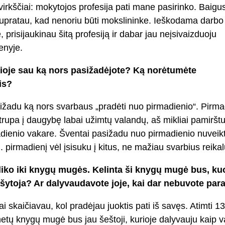
virkščiai: mokytojos profesija pati mane pasirinko. Baigus
 supratau, kad nenoriu būti mokslininke. Ieškodama darbo
 prisijaukinau šitą profesiją ir dabar jau neįsivaizduoju
enyje.
ioje sau ką nors pasižadėjote? Ką norėtumėte
is?
ižadu ką nors svarbaus „pradėti nuo pirmadienio“. Pirmad
utrupa į daugybę labai užimtų valandų, aš mikliai pamirštu
adienio vakare. Šventai pasižadu nuo pirmadienio nuveik
. pirmadienį vėl įsisuku į kitus, ne mažiau svarbius reikal
 liko iki knygų mugės. Kelinta ši knygų mugė bus, ku
ašytoja? Ar dalyvaudavote joje, kai dar nebuvote par
ai skaičiavau, kol pradėjau juoktis pati iš savęs. Atimti 13 
tų knygų mugė bus jau šeštoji, kurioje dalyvauju kaip v