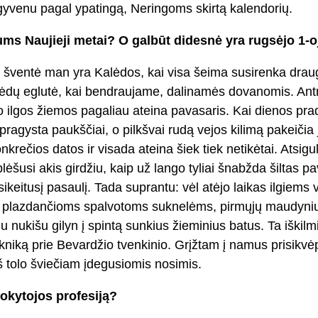
 gyvenu pagal ypatingą, Neringoms skirtą kalendorių.
ums Naujieji metai? O galbūt didesnė yra rugsėjo 1-o
ų šventė man yra Kalėdos, kai visa šeima susirenka draug
ėdų eglutė, kai bendraujame, dalinamės dovanomis. Antro
 ilgos žiemos pagaliau ateina pavasaris. Kai dienos prade
 pragysta paukščiai, o pilkšvai rudą vejos kilimą pakeičia
nkrečios datos ir visada ateina šiek tiek netikėtai. Atsig
lėšusi akis girdžiu, kaip už lango tyliai šnabžda šiltas pa
ikeitusį pasaulį. Tada suprantu: vėl atėjo laikas ilgiems
, plazdančioms spalvotoms suknelėms, pirmųjų maudynių
 nukišu gilyn į spintą sunkius žieminius batus. Ta iškil
kniką prie Bevardžio tvenkinio. Grįžtam į namus prisikvė
š tolo šviečiam įdegusiomis nosimis.
okytojos profesiją?