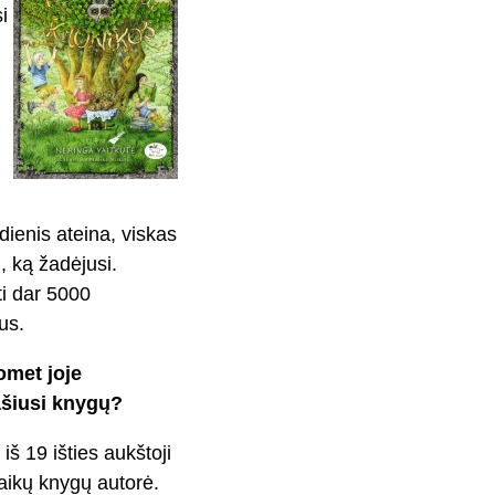
i
ienis ateina, viskas
, ką žadėjusi.
ti dar 5000
us.
omet joje
ašiusi knygų?
iš 19 išties aukštoji
aikų knygų autorė.