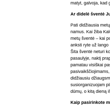
matyt, galvoja, kad
Ar didelė šventė J
Pati didžiausia met
namus. Kai žiba Kal
metų šventė – kai po
anksti ryte už lango
Šita šventė neturi ko
pasaulyje, naktį prap
pamatau visiškai pas
pasivaikščiojimams
didžiausiu džiaugsmu
susiorganizuojam pi
dūmų, o kitą dieną i
Kaip pasirinkote m