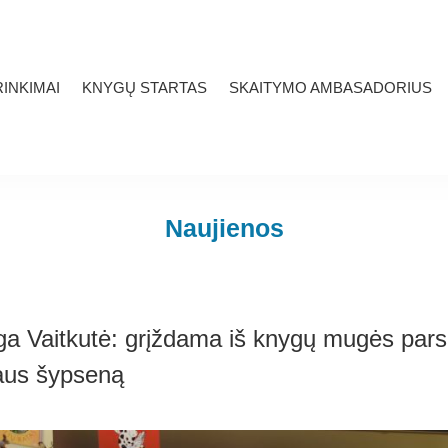
INKIMAI
KNYGŲ STARTAS
SKAITYMO AMBASADORIUS
Naujienos
ga Vaitkutė: grįždama iš knygų mugės parsi
aus šypseną