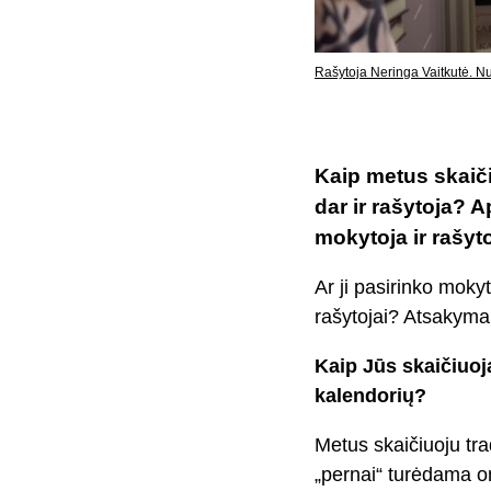
Rašytoja Neringa Vaitkutė. N
Kaip metus skaiči
dar ir rašytoja?
mokytoja ir rašyt
Ar ji pasirinko moky
rašytojai? Atsakymai
Kaip Jūs skaičiuoj
kalendorių?
Metus skaičiuoju tra
„pernai“ turėdama o