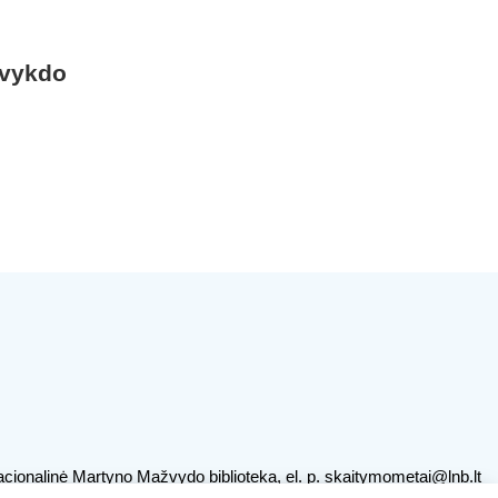
 vykdo
cionalinė Martyno Mažvydo biblioteka, el. p.
skaitymometai@lnb.lt