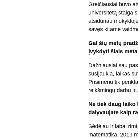
Greičiausiai buvo at
universitetą staiga
atsidūriau mokykloje,
savęs kitame vaidm
Gal šių metų pradž
įvykdyti šiais meta
Dažniausiai sau pas
susijaukia, laikas s
Prisimenu tik penkt
reikšmingų darbų ir..
Ne tiek daug laiko
dalyvaujate kaip r
Sėdėjau ir labai rimt
matematika. 2019 me