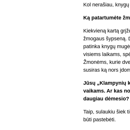
Kol nerašiau, knygų 
Ką patartumėte žmo
Kiekvieną kartą grį
žmogaus šypseną. Da
patinka knygų mugė
visiems laikams, sp
Žmonėms, kurie dvejo
susiras ką nors įdoma
Jūsų „Klampynių kr
vaikams. Ar kas no
daugiau dėmesio?
Taip, sulaukiu šiek 
būti pastebėti.