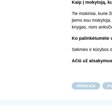
Kaip į mokytoją, k
Tie mokiniai, kurie 
jiems esu mokytoja, 
knygas, nors anksčia
Ko palinkėtumėte 
Sėkmės ir kūrybos 
Ačiū už atsakymus
#Interviu
#V