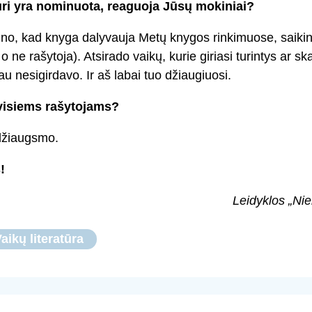
uri yra nominuota, reaguoja Jūsų mokiniai?
žino, kad knyga dalyvauja Metų knygos rinkimuose, saiking
o ne rašytoja). Atsirado vaikų, kurie giriasi turintys ar s
u nesigirdavo. Ir aš labai tuo džiaugiuosi.
visiems rašytojams?
džiaugsmo.
!
Leidyklos „Nie
aikų literatūra