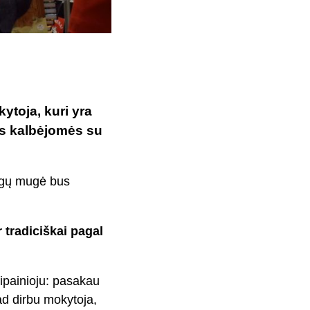
ytoja, kuri yra
us kalbėjomės su
knygų mugė bus
 tradiciškai pagal
ipainioju: pasakau
ad dirbu mokytoja,