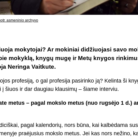
uotr. asmeninio archyvo
uoja mokytojai? Ar mokiniai didžiuojasi savo mok
 Apie mokyklą, knygų mugę ir Metų knygos rinkim
oja Neringa Vaitkute.
tojos profesiją, o gal profesija pasirinko ją? Kelinta ši 
 į šiuos ir dar daugiau klausimų – šiame interviu.
ate metus – pagal mokslo metus (nuo rugsėjo 1 d.) ar
diciškai, pagal kalendorių, nors būna, kai kalbėdama sus
menyje praėjusius mokslo metus. Jei kas nors nežino, k