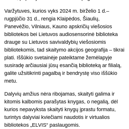
Varžytuves, kurios vyks 2024 m. birželio 1 d.–
rugpjūčio 31 d., rengia Klaipėdos, Šiaulių,
Panevėžio, Vilniaus, Kauno apskričių viešosios
bibliotekos bei Lietuvos audiosensorinė biblioteka
drauge su Lietuvos savivaldybių viešosiomis
bibliotekomis, tad skaitymo akcijos geografija – tikrai
plati. Iššūkio svetainėje pateiktame žemėlapyje
susiradę arčiausiai jūsų esančią biblioteką ar filialą,
galite užsitikrinti pagalbą ir bendrystę viso iššūkio
metu.
Dalyvių amžius nėra ribojamas, skaityti galima ir
kitomis kalbomis parašytas knygas, o negalią, dėl
kurios nepavyksta skaityti knygų įprastu formatu,
turintys dalyviai kviečiami naudotis ir virtualios
bibliotekos „ELVIS“ paslaugomis.