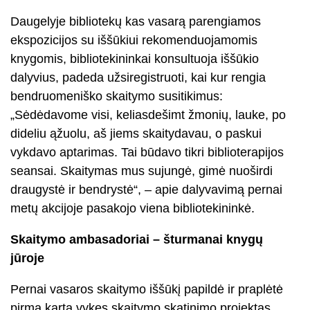
Daugelyje bibliotekų kas vasarą parengiamos
ekspozicijos su iššūkiui rekomenduojamomis
knygomis, bibliotekininkai konsultuoja iššūkio
dalyvius, padeda užsiregistruoti, kai kur rengia
bendruomeniško skaitymo susitikimus:
„Sėdėdavome visi, keliasdešimt žmonių, lauke, po
dideliu ąžuolu, aš jiems skaitydavau, o paskui
vykdavo aptarimas. Tai būdavo tikri biblioterapijos
seansai. Skaitymas mus sujungė, gimė nuoširdi
draugystė ir bendrystė“, – apie dalyvavimą pernai
metų akcijoje pasakojo viena bibliotekininkė.
Skaitymo ambasadoriai – šturmanai knygų
jūroje
Pernai vasaros skaitymo iššūkį papildė ir praplėtė
pirmą kartą vykęs skaitymo skatinimo projektas