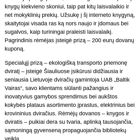
knygų kiekvieno skoniui, taip pat kitų laisvalaikio ir
net mokyklinių prekių. Užsukę į šį interneto knygyną,
skaitytojai visada ras ką nors naujo ir įdomaus bei
sugalvos, kaip turiningai praleisti laisvalaikį.
Pagrindinis rėmėjas įsteigė prizą – 200 eurų dovanų
kuponą.
Specialųjį prizą – ekologišką transporto priemonę
dviratį – įsteigė Šiauliuose įsikūrusi didžiausia ir
seniausia Lietuvoje dviračių gamintoja UAB „Baltik
Vairas“, savo klientams siūlanti pažangius ir
inovatyvius gamybos sprendimus bei aukštos
kokybės plataus asortimento įprastus, elektrinius bei
krovininius dviračius. Rėmėjų dovanos – knygos ir
dviratis – puikiai dera su tvaria, aplinką tausojančia,
sąmoningą gyvenseną propaguojančia bibliotekų
veikla.