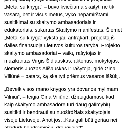
„Metai su knyga“ – buvo kviečiama skaityti ne tik
vasarą, bet ir visus metus, vyko nepamirštami
susitikimai su skaitymo ambasadoriais ir
edukatoriais, sukurtas Skaitymo manifestas. Šiemet
„Metai su knyga“ vyksta jau antrąkart, projektą iš
dalies finansuoja Lietuvos kultūros taryba. Projekto
skaitymo ambasadoriai – vaikų rašytojas ir
muzikantas Virgis Šidlauskas, aktorius, mokytojas,
slemeris Juozas Ališauskas ir rašytoja, gidė Gina
Viliūnė – patars, ką skaityti priėmus vasaros iššūkį.
„Beveik visos mano knygos yra dovanos mylimam
Vilniui“, – teigia Gina Viliūnė, džiaugdamasi, kad
kaip skaitymo ambasadorė turi daug galimybių
susitikti ir bendrauti su nuoširdžiais skaitytojais
visoje Lietuvoje. Anot jos, „Kas gali būti geriau nei
atsidurti bendraminčių draugijoje?“