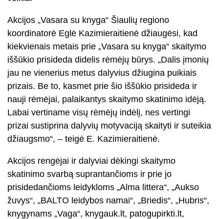
Akcijos „Vasara su knyga“ Šiaulių regiono
koordinatorė Eglė Kazimieraitienė džiaugėsi, kad
kiekvienais metais prie „Vasara su knyga“ skaitymo
iššūkio prisideda didelis rėmėjų būrys. „Dalis įmonių
jau ne vienerius metus dalyvius džiugina puikiais
prizais. Be to, kasmet prie šio iššūkio prisideda ir
nauji rėmėjai, palaikantys skaitymo skatinimo idėją.
Labai vertiname visų rėmėjų indėlį, nes vertingi
prizai sustiprina dalyvių motyvaciją skaityti ir suteikia
džiaugsmo“, – teigė E. Kazimieraitienė.
Akcijos rengėjai ir dalyviai dėkingi skaitymo
skatinimo svarbą suprantančioms ir prie jo
prisidedančioms leidykloms „Alma littera“, „Aukso
žuvys“, „BALTO leidybos namai“, „Briedis“, „Hubris“,
knygynams „Vaga“, knygauk.lt, patogupirkti.lt,