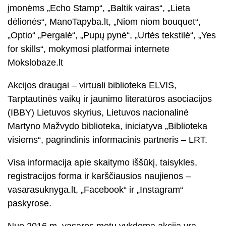
įmonėms „Echo Stamp“, „Baltik vairas“, „Lieta
dėlionės“, ManoTapyba.lt, „Niom niom bouquet“,
„Optio“ „Pergalė“, „Pupų pynė“, „Urtės tekstilė“, „Yes
for skills“, mokymosi platformai internete
Mokslobaze.lt
Akcijos draugai – virtuali biblioteka ELVIS,
Tarptautinės vaikų ir jaunimo literatūros asociacijos
(IBBY) Lietuvos skyrius, Lietuvos nacionalinė
Martyno Mažvydo biblioteka, iniciatyva „Biblioteka
visiems“, pagrindinis informacinis partneris – LRT.
Visa informacija apie skaitymo iššūkį, taisykles,
registracijos forma ir karščiausios naujienos –
vasarasuknyga.lt, „Facebook“ ir „Instagram“
paskyrose.