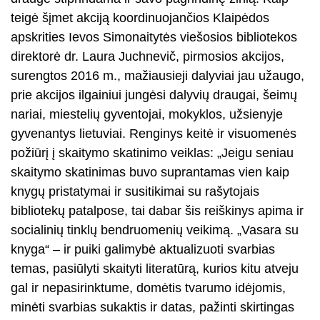
teigė šįmet akciją koordinuojančios Klaipėdos
apskrities Ievos Simonaitytės viešosios bibliotekos
direktorė dr. Laura Juchnevič, pirmosios akcijos,
surengtos 2016 m., mažiausieji dalyviai jau užaugo,
prie akcijos ilgainiui jungėsi dalyvių draugai, šeimų
nariai, miestelių gyventojai, mokyklos, užsienyje
gyvenantys lietuviai. Renginys keitė ir visuomenės
požiūrį į skaitymo skatinimo veiklas: „Jeigu seniau
skaitymo skatinimas buvo suprantamas vien kaip
knygų pristatymai ir susitikimai su rašytojais
bibliotekų patalpose, tai dabar šis reiškinys apima ir
socialinių tinklų bendruomenių veikimą. „Vasara su
knyga“ – ir puiki galimybė aktualizuoti svarbias
temas, pasiūlyti skaityti literatūrą, kurios kitu atveju
gal ir nepasirinktume, domėtis tvarumo idėjomis,
minėti svarbias sukaktis ir datas, pažinti skirtingas