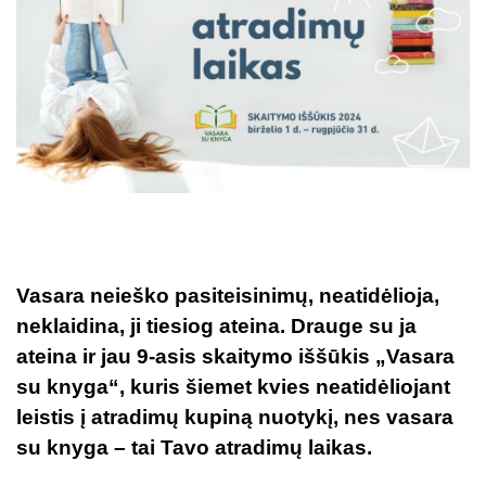
Vasara neieško pasiteisinimų, neatidėlioja,
neklaidina, ji tiesiog ateina. Drauge su ja
ateina ir jau 9-asis skaitymo iššūkis „Vasara
su knyga“, kuris šiemet kvies neatidėliojant
leistis į atradimų kupiną nuotykį, nes vasara
su knyga – tai Tavo atradimų laikas.