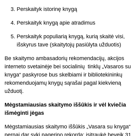
Perskaityk istorinę knygą
Perskaityk knygą apie atradimus
Perskaityk populiarią knygą, kurią skaitė visi,
išskyrus tave (skaitytojų pasiūlyta užduotis)
Be skaitymo ambasadorių rekomendacijų, akcijos
interneto svetainėje bei socialinių tinklų „Vasaros su
knyga“ paskyrose bus skelbiami ir bibliotekininkų
rekomenduojamų knygų sąrašai pagal kiekvieną
užduotį.
Mėgstamiausias skaitymo iššūkis ir vėl kviečia
išmėginti jėgas
Mėgstamiausias skaitymo iššūkis „Vasara su knyga“
pernai dar sykį pagerino rekordą: įsitraukė beveik 31