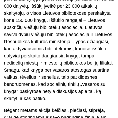
000 dalyvių, iššūkį įveikė per 23 000 atkaklių
skaitytojų, o visos Lietuvos bibliotekose perskaityta
kone 150 000 knygų. Iššūkio rengėjai – Lietuvos
apskričių viešųjų bibliotekų asociacija, Lietuvos
savivaldybių viešųjų bibliotekų asociacija ir Lietuvos
Respublikos kultūros ministerija – ypač džiaugiasi,
kad aktyviausiomis bibliotekomis, kuriose iššūkio
dalyviai perskaito daugiausia knygų, tampa
nedidelių miestų ir miestelių bibliotekos bei jų filialai.
Smagu, kad knyga per vasaros atostogas suartina
vaikus, tėvelius ir senelius, taip pat didesnes
bendruomenes, kad socialinių tinklų „Vasaros su
knyga“ paskyrose netyla diskusijos apie tai, ką
skaityti ir kas patiko.
Bėgant metams akcija keičiasi, plečiasi, stiprėja,
drauge stiprindama ir savo pagrindinę žinią. Kaip