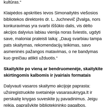
kultūras.“
Klaipėdos apskrities Ievos Simonaitytės viešosios
bibliotekos direktorės dr. L. Juchnevič įžvalga, nors
konkuravimas yra svarbi iššūkio dalis, vis dėlto
akcijos dalyvius labiau vienija noras šviestis, ugdyti
save, maloniai praleisti laiką: „Daug svarbiau tampa
pats skaitymas, rekomendacijų teikimas, savo
asmeninės pažangos matavimas, o ne bandymas
kuo greičiau atlikti užduotis.“
Skaitykite po vieną ar bendruomenėje, skaitykite
skirtingomis kalbomis ir įvairiais formatais
Dalyvauti vasaros skaitymo akcijoje paprasta:
užsiregistruokite svetainėje vasarasuknyga.lt ir
perskaitę knygas suveskite jų pavadinimus. Jeigu
reikia, paprašykite bibliotekininko pagalbos.