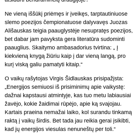
Ne vieną iššūkį priėmęs ir įveikęs, tarptautiniuose
slemo poezijos čempionatuose dalyvavęs Juozas
Ališauskas teigia paauglystėje nesupratęs poezijos,
bet dabar jam pavyksta gera literatūra sudominti
paauglius. Skaitymo ambasadorius tvirtina: „ Į
kiekvieną knygą žiūriu kaip į dar vieną langą, pro
kurį viską galiu pamatyti kitaip.“
O vaikų rašytojas Virgis Šidlauskas prisipažįsta:
„Energijos semiuosi iš prisiminimų apie vaikystę:
dažnai kapstausi atmintyje, kas tuo metu labiausiai
žavėjo, kokie žaidimai rūpėjo, apie ką svajojau.
Kartais praeina nemažai laiko, kol surandu tinkamą
raktą į vaikų širdis. Bet tada jau reikia gerai įsikibti,
kad jų energijos viesulas nenuneštų per toli.“