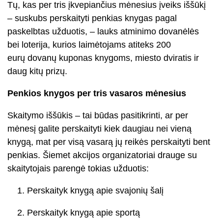
Tų, kas per tris įkvepiančius mėnesius įveiks iššūkį
– suskubs perskaityti penkias knygas pagal
paskelbtas užduotis, – lauks atminimo dovanėlės
bei loterija, kurios laimėtojams atiteks 200
eurų dovanų kuponas knygoms, miesto dviratis ir
daug kitų prizų.
Penkios knygos per tris vasaros mėnesius
Skaitymo iššūkis – tai būdas pasitikrinti, ar per
mėnesį galite perskaityti kiek daugiau nei vieną
knygą, mat per visą vasarą jų reikės perskaityti bent
penkias. Šiemet akcijos organizatoriai drauge su
skaitytojais parengė tokias užduotis:
Perskaityk knygą apie svajonių šalį
Perskaityk knygą apie sportą