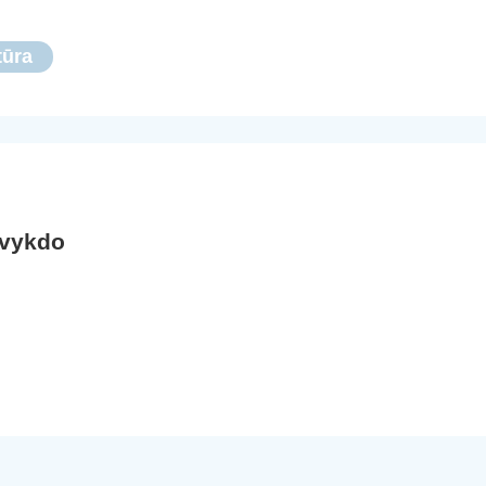
tūra
 vykdo