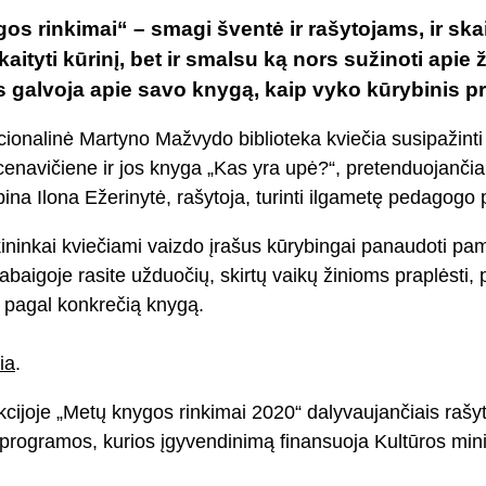
os rinkimai“ – smagi šventė ir rašytojams, ir ska
aityti kūrinį, bet ir smalsu ką nors sužinoti apie 
ts galvoja apie savo knygą, kaip vyko kūrybinis p
cionalinė Martyno Mažvydo biblioteka kviečia susipažinti s
cenavičiene ir jos knyga „Kas yra upė?“, pretenduojančia
ina Ilona Ežerinytė, rašytoja, turinti ilgametę pedagogo pa
ekininkai kviečiami vaizdo įrašus kūrybingai panaudoti pa
abaigoje rasite užduočių, skirtų vaikų žinioms praplėsti, 
s pagal konkrečią knygą.
ia
.
kcijoje „Metų knygos rinkimai 2020“ dalyvaujančiais rašyt
programos, kurios įgyvendinimą finansuoja Kultūros minis