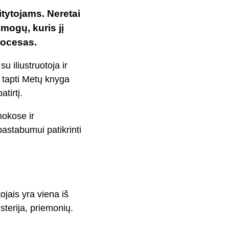
itytojams. Neretai
žmogų, kuris jį
rocesas.
u iliustruotoja ir
 tapti Metų knyga
tirtį.
mokose ir
pastabumui patikrinti
ojais yra viena iš
terija, priemonių.