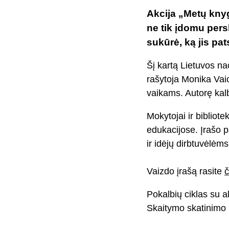
Akcija „Metų knyg
ne tik įdomu persk
sukūrė, ką jis pa
Šį kartą Lietuvos na
rašytoja Monika Vai
vaikams. Autorę kalb
Mokytojai ir bibliot
edukacijose. Įrašo p
ir idėjų dirbtuvėlėm
Vaizdo įrašą rasite
č
Pokalbių ciklas su a
Skaitymo skatinimo 