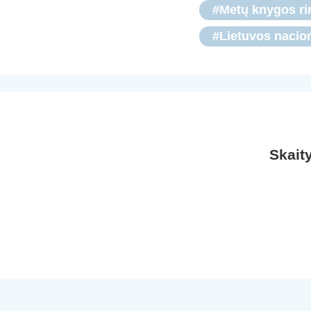
#Metų knygos ri
#Lietuvos nacio
Skait