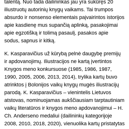
talentą. Nuo tada dailininkas jau yra sukūręs 20
iliustruotų autorinių knygų vaikams. Tai trumpos
absurdo ir nonsenso elementais paįvairintos istorijos
apie kasdienę mus supančią aplinką, pasakojimai
apie egzotišką ir tolimą pasaulį, pasakos apie
sodus, sapnus ir kitką.
K. Kasparavičius už kūrybą pelnė daugybę premijų
ir apdovanojimų. Iliustracijos ne kartą įvertintos
Knygos meno konkursuose (1985, 1986, 1987,
1990, 2005, 2006, 2013, 2014), trylika kartų buvo
atrinktos į Bolonijos vaikų knygų mugės iliustracijų
parodą. K. Kasparavičius – vienintelis Lietuvos
atstovas, nominuojamas aukščiausiam tarptautiniam
vaikų literatūros ir knygos meno apdovanojimui – H.
Ch. Anderseno medaliui (dailininkų kategorijoje
2008, 2010, 2018, 2020), vienuolika kartų pristatytas