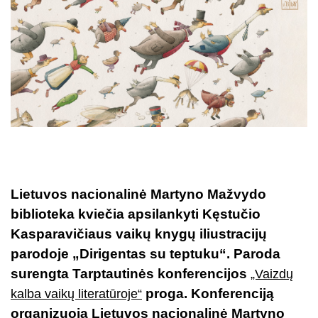
Lietuvos nacionalinė Martyno Mažvydo
biblioteka kviečia apsilankyti Kęstučio
Kasparavičiaus vaikų knygų iliustracijų
parodoje „Dirigentas su teptuku“. Paroda
surengta Tarptautinės konferencijos
„Vaizdų
proga. Konferenciją
kalba vaikų literatūroje“
organizuoja Lietuvos nacionalinė Martyno