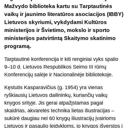
Mažvydo biblioteka kartu su Tarptautinės
vaikų ir jaunimo literatūros asociacijos (IBBY)
Lietuvos skyriumi, vykdydami Kultūros
ministerijos ir Švietimo, mokslo ir sporto
ministerijos patvirtintą Skaitymo skatinimo
programą.
Tarptautinė konferencija ir kiti renginiai vyks spalio
9–10 d. Lietuvos Respublikos Seimo III rūmų
Konferencijų salėje ir Nacionalinėje bibliotekoje.
Kęstutis Kasparavičius (g. 1954) yra vienas
ryškiausių Lietuvos dailininkų, kuriančių vaikų
knygos srityje. Jis gerai atpažįstamas pagal
skaidrias, akvarelės technika lietas iliustracijas –
sukūrė daugiau nei 60 knygų iliustracijų įvairioms
Lietuvos ir pasaulio leidykloms, jo knygos išverstos į