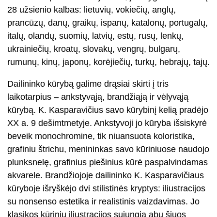
28 užsienio kalbas: lietuvių, vokiečių, anglų,
prancūzų, danų, graikų, ispanų, katalonų, portugalų,
italų, olandų, suomių, latvių, estų, rusų, lenkų,
ukrainiečių, kroatų, slovakų, vengrų, bulgarų,
rumunų, kinų, japonų, korėjiečių, turkų, hebrajų, tajų.
Dailininko kūrybą galime drąsiai skirti į tris
laikotarpius – ankstyvąją, brandžiąją ir vėlyvąją
kūrybą. K. Kasparavičius savo kūrybinį kelią pradėjo
XX a. 9 dešimtmetyje. Ankstyvoji jo kūryba išsiskyrė
beveik monochromine, tik niuansuota koloristika,
grafiniu štrichu, menininkas savo kūriniuose naudojo
plunksnelę, grafinius piešinius kūrė paspalvindamas
akvarele. Brandžiojoje dailininko K. Kasparavičiaus
kūryboje išryškėjo dvi stilistinės kryptys: iliustracijos
su nonsenso estetika ir realistinis vaizdavimas. Jo
klasikos kūrinių iliustracijos sujungia abu šiuos