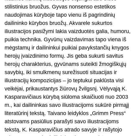
stilistinius bruožus. Gyvas nonsenso estetikos
naudojimas kūryboje tapo vienu iš pagrindinių
dailininko kūrybos bruožų. Akvarele sukurtos
iliustracijos pasižymi lakia vaizduotės galia, humoru,
puikia technika. Gyvūnų vaizdavimas tapo viena iš
mėgstamų ir dailininkui puikiai pavykstančių knygos
herojų įvaizdinimo formų. Jis geba sukurti savitus
herojų charakterius, gyvūnams suteikti žmogiškųjų
savybių, iki smulkmenų surežisuoti situacijas ir
iliustracijų kompozicijas – jo teptukui paklūsta visi
veikėjai, prikaustantys žiūrovų žvilgsnį. Vėlyvąją K.
Kasparavičiaus kūrybą siūloma skaičiuoti nuo 2003
m., kai dailininkas savo iliustracijoms sukūrė pirmąjį
literatūrinį tekstą. Taivano leidyklos „Grimm Press“
atstovams pasiūlius parašyti savo iliustracijoms
tekstą, K. Kasparavičius atrado savyje ir rašytojo