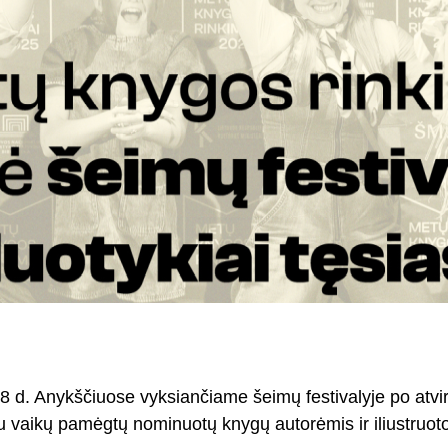
7–28 d. Anykščiuose vyksiančiame šeimų festivalyje po atvi
 su vaikų pamėgtų nominuotų knygų autorėmis ir iliustruot