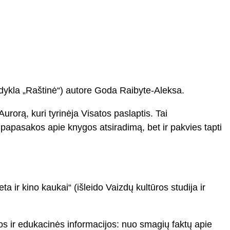
idykla „Raštinė“) autore Goda Raibyte-Aleksa.
urorą, kuri tyrinėja Visatos paslaptis. Tai
papasakos apie knygos atsiradimą, bet ir pakvies tapti
a ir kino kaukai“ (išleido Vaizdų kultūros studija ir
ios ir edukacinės informacijos: nuo smagių faktų apie