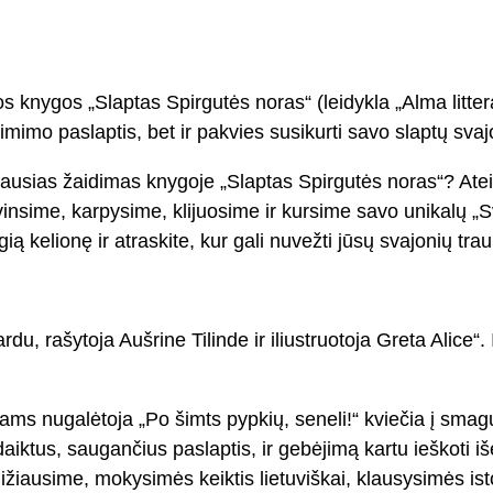
 knygos „Slaptas Spirgutės noras“ (leidykla „Alma litte
 gimimo paslaptis, bet ir pakvies susikurti savo slaptų svaj
sias žaidimas knygoje „Slaptas Spirgutės noras“? Ateikit
vinsime, karpysime, klijuosime ir kursime savo unikalų „Sv
ią kelionę ir atraskite, kur gali nuvežti jūsų svajonių trau
du, rašytoja Aušrine Tilinde ir iliustruotoja Greta Alic
s nugalėtoja „Po šimts pypkių, seneli!“ kviečia į smagų, 
 daiktus, saugančius paslaptis, ir gebėjimą kartu ieškoti i
ižiausime, mokysimės keiktis lietuviškai, klausysimės istor