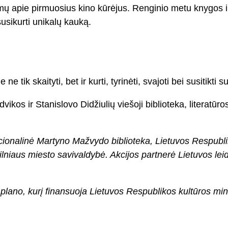
imų apie pirmuosius kino kūrėjus. Renginio metu knygos il
susikurti unikalų kauką.
 tik skaityti, bet ir kurti, tyrinėti, svajoti bei susitikti 
vikos ir Stanislovo Didžiulių viešoji biblioteka, literat
cionalinė Martyno Mažvydo biblioteka, Lietuvos Respublik
ilniaus miesto savivaldybė. Akcijos partnerė Lietuvos leid
no, kurį finansuoja Lietuvos Respublikos kultūros minist