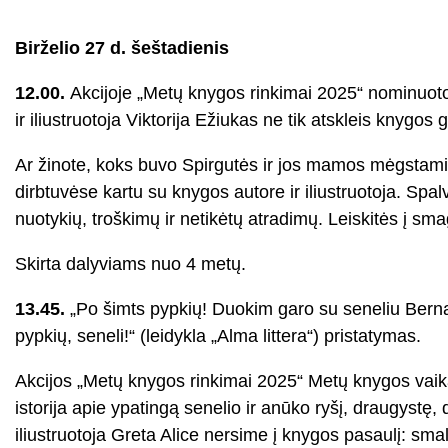
Birželio 27 d. šeštadienis
12.00.
Akcijoje „Metų knygos rinkimai 2025“ nominuotos
ir iliustruotoja Viktorija Ežiukas ne tik atskleis knygos
Ar žinote, koks buvo Spirgutės ir jos mamos mėgstamiau
dirbtuvėse kartu su knygos autore ir iliustruotoja. Spal
nuotykių, troškimų ir netikėtų atradimų. Leiskitės į smag
Skirta dalyviams nuo 4 metų.
13.45.
„Po šimts pypkių! Duokim garo su seneliu Bernar
pypkių, seneli!“ (leidykla „Alma littera“) pristatymas.
Akcijos „Metų knygos rinkimai 2025“ Metų knygos vaikam
istorija apie ypatingą senelio ir anūko ryšį, draugystę,
iliustruotoja Greta Alice nersime į knygos pasaulį: smal