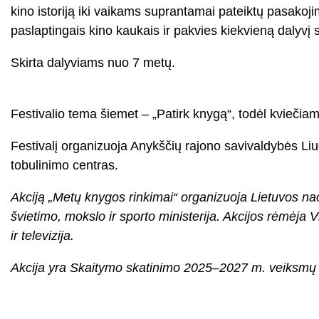
kino istoriją iki vaikams suprantamai pateiktų pasakoj
paslaptingais kino kaukais ir pakvies kiekvieną dalyvį 
Skirta dalyviams nuo 7 metų.
Festivalio tema šiemet – „Patirk knygą“, todėl kviečiame ne
Festivalį organizuoja Anykščių rajono savivaldybės Liud
tobulinimo centras.
Akciją „Metų knygos rinkimai“ organizuoja Lietuvos na
švietimo, mokslo ir sporto ministerija. Akcijos rėmėja V
ir televizija.
Akcija yra Skaitymo skatinimo 2025–2027 m. veiksmų pla