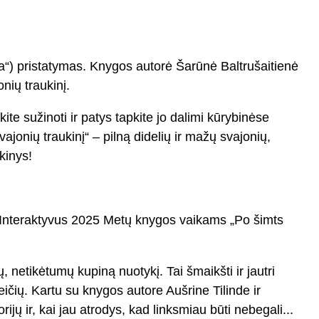
ra“) pristatymas. Knygos autorė Šarūnė Baltrušaitienė
onių traukinį.
e sužinoti ir patys tapkite jo dalimi kūrybinėse
ajonių traukinį“ – pilną didelių ir mažų svajonių,
kinys!
e“. Interaktyvus 2025 Metų knygos vaikams „Po šimts
netikėtumų kupiną nuotykį. Tai šmaikšti ir jautri
šeičių. Kartu su knygos autore Aušrine Tilinde ir
ijų ir, kai jau atrodys, kad linksmiau būti nebegali...