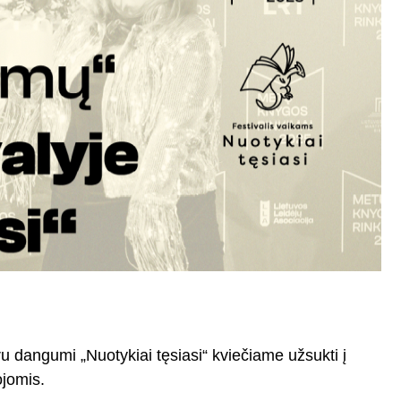
ru dangumi „Nuotykiai tęsiasi“ kviečiame užsukti į
ojomis.