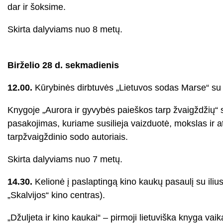
dar ir šoksime.
Skirta dalyviams nuo 8 metų.
Birželio 28 d. sekmadienis
12.00.
Kūrybinės dirbtuvės „Lietuvos sodas Marse“ su 
Knygoje „Aurora ir gyvybės paieškos tarp žvaigždžių“ ska
pasakojimas, kuriame susilieja vaizduotė, mokslas ir 
tarpžvaigždinio sodo autoriais.
Skirta dalyviams nuo 7 metų.
14.30.
Kelionė į paslaptingą kino kaukų pasaulį su ilius
„Skalvijos“ kino centras).
„Džuljeta ir kino kaukai“ – pirmoji lietuviška knyga va