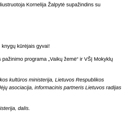
iustruotoja Kornelija Žalpytė supažindins su
su knygų kūrėjais gyvai!
ūros pažinimo programa „Vaikų žemė“ ir VŠĮ Mokyklų
os kultūros ministerija, Lietuvos Respublikos
ėjų asociacija, informacinis partneris Lietuvos radijas
erija, dalis.