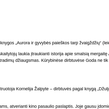
knygos „Aurora ir gyvybės paieškos tarp žvaigždžių“ (le
itytojų laukia įtraukianti istorija apie smalsią mergaitę A
atradimų džiaugsmas. Kūrybinėse dirbtuvėse Goda ne tik 
truotoja Kornelija Žalpyte – dirbtuvės pagal knygą „Džuljet
ikams, atverianti kino pasaulio paslaptis. Joje gausu įdom