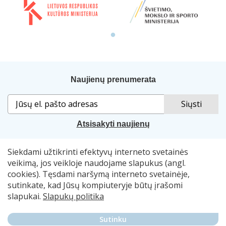
Naujienų prenumerata
Atsisakyti naujienų
Siekdami užtikrinti efektyvų interneto svetainės
Sprendimas:
„Idamas“
. Naudojama
„Smart Web“
sistema.
veikimą, jos veikloje naudojame slapukus (angl.
cookies). Tęsdami naršymą interneto svetainėje,
© 2007–2026 Lietuvos nacionalinė Martyno Mažvydo
sutinkate, kad Jūsų kompiuteryje būtų įrašomi
biblioteka, el. p.
skaitymometai@lnb.lt
slapukai.
Slapukų politika
Autorių teisės. Publikuojamų duomenų naudojimas
Sutinku