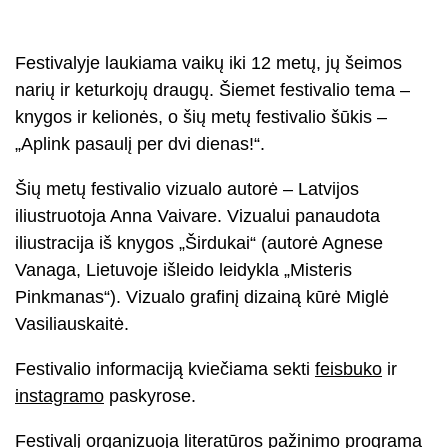
Festivalyje laukiama vaikų iki 12 metų, jų šeimos
narių ir keturkojų draugų. Šiemet festivalio tema –
knygos ir kelionės, o šių metų festivalio šūkis –
„Aplink pasaulį per dvi dienas!“.
Šių metų festivalio vizualo autorė – Latvijos
iliustruotoja Anna Vaivare. Vizualui panaudota
iliustracija iš knygos „Širdukai“ (autorė Agnese
Vanaga, Lietuvoje išleido leidykla „Misteris
Pinkmanas“). Vizualo grafinį dizainą kūrė Miglė
Vasiliauskaitė.
Festivalio informaciją kviečiama sekti
feisbuko
ir
instagramo
paskyrose.
Festivalį organizuoja literatūros pažinimo programa