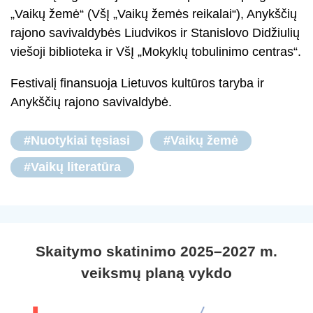
„Vaikų žemė“ (VšĮ „Vaikų žemės reikalai“), Anykščių
rajono savivaldybės Liudvikos ir Stanislovo Didžiulių
viešoji biblioteka ir VšĮ „Mokyklų tobulinimo centras“.
Festivalį finansuoja Lietuvos kultūros taryba ir
Anykščių rajono savivaldybė.
#Nuotykiai tęsiasi
#Vaikų žemė
#Vaikų literatūra
Skaitymo skatinimo 2025–2027 m.
veiksmų planą vykdo