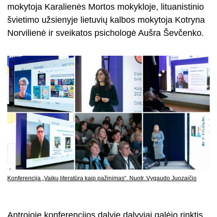
mokytoja Karalienės Mortos mokykloje, lituanistinio
švietimo užsienyje lietuvių kalbos mokytoja Kotryna
Norvilienė ir sveikatos psichologė Aušra Ševčenko.
Konferencija „Vaikų literatūra kaip pažinimas“. Nuotr. Vygaudo Juozaičio
Antrojoje konferencijos dalyje dalyviai galėjo rinktis