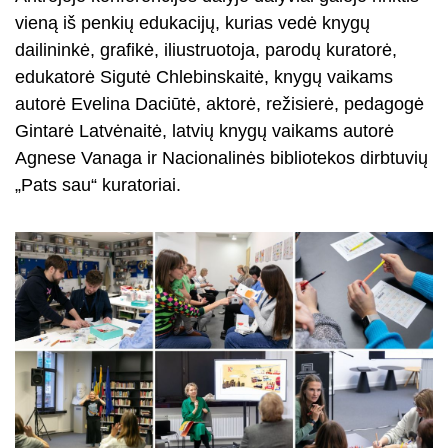
vieną iš penkių edukacijų, kurias vedė knygų
dailininkė, grafikė, iliustruotoja, parodų kuratorė,
edukatorė Sigutė Chlebinskaitė, knygų vaikams
autorė Evelina Daciūtė, aktorė, režisierė, pedagogė
Gintarė Latvėnaitė, latvių knygų vaikams autorė
Agnese Vanaga ir Nacionalinės bibliotekos dirbtuvių
„Pats sau“ kuratoriai.