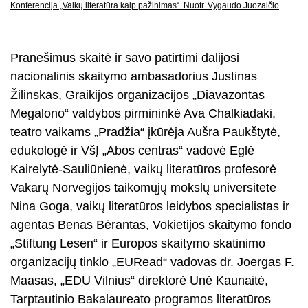
Konferencija „Vaikų literatūra kaip pažinimas“. Nuotr. Vygaudo Juozaičio
Pranešimus skaitė ir savo patirtimi dalijosi
nacionalinis skaitymo ambasadorius Justinas
Žilinskas, Graikijos organizacijos „Diavazontas
Megalono“ valdybos pirmininkė Ava Chalkiadaki,
teatro vaikams „Pradžia“ įkūrėja Aušra Paukštytė,
edukologė ir VšĮ „Abos centras“ vadovė Eglė
Kairelytė-Sauliūnienė, vaikų literatūros profesorė
Vakarų Norvegijos taikomųjų mokslų universitete
Nina Goga, vaikų literatūros leidybos specialistas ir
agentas Benas Bėrantas, Vokietijos skaitymo fondo
„Stiftung Lesen“ ir Europos skaitymo skatinimo
organizacijų tinklo „EURead“ vadovas dr. Joergas F.
Maasas, „EDU Vilnius“ direktorė Unė Kaunaitė,
Tarptautinio Bakalaureato programos literatūros