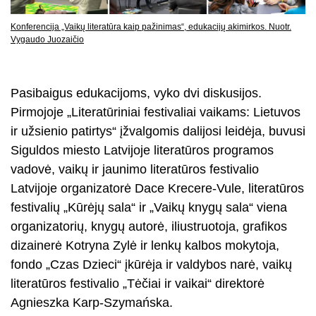
Konferencija „Vaikų literatūra kaip pažinimas“, edukacijų akimirkos. Nuotr.
Vygaudo Juozaičio
Pasibaigus edukacijoms, vyko dvi diskusijos.
Pirmojoje „Literatūriniai festivaliai vaikams: Lietuvos
ir užsienio patirtys“ įžvalgomis dalijosi leidėja, buvusi
Siguldos miesto Latvijoje literatūros programos
vadovė, vaikų ir jaunimo literatūros festivalio
Latvijoje organizatorė Dace Krecere-Vule, literatūros
festivalių „Kūrėjų sala“ ir „Vaikų knygų sala“ viena
organizatorių, knygų autorė, iliustruotoja, grafikos
dizainerė Kotryna Zylė ir lenkų kalbos mokytoja,
fondo „Czas Dzieci“ įkūrėja ir valdybos narė, vaikų
literatūros festivalio „Tėčiai ir vaikai“ direktorė
Agnieszka Karp-Szymańska.