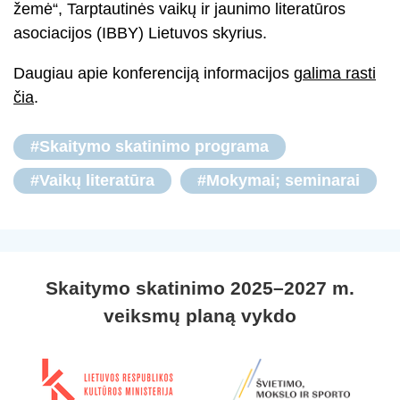
žemė“, Tarptautinės vaikų ir jaunimo literatūros
asociacijos (IBBY) Lietuvos skyrius.
Daugiau apie konferenciją informacijos
galima rasti
čia
.
#Skaitymo skatinimo programa
#Vaikų literatūra
#Mokymai; seminarai
Skaitymo skatinimo 2025–2027 m.
veiksmų planą vykdo