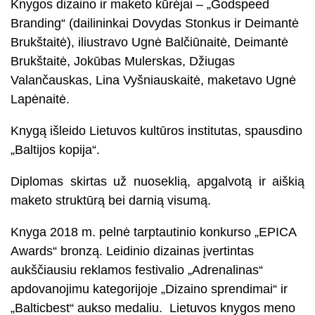
Knygos dizaino ir maketo kūrėjai – „Godspeed
Branding“ (dailininkai Dovydas Stonkus ir Deimantė
Brukštaitė), iliustravo Ugnė Balčiūnaitė, Deimantė
Brukštaitė, Jokūbas Mulerskas, Džiugas
Valančauskas, Lina Vyšniauskaitė, maketavo Ugnė
Lapėnaitė.
Knygą išleido Lietuvos kultūros institutas, spausdino
„Baltijos kopija“.
Diplomas skirtas už nuoseklią, apgalvotą ir aiškią
maketo struktūrą bei darnią visumą.
Knyga 2018 m. pelnė tarptautinio konkurso „EPICA
Awards“ bronzą. Leidinio dizainas įvertintas
aukščiausiu reklamos festivalio „Adrenalinas“
apdovanojimu kategorijoje „Dizaino sprendimai“ ir
„Balticbest“ aukso medaliu. Lietuvos knygos meno