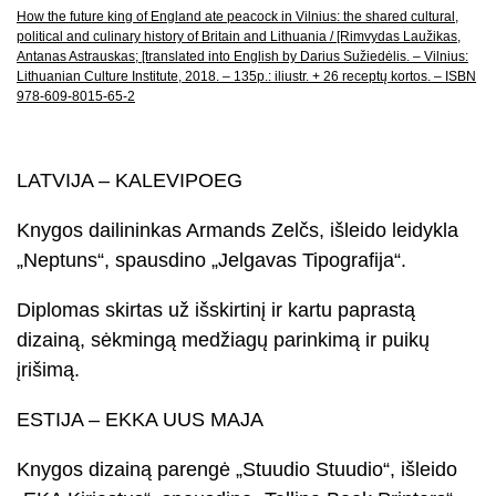
How the future king of England ate peacock in Vilnius: the shared cultural,
political and culinary history of Britain and Lithuania / [Rimvydas Laužikas,
Antanas Astrauskas; [translated into English by Darius Sužiedėlis. – Vilnius:
Lithuanian Culture Institute, 2018. – 135p.: iliustr. + 26 receptų kortos. – ISBN
978-609-8015-65-2
LATVIJA – KALEVIPOEG
Knygos dailininkas Armands Zelčs, išleido leidykla
„Neptuns“, spausdino „Jelgavas Tipografija“.
Diplomas skirtas už išskirtinį ir kartu paprastą
dizainą, sėkmingą medžiagų parinkimą ir puikų
įrišimą.
ESTIJA – EKKA UUS MAJA
Knygos dizainą parengė „Stuudio Stuudio“, išleido