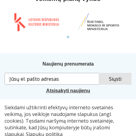
Naujienų prenumerata
Atsisakyti naujienų
Siekdami užtikrinti efektyvų interneto svetainės
Sprendimas:
„Idamas“
. Naudojama
„Smart Web“
sistema.
veikimą, jos veikloje naudojame slapukus (angl.
cookies). Tęsdami naršymą interneto svetainėje,
© 2007–2026 Lietuvos nacionalinė Martyno Mažvydo
sutinkate, kad Jūsų kompiuteryje būtų įrašomi
biblioteka, el. p.
skaitymometai@lnb.lt
slapukai.
Slapukų politika
Autorių teisės. Publikuojamų duomenų naudojimas