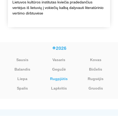
Lietuvos kultūros institutas kviečia pradedančius
vertėjus iš lietuvių į vokiečių kalbą dalyvauti literatūrinio
vertimo dirbtuvėse
2026
Sausis
Vasaris
Kovas
Balandis
Gegužė
Birželis
Liepa
Rugpjūtis
Rugsėjis
Spalis
Lapkritis
Gruodis