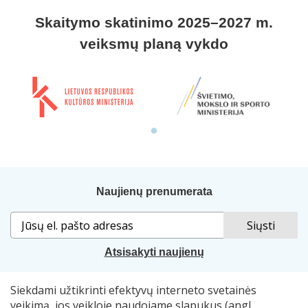
Skaitymo skatinimo 2025–2027 m.
veiksmų planą vykdo
Naujienų prenumerata
Atsisakyti naujienų
Siekdami užtikrinti efektyvų interneto svetainės
Sprendimas:
„Idamas“
. Naudojama
„Smart Web“
sistema.
veikimą, jos veikloje naudojame slapukus (angl.