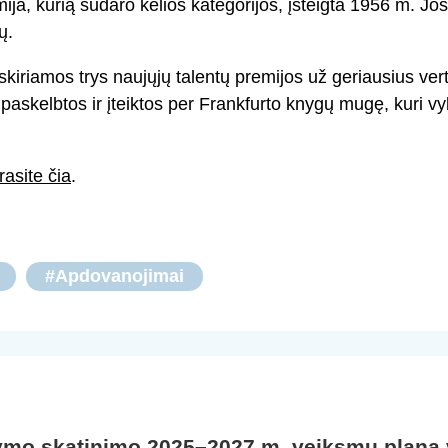
ja, kurią sudaro kelios kategorijos, įsteigta 1956 m. Jos
ų.
skiriamos trys naujųjų talentų premijos už geriausius ver
paskelbtos ir įteiktos per Frankfurto knygų mugę, kuri v
rasite čia
.
#Apdovanojimai
ymo skatinimo 2025–2027 m. veiksmų planą