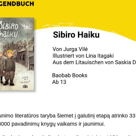
imo literatūros taryba šiemet į galutinį etapą atrinko 33 l
 8000 pavadinimų knygų vaikams ir jaunimui.