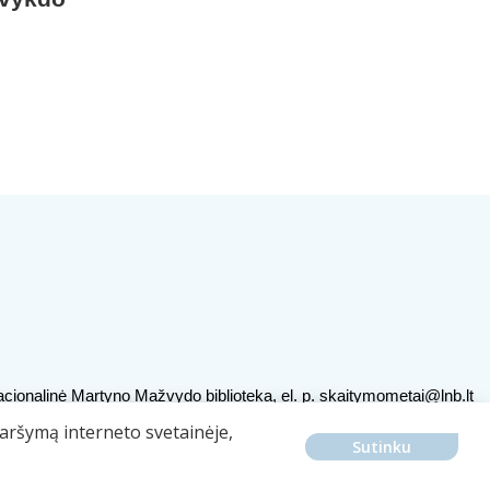
cionalinė Martyno Mažvydo biblioteka, el. p.
skaitymometai@lnb.lt
ojamų duomenų naudojimas
naršymą interneto svetainėje,
Sutinku