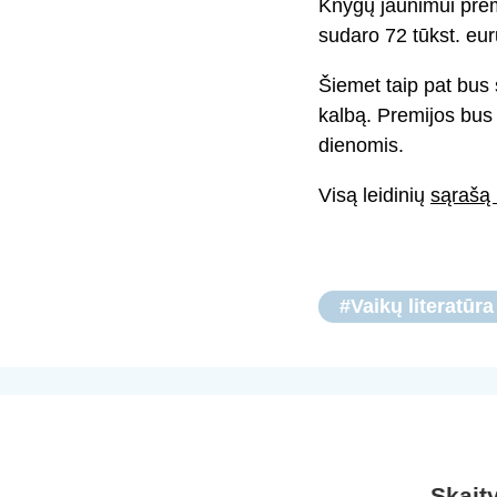
Knygų jaunimui premi
sudaro 72 tūkst. eur
Šiemet taip pat bus 
kalbą. Premijos bus 
dienomis.
Visą leidinių
sąrašą 
#Vaikų literatūra
Skait