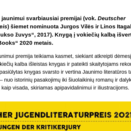
 jaunimui svarbiausiai premijai (vok.
Deutscher
eis
) šiemet nominuota Jurgos Vilės ir Linos Itaga
Aukso žuvys“, 2017). Knygą į vokiečių kalbą išve
Books“ 2020 metais.
unimui premija teikiama kasmet, siekiant atkreipti dėmesį
iečių kalba išleistas knygas ir pateikti skaitytojams rek
 pasiūlytas knygas svarsto ir vertina Jaunimo literatūros t
nuo istorinių pasakojimų iki šiuolaikinių romanų ir dalyki
aip visada, skiriamas apipavidalinimui ir iliustracijoms.