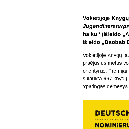
Vokietijoje Knygų
Jugendliteraturpr
haiku“ (išleido „
išleido „Baobab 
Vokietijoje Knygų ja
praėjusius metus vok
orientyrus. Premijai
sulaukta 667 knygų – 
Ypatingas dėmesys, k