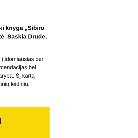
ki knyga „Sibiro
rtė Saskia Drude,
 į įdomiausias per
omendacijas bei
aryba. Šį kartą
nių leidinių.