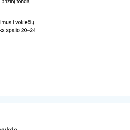
 prizinį fondą
timus į vokiečių
yks spalio 20–24
 vykdo