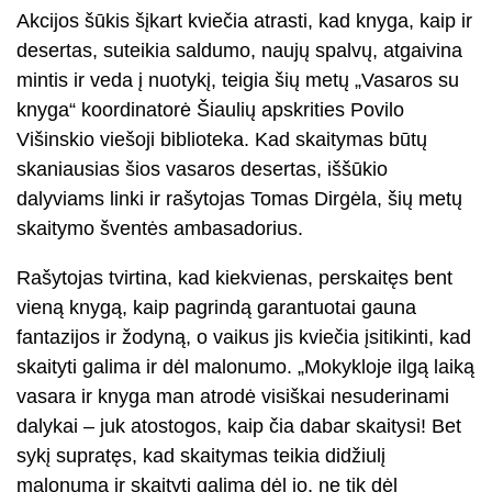
Akcijos šūkis šįkart kviečia atrasti, kad knyga, kaip ir
desertas, suteikia saldumo, naujų spalvų, atgaivina
mintis ir veda į nuotykį, teigia šių metų „Vasaros su
knyga“ koordinatorė Šiaulių apskrities Povilo
Višinskio viešoji biblioteka. Kad skaitymas būtų
skaniausias šios vasaros desertas, iššūkio
dalyviams linki ir rašytojas Tomas Dirgėla, šių metų
skaitymo šventės ambasadorius.
Rašytojas tvirtina, kad kiekvienas, perskaitęs bent
vieną knygą, kaip pagrindą garantuotai gauna
fantazijos ir žodyną, o vaikus jis kviečia įsitikinti, kad
skaityti galima ir dėl malonumo. „Mokykloje ilgą laiką
vasara ir knyga man atrodė visiškai nesuderinami
dalykai – juk atostogos, kaip čia dabar skaitysi! Bet
sykį supratęs, kad skaitymas teikia didžiulį
malonumą ir skaityti galima dėl jo, ne tik dėl