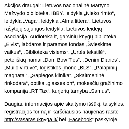
Akcijos draugai: Lietuvos nacionalinė Martyno
Mažvydo biblioteka, IBBY, leidykla „Nieko rimto“,
leidykla „Vaga“, leidykla „Alma littera“, Lietuvos
rašytojų sąjungos leidykla, Lietuvos leidėjų
asociacija, Audioteka.lt, garsinių knygų biblioteka
„Elvis“, labdaros ir paramos fondas „Švieskime
vaikus“, „Biblioteka visiems“, „Urtės tekstilė“,
peteliškių namai „Dom Bow Ties“, „Denim Diaries“,
„Muilo virtuvė“, logistikos įmonė „BLS“, „Palapinių
magnatai“, „Sapiegos klinika“, „Skaitmeninė
rinkodara“, optika „glasses on“, mokesčių grąžinimo
kompanija „RT Tax“, kurjerių tarnyba „Samus“.
Daugiau informacijos apie skaitymo iššūkį, taisykles,
registracijos formą ir karščiausias naujienas rasite
http://vasarasuknyga.lt/
bei „
Facebook
“ paskyroje.