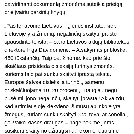
patvirtinantį dokumentą žmonėms suteikia prieigą
prie įvairių garsinių knygų.
„Pasiteiravome Lietuvos higienos instituto, kiek
Lietuvoje yra žmonių, negalinčių skaityti įprasto
spausdinto teksto, – sako Lietuvos aklųjų bibliotekos
direktorė Inga Davidonienė. – Atsakymas pribloškė:
450 tūkstančių. Taip pat žinome, kad prie šio
skaičiaus prisideda disleksiją turintys žmonės,
kuriems taip pat sunku skaityti įprastą tekstą.
Europos šalyse disleksiją turinčių asmenų
priskaičiuojama 10–20 procentų. Daugiau negu
pusė milijono negalinčių skaityti įprastai! Akivaizdu,
kad artimiausioje kiekvieno iš mūsų aplinkoje yra
žmogus, kuriam sunku skaityti! Gal tėvai ar seneliai,
gal vaiko klasės draugas – pagelbėkime jiems
susikurti skaitymo džiaugsmą, rekomenduokime