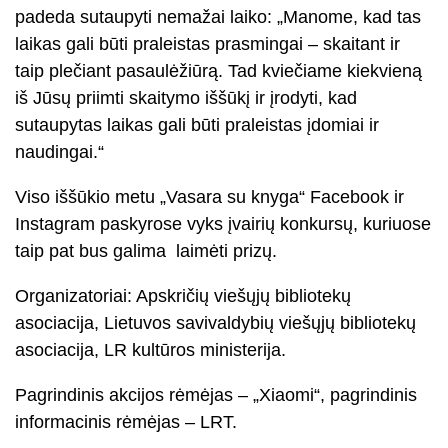
padeda sutaupyti nemažai laiko: „Manome, kad tas
laikas gali būti praleistas prasmingai – skaitant ir
taip plečiant pasaulėžiūrą. Tad kviečiame kiekvieną
iš Jūsų priimti skaitymo iššūkį ir įrodyti, kad
sutaupytas laikas gali būti praleistas įdomiai ir
naudingai.“
Viso iššūkio metu „Vasara su knyga“ Facebook ir
Instagram paskyrose vyks įvairių konkursų, kuriuose
taip pat bus galima laimėti prizų.
Organizatoriai: Apskričių viešųjų bibliotekų
asociacija, Lietuvos savivaldybių viešųjų bibliotekų
asociacija, LR kultūros ministerija.
Pagrindinis akcijos rėmėjas – „Xiaomi“, pagrindinis
informacinis rėmėjas – LRT.