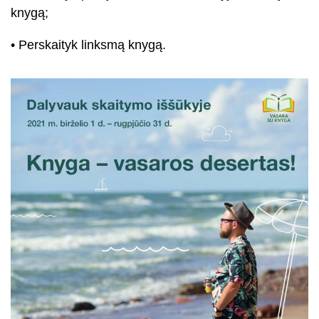
knygą;
• Perskaityk linksmą knygą.