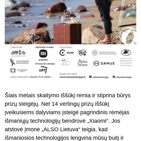
Šiais metais skaitymo iššūkį remia ir stiprina būrys
prizų steigėjų. Net 14 vertingų prizų iššūkį
įveikusiems dalyviams įsteigė pagrindinis rėmėjas
išmaniųjų technologijų bendrovė „Xiaomi“. Jos
atstovė įmonė „ALSO Lietuva“ teigia, kad
išmaniosios technologijos lengvina mūsų buitį ir