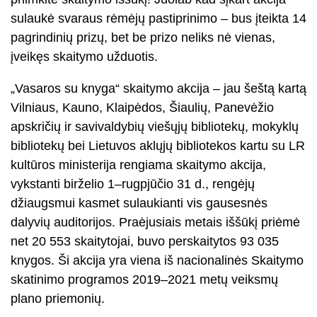
sulaukė svaraus rėmėjų pastiprinimo – bus įteikta 14
pagrindinių prizų, bet be prizo neliks nė vienas,
įveikęs skaitymo užduotis.
„Vasaros su knyga“ skaitymo akcija – jau šeštą kartą
Vilniaus, Kauno, Klaipėdos, Šiaulių, Panevėžio
apskričių ir savivaldybių viešųjų bibliotekų, mokyklų
bibliotekų bei Lietuvos aklųjų bibliotekos kartu su LR
kultūros ministerija rengiama skaitymo akcija,
vykstanti birželio 1–rugpjūčio 31 d., rengėjų
džiaugsmui kasmet sulaukianti vis gausesnės
dalyvių auditorijos. Praėjusiais metais iššūkį priėmė
net 20 553 skaitytojai, buvo perskaitytos 93 035
knygos. Ši akcija yra viena iš nacionalinės Skaitymo
skatinimo programos 2019–2021 metų veiksmų
plano priemonių.