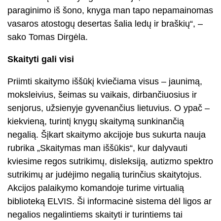
paraginimo iš šono, knyga man tapo nepamainomas
vasaros atostogų desertas šalia ledų ir braškių“, –
sako Tomas Dirgėla.
Skaityti gali visi
Priimti skaitymo iššūkį kviečiama visus – jaunimą,
moksleivius, šeimas su vaikais, dirbančiuosius ir
senjorus, užsienyje gyvenančius lietuvius. O ypač –
kiekvieną, turintį knygų skaitymą sunkinančią
negalią. Šįkart skaitymo akcijoje bus sukurta nauja
rubrika „Skaitymas man iššūkis“, kur dalyvauti
kviesime regos sutrikimų, disleksiją, autizmo spektro
sutrikimų ar judėjimo negalią turinčius skaitytojus.
Akcijos palaikymo komandoje turime virtualią
biblioteką ELVIS. Ši informacinė sistema dėl ligos ar
negalios negalintiems skaityti ir turintiems tai