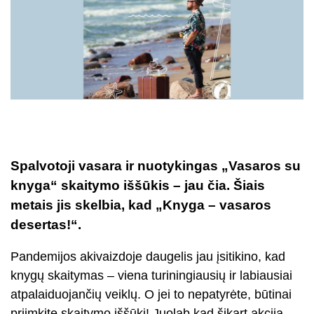
Spalvotoji vasara ir nuotykingas „Vasaros su
knyga“ skaitymo iššūkis – jau čia. Šiais
metais jis skelbia, kad „Knyga – vasaros
desertas!“.
Pandemijos akivaizdoje daugelis jau įsitikino, kad
knygų skaitymas – viena turiningiausių ir labiausiai
atpalaiduojančių veiklų. O jei to nepatyrėte, būtinai
priimkite skaitymo iššūkį! Juolab kad šįkart akcija