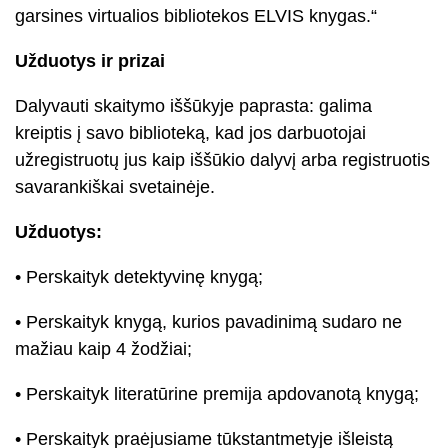
garsines virtualios bibliotekos ELVIS knygas.“
Užduotys ir prizai
Dalyvauti skaitymo iššūkyje paprasta: galima
kreiptis į savo biblioteką, kad jos darbuotojai
užregistruotų jus kaip iššūkio dalyvį arba registruotis
savarankiškai svetainėje.
Užduotys:
• Perskaityk detektyvinę knygą;
• Perskaityk knygą, kurios pavadinimą sudaro ne
mažiau kaip 4 žodžiai;
• Perskaityk literatūrine premija apdovanotą knygą;
• Perskaityk praėjusiame tūkstantmetyje išleistą