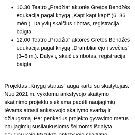
10.30 Teatro „Pradžia“ aktorės Gretos Bendžės
edukacija pagal knygą „Kapt kapt kapt“ (6–36
mėn.). Dalyvių skaičius ribotas, registracija
baigta
12.00 Teatro „Pradžia“ aktorės Gretos Bendžės
edukacija pagal knygą „Drambliai ėjo į svečius“
(3–5 m.). Dalyvių skaičius ribotas, registracija
baigta
Projektas „Knygų startas“ auga kartu su skaitytojais.
Nuo 2021 m. vykdomu ankstyvojo skaitymo
skatinimo projektu siekiama padėti naujagimių
tėvams atrasti ankstyvojo skaitymo svarbą ir
džiaugsmą. Per penkerius projekto gyvavimo metus
naujagimių susilaukusioms šeimoms išdalyta
daugiau kaip 60 tūkst. ankstyvojo skaitymo