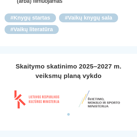
(arba) filmuojamas
#Knygų startas
#Vaikų knygų sala
#Vaikų literatūra
Skaitymo skatinimo 2025–2027 m.
veiksmų planą vykdo