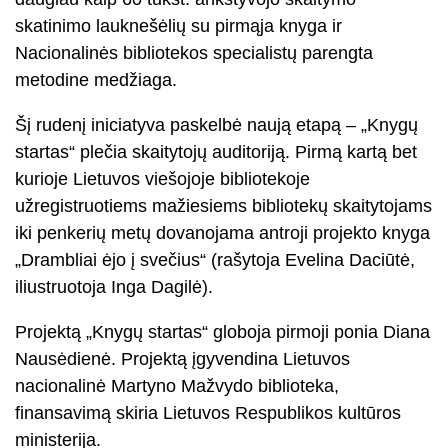
skatinimo lauknešėlių su pirmąja knyga ir
Nacionalinės bibliotekos specialistų parengta
metodine medžiaga.
Šį rudenį iniciatyva paskelbė naują etapą – „Knygų
startas“ plečia skaitytojų auditoriją. Pirmą kartą bet
kurioje Lietuvos viešojoje bibliotekoje
užregistruotiems mažiesiems bibliotekų skaitytojams
iki penkerių metų dovanojama antroji projekto knyga
„Drambliai ėjo į svečius“ (rašytoja Evelina Daciūtė,
iliustruotoja Inga Dagilė).
Projektą „Knygų startas“ globoja pirmoji ponia Diana
Nausėdienė. Projektą įgyvendina Lietuvos
nacionalinė Martyno Mažvydo biblioteka,
finansavimą skiria Lietuvos Respublikos kultūros
ministerija.