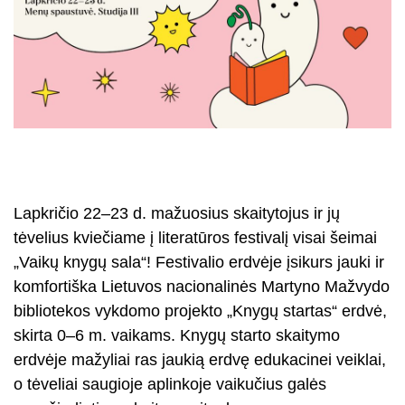
Lapkričio 22–23 d. mažuosius skaitytojus ir jų
tėvelius kviečiame į literatūros festivalį visai šeimai
„Vaikų knygų sala“! Festivalio erdvėje įsikurs jauki ir
komfortiška Lietuvos nacionalinės Martyno Mažvydo
bibliotekos vykdomo projekto „Knygų startas“ erdvė,
skirta 0–6 m. vaikams. Knygų starto skaitymo
erdvėje mažyliai ras jaukią erdvę edukacinei veiklai,
o tėveliai saugioje aplinkoje vaikučius galės