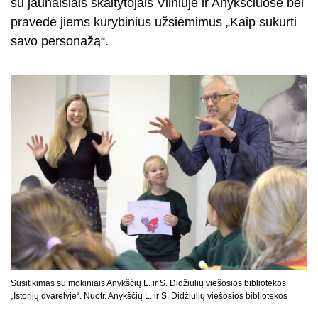
su jaunaisiais skaitytojais Vilniuje ir Anykščiuose bei
pravedė jiems kūrybinius užsiėmimus „Kaip sukurti
savo personažą“.
Susitikimas su mokiniais Anykščių L. ir S. Didžiulių viešosios bibliotekos
„Istorijų dvarelyje“. Nuotr. Anykščių L. ir S. Didžiulių viešosios bibliotekos