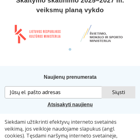
Skaitymo skatinimo 2025–2027 m.
veiksmų planą vykdo
Naujienų prenumerata
Atsisakyti naujienų
Siekdami užtikrinti efektyvų interneto svetainės
Sprendimas:
„Idamas“
. Naudojama
„Smart Web“
sistema.
veikimą, jos veikloje naudojame slapukus (angl.
cookies). Tęsdami naršymą interneto svetainėje,
© 2007–2026 Lietuvos nacionalinė Martyno Mažvydo