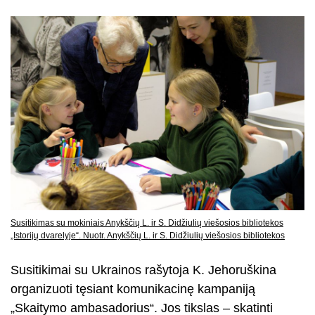
Susitikimas su mokiniais Anykščių L. ir S. Didžiulių viešosios bibliotekos
„Istorijų dvarelyje“. Nuotr. Anykščių L. ir S. Didžiulių viešosios bibliotekos
Susitikimai su Ukrainos rašytoja K. Jehoruškina
organizuoti tęsiant komunikacinę kampaniją
„Skaitymo ambasadorius“. Jos tikslas – skatinti