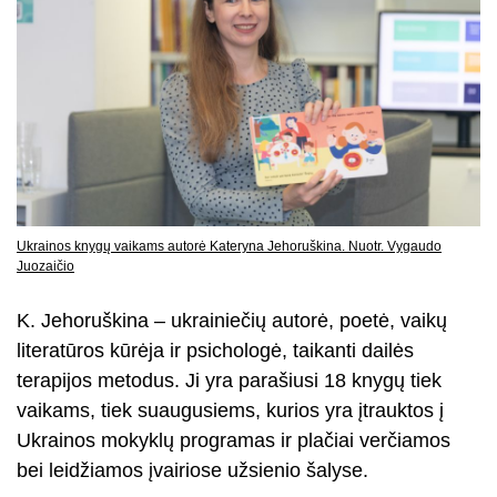
Ukrainos knygų vaikams autorė Kateryna Jehoruškina. Nuotr. Vygaudo
Juozaičio
K. Jehoruškina – ukrainiečių autorė, poetė, vaikų
literatūros kūrėja ir psichologė, taikanti dailės
terapijos metodus. Ji yra parašiusi 18 knygų tiek
vaikams, tiek suaugusiems, kurios yra įtrauktos į
Ukrainos mokyklų programas ir plačiai verčiamos
bei leidžiamos įvairiose užsienio šalyse.