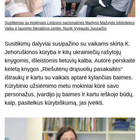
Susitikimas su mokiniais Lietuvos nacionalinės Martyno Mažvydo bibliotekos
Vaikų ir jaunimo literatūros centre. Nuotr. Vygaudo Juozaičio
Susitikimų dalyviai susipažino su vaikams skirta K.
Jehoruškinos kūryba ir kitų ukrainiečių rašytojų
knygomis, išleistomis lietuvių kalba. Autorė perskaitė
keletą knygos „Riešutėnų drąsuolių pasakaitės“
ištraukų ir kartu su vaikais aptarė kylančias baimes.
Kūrybinio užsiėmimo metu mokiniai kūrė savo
personažus, įvardijo jų baimes ir kartu ieškojo būdų,
kaip, pasitelkus kūrybiškumą, jas įveikti.