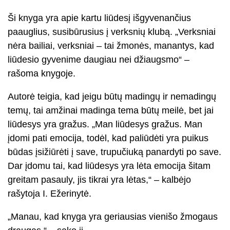
Ši knyga yra apie kartu liūdesį išgyvenančius
paauglius, susibūrusius į verksnių klubą. „Verksniai
nėra bailiai, verksniai – tai žmonės, manantys, kad
liūdesio gyvenime daugiau nei džiaugsmo“ –
rašoma knygoje.
Autorė teigia, kad jeigu būtų madingų ir nemadingų
temų, tai amžinai madinga tema būtų meilė, bet jai
liūdesys yra gražus. „Man liūdesys gražus. Man
įdomi pati emocija, todėl, kad paliūdėti yra puikus
būdas įsižiūrėti į save, trupučiuką panardyti po save.
Dar įdomu tai, kad liūdesys yra lėta emocija šitam
greitam pasauly, jis tikrai yra lėtas,“ – kalbėjo
rašytoja I. Ežerinytė.
„Manau, kad knyga yra geriausias vienišo žmogaus