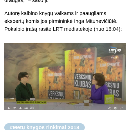
draugas,“ – sako ji.
Autorę kalbino knygų vaikams ir paaugliams
ekspertų komisijos pirmininkė Inga Mitunevičiūtė.
Pokalbio įrašą rasite LRT mediatekoje (nuo 16:04):
#Metų knygos rinkimai 2018