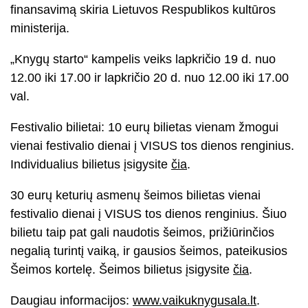
finansavimą skiria Lietuvos Respublikos kultūros
ministerija.
„Knygų starto“ kampelis veiks lapkričio 19 d.
nuo
12.00 iki 17.00 ir lapkričio 20 d. nuo 12.00 iki 17.00
val.
Festivalio bilietai: 10 eurų bilietas vienam žmogui
vienai festivalio dienai į VISUS tos dienos renginius.
Individualius bilietus įsigysite
čia
.
30 eurų keturių asmenų šeimos bilietas vienai
festivalio dienai į VISUS tos dienos renginius. Šiuo
bilietu taip pat gali naudotis šeimos, prižiūrinčios
negalią turintį vaiką, ir gausios šeimos, pateikusios
Šeimos kortelę. Šeimos bilietus įsigysite
čia
.
Daugiau informacijos:
www.vaikuknygusala.lt
.