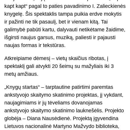
kapt kapt“ pagal to paties pavadinimo I. Zalieckienės
knygelę. Šis spektaklis tampa puikia erdve mokytis
ir pažinti ne tik pasaulį, bet ir vienam kitą. Tai
galimybė pabūti kartu, dalyvauti netikėtame žaidime,
išgirsti naujus garsus, muziką, paliesti ir pajausti
naujas formas ir tekstūras.
Atkreipiame dėmesį – vietų skaičius ribotas, į
spektaklį gali atvykti 20 šeimų su mažyliais iki 3
metų amžiaus.
„Knygų startas“ – tarptautine patirtimi paremtas
ankstyvojo skaitymo skatinimo projektas, jį vykdant,
naujagimiams ir jų tėveliams dovanojamas
ankstyvojo skaitymo skatinimo lauknešėlis. Projekto
globėja – Diana Nausėdienė. Projektą įgyvendina
Lietuvos nacionalinė Martyno Mažvydo biblioteka,