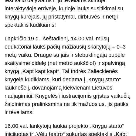
festivalio dalyviams ir jų tėveliams skirtoje
interaktyvioje erdvėje, kurioje lauks susitikimai su
knygų kūrėjais, jų pristatymai, dirbtuvės ir netgi
spektaklis kūdikiams!
Lapkričio 19 d., šeštadienį, 14.00 val. mūsų
edukatoriai lauks pačių mažiausių skaitytojų – 0–3
metų vaikų. Drauge su jais ir stebuklingąja pupele
skaitysime didelę (net metro aukščio!) ir spalvingą
knygą „Kapt kapt kapt“. Tai Indrės Zalieckienės
knygelė kūdikiams, kuri dedama į „Knygų starto“
lauknešėlį, dovanojamą kiekvienam Lietuvos
naujagimiui. Knygelės iliustracijomis grįstas vaikučių
žaidinimas pralinksmins ne tik mažuosius, jis patiks
ir tėveliams.
16.00 val. lankytojų laukia projekto „Knygų starto“
inicijuotas ir „Vėjų teatro“ sukurtas spektaklis „Kapt