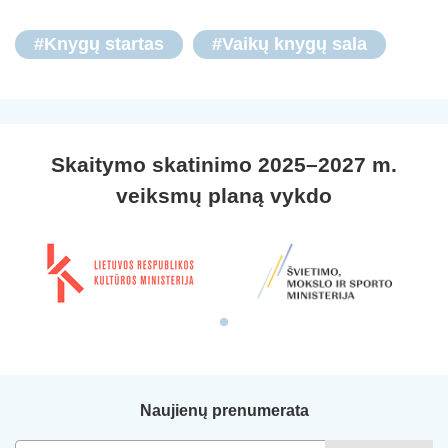
#Knygų startas
#Vaikų knygų sala
Skaitymo skatinimo 2025–2027 m.
veiksmų planą vykdo
Naujienų prenumerata