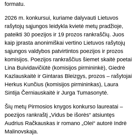
formatu.
2026 m. konkursui, kuriame dalyvauti Lietuvos
rašytojų sąjungos leidykla kvietė metų pradžioje,
pateikti 30 poezijos ir 19 prozos rankraščių. Juos
kaip įprasta anonimiškai vertino Lietuvos rašytojų
sąjungos valdybos patvirtintos poezijos ir prozos
komisijos. Poezijos rankraščius šiemet skaitė poetai
Lina Buividavičiūtė (komisijos pirmininkė), Giedrė
Kazlauskaitė ir Gintaras Bleizgys, prozos – rašytojai
Herkus Kunčius (komisijos pirmininkas), Laura
Sintija Černiauskaitė ir Jurga Tumasonytė.
Šių metų Pirmosios knygos konkurso laureatai –
poezijos rankraštį „Vidus be išorės“ atsiuntęs
Audrius Račkauskas ir romano „Olei“ autorė Indrė
Malinovskaja.