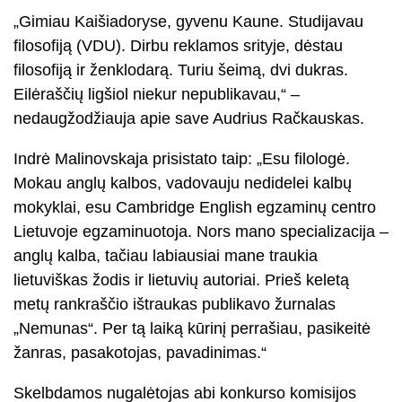
„Gimiau Kaišiadoryse, gyvenu Kaune. Studijavau
filosofiją (VDU). Dirbu reklamos srityje, dėstau
filosofiją ir ženklodarą. Turiu šeimą, dvi dukras.
Eilėraščių ligšiol niekur nepublikavau,“ –
nedaugžodžiauja apie save Audrius Račkauskas.
Indrė Malinovskaja prisistato taip: „Esu filologė.
Mokau anglų kalbos, vadovauju nedidelei kalbų
mokyklai, esu Cambridge English egzaminų centro
Lietuvoje egzaminuotoja. Nors mano specializacija –
anglų kalba, tačiau labiausiai mane traukia
lietuviškas žodis ir lietuvių autoriai. Prieš keletą
metų rankraščio ištraukas publikavo žurnalas
„Nemunas“. Per tą laiką kūrinį perrašiau, pasikeitė
žanras, pasakotojas, pavadinimas.“
Skelbdamos nugalėtojas abi konkurso komisijos