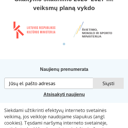
veiksmų planą vykdo
Naujienų prenumerata
Atsisakyti naujienų
Siekdami užtikrinti efektyvų interneto svetainės
Sprendimas:
„Idamas“
. Naudojama
„Smart Web“
sistema.
veikimą, jos veikloje naudojame slapukus (angl.
cookies). Tęsdami naršymą interneto svetainėje,
© 2007–2026 Lietuvos nacionalinė Martyno Mažvydo