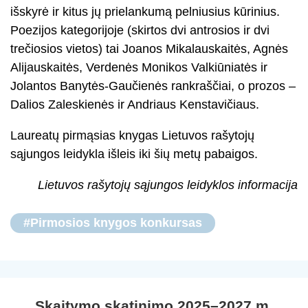
išskyrė ir kitus jų prielankumą pelniusius kūrinius.
Poezijos kategorijoje (skirtos dvi antrosios ir dvi
trečiosios vietos) tai Joanos Mikalauskaitės, Agnės
Alijauskaitės, Verdenės Monikos Valkiūniatės ir
Jolantos Banytės-Gaučienės rankraščiai, o prozos –
Dalios Zaleskienės ir Andriaus Kenstavičiaus.
Laureatų pirmąsias knygas Lietuvos rašytojų
sąjungos leidykla išleis iki šių metų pabaigos.
Lietuvos rašytojų sąjungos leidyklos informacija
#Pirmosios knygos konkursas
Skaitymo skatinimo 2025–2027 m.