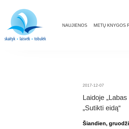
NAUJIENOS
METŲ KNYGOS R
2017-12-07
Laidoje „Labas 
„Sutikti eidą“
Šiandien, gruodžio