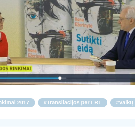
nkimai 2017
#Transliacijos per LRT
#Vaikų 