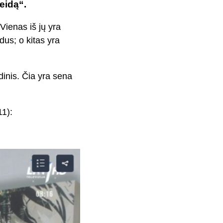
eidą“.
Vienas iš jų yra
dus; o kitas yra
dinis. Čia yra sena
11):