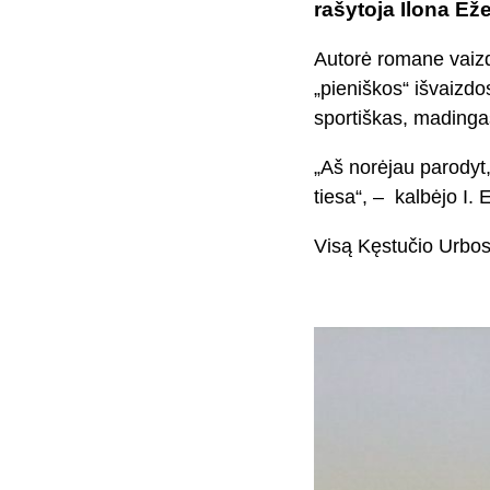
rašytoja Ilona Ež
Autorė romane vaizdu
„pieniškos“ išvaizdo
sportiškas, madinga
„Aš norėjau parodyt,
tiesa“, – kalbėjo I. 
Visą Kęstučio Urbos 