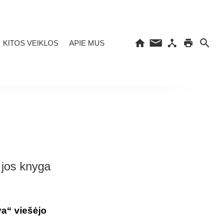
KITOS VEIKLOS
APIE MUS
r jos knyga
va“ viešėjo