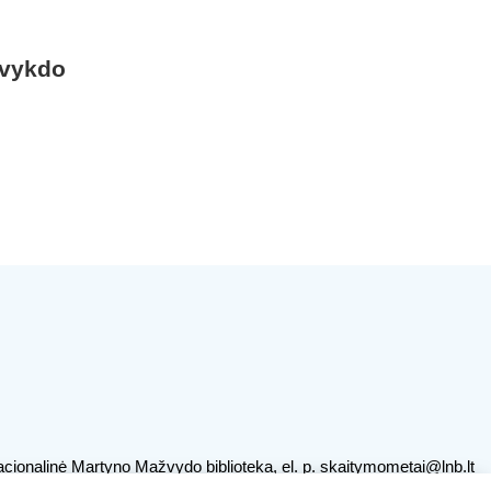
 vykdo
cionalinė Martyno Mažvydo biblioteka, el. p.
skaitymometai@lnb.lt
ojamų duomenų naudojimas