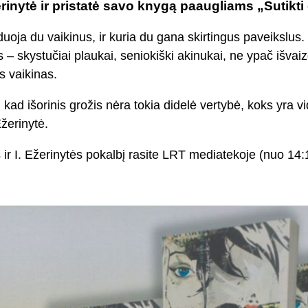
erinytė ir pristatė savo knygą paaugliams „Sutikti 
oja du vaikinus, ir kuria du gana skirtingus paveikslus. 
s – skystučiai plaukai, seniokiški akinukai, ne ypač išvaiz
s vaikinas.
 kad išorinis grožis nėra tokia didelė vertybė, koks yra vi
Ežerinytė.
ir I. Ežerinytės pokalbį rasite LRT mediatekoje (nuo 14: