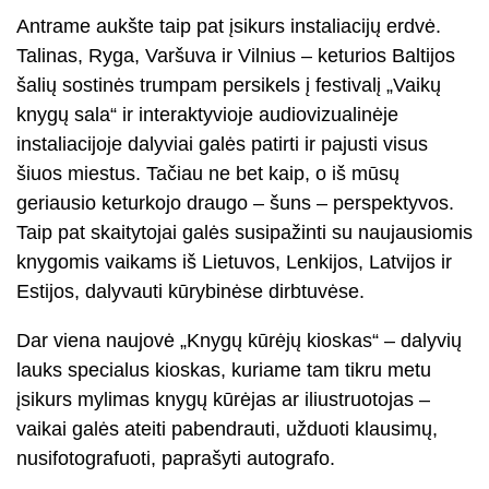
Antrame aukšte taip pat įsikurs instaliacijų erdvė.
Talinas, Ryga, Varšuva ir Vilnius – keturios Baltijos
šalių sostinės trumpam persikels į festivalį „Vaikų
knygų sala“ ir interaktyvioje audiovizualinėje
instaliacijoje dalyviai galės patirti ir pajusti visus
šiuos miestus. Tačiau ne bet kaip, o iš mūsų
geriausio keturkojo draugo – šuns – perspektyvos.
Taip pat skaitytojai galės susipažinti su naujausiomis
knygomis vaikams iš Lietuvos, Lenkijos, Latvijos ir
Estijos, dalyvauti kūrybinėse dirbtuvėse.
Dar viena naujovė „Knygų kūrėjų kioskas“ – dalyvių
lauks specialus kioskas, kuriame tam tikru metu
įsikurs mylimas knygų kūrėjas ar iliustruotojas –
vaikai galės ateiti pabendrauti, užduoti klausimų,
nusifotografuoti, paprašyti autografo.