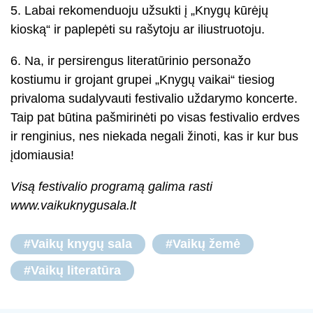
5. Labai rekomenduoju užsukti į „Knygų kūrėjų
kioską“ ir paplepėti su rašytoju ar iliustruotoju.
6. Na, ir persirengus literatūrinio personažo
kostiumu ir grojant grupei „Knygų vaikai“ tiesiog
privaloma sudalyvauti festivalio uždarymo koncerte.
Taip pat būtina pašmirinėti po visas festivalio erdves
ir renginius, nes niekada negali žinoti, kas ir kur bus
įdomiausia!
Visą festivalio programą galima rasti
www.vaikuknygusala.lt
#Vaikų knygų sala
#Vaikų žemė
#Vaikų literatūra