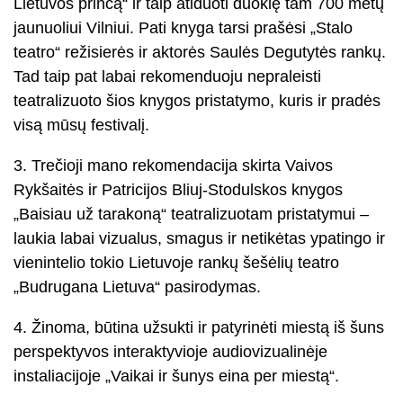
Lietuvos princą“ ir taip atiduoti duoklę tam 700 metų
jaunuoliui Vilniui. Pati knyga tarsi prašėsi „Stalo
teatro“ režisierės ir aktorės Saulės Degutytės rankų.
Tad taip pat labai rekomenduoju nepraleisti
teatralizuoto šios knygos pristatymo, kuris ir pradės
visą mūsų festivalį.
3. Trečioji mano rekomendacija skirta Vaivos
Rykšaitės ir Patricijos Bliuj-Stodulskos knygos
„Baisiau už tarakoną“ teatralizuotam pristatymui –
laukia labai vizualus, smagus ir netikėtas ypatingo ir
vienintelio tokio Lietuvoje rankų šešėlių teatro
„Budrugana Lietuva“ pasirodymas.
4. Žinoma, būtina užsukti ir patyrinėti miestą iš šuns
perspektyvos interaktyvioje audiovizualinėje
instaliacijoje „Vaikai ir šunys eina per miestą“.