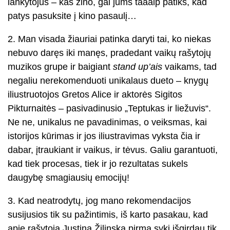
lankytojus – kas žino, gal jums taaaip patiks, kad
patys pasuksite į kino pasaulį…
2. Man visada žiauriai patinka daryti tai, ko niekas
nebuvo daręs iki manęs, pradedant vaikų rašytojų
muzikos grupe ir baigiant
stand up’ais
vaikams, tad
negaliu nerekomenduoti unikalaus dueto – knygų
iliustruotojos Gretos Alice ir aktorės Sigitos
Pikturnaitės – pasivadinusio „Teptukas ir liežuvis“.
Ne ne, unikalus ne pavadinimas, o veiksmas, kai
istorijos kūrimas ir jos iliustravimas vyksta čia ir
dabar, įtraukiant ir vaikus, ir tėvus. Galiu garantuoti,
kad tiek procesas, tiek ir jo rezultatas sukels
daugybę smagiausių emocijų!
3. Kad neatrodytų, jog mano rekomendacijos
susijusios tik su pažintimis, iš karto pasakau, kad
apie rašytoją Justiną Žilinską pirmą sykį išgirdau tik