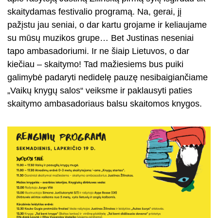
skaitydamas festivalio programą. Na, gerai, jį
pažįstu jau seniai, o dar kartu grojame ir keliaujame
su mūsų muzikos grupe… Bet Justinas neseniai
tapo ambasadoriumi. Ir ne šiaip Lietuvos, o dar
kiečiau – skaitymo! Tad mažiesiems bus puiki
galimybė padaryti nedidelę pauzę nesibaigiančiame
„Vaikų knygų salos“ veiksme ir paklausyti paties
skaitymo ambasadoriaus balsu skaitomos knygos.