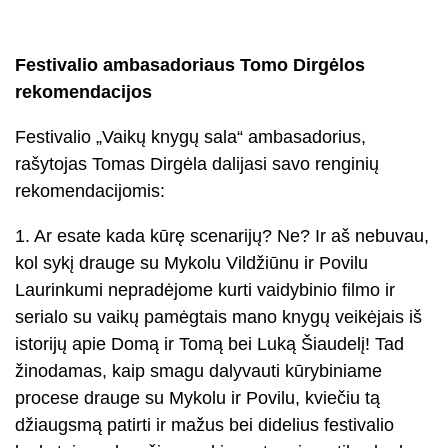
Festivalio ambasadoriaus Tomo Dirgėlos
rekomendacijos
Festivalio „Vaikų knygų sala“ ambasadorius,
rašytojas Tomas Dirgėla dalijasi savo renginių
rekomendacijomis:
1. Ar esate kada kūrę scenarijų? Ne? Ir aš nebuvau,
kol sykį drauge su Mykolu Vildžiūnu ir Povilu
Laurinkumi nepradėjome kurti vaidybinio filmo ir
serialo su vaikų pamėgtais mano knygų veikėjais iš
istorijų apie Domą ir Tomą bei Luką Šiaudelį! Tad
žinodamas, kaip smagu dalyvauti kūrybiniame
procese drauge su Mykolu ir Povilu, kviečiu tą
džiaugsmą patirti ir mažus bei didelius festivalio