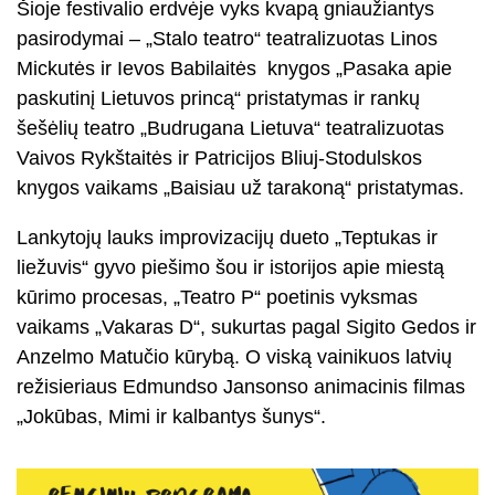
Šioje festivalio erdvėje vyks kvapą gniaužiantys
pasirodymai – „Stalo teatro“ teatralizuotas Linos
Mickutės ir Ievos Babilaitės knygos „Pasaka apie
paskutinį Lietuvos princą“ pristatymas ir rankų
šešėlių teatro „Budrugana Lietuva“ teatralizuotas
Vaivos Rykštaitės ir Patricijos Bliuj-Stodulskos
knygos vaikams „Baisiau už tarakoną“ pristatymas.
Lankytojų lauks improvizacijų dueto „Teptukas ir
liežuvis“ gyvo piešimo šou ir istorijos apie miestą
kūrimo procesas, „Teatro P“ poetinis vyksmas
vaikams „Vakaras D“, sukurtas pagal Sigito Gedos ir
Anzelmo Matučio kūrybą. O viską vainikuos latvių
režisieriaus Edmundso Jansonso animacinis filmas
„Jokūbas, Mimi ir kalbantys šunys“.