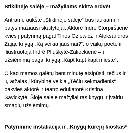
Stiklinėje salėje – mažyliams skirta erdvė!
Antrame aukšte „Stiklinėje salėje“ bus laukiami ir
patys mažiausi skaitytojai. Aktorė Indrė Storpirštienė
kvies į patyrimą pagal Tinos Oziewicz ir Aleksandros
Zając knygą „Ką veikia jausmai?“, o vaikų poetė ir
iliustruotoja Indrė Pliuškytė-Zalieckienė – į
užsiėmimą pagal knygą „Kapt kapt kapt mieste“.
O kad mamos galėtų bent minutę atsipūsti, tėčius ir
jų atžalas į kūrybinę veiklą „Tėčių sekmadienis“
pakvies aktorė ir teatro edukatorė Kristina
Savickytė. Šioje salėje mažyliai ras knygų ir įvairių
smagių užsiėmimų.
Patyriminė instaliacija ir „Knygų kūrėjų kioskas“