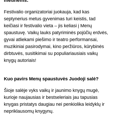
metinėms.
Festivalio organizatoriai juokauja, kad kas
septynerius metus gyvenimas turi keistis, tad
keičiasi ir festivalio vieta – jis keliasi į Menų
spaustuvę. Vaikų lauks patyriminės pojūčių erdvės,
gyvai atliekami piešimo ir teatro performansai,
muzikiniai pasirodymai, kino peržiūros, kūrybinės
dirbtuvės, susitikimai su populiariausiais vaikų
knygų autoriais!
Kuo pavirs Menų spaustuvės Juodoji salė?
Šioje salėje vyks vaikų ir jaunimo knygų mugė,
kurioje naujausias ir bestseleriais jau tapusias
knygas pristatys daugiau nei penkiolika leidyklų ir
nepriklausomų knygynų.