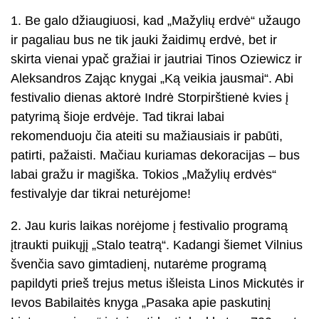
1. Be galo džiaugiuosi, kad „Mažylių erdvė“ užaugo
ir pagaliau bus ne tik jauki žaidimų erdvė, bet ir
skirta vienai ypač gražiai ir jautriai Tinos Oziewicz ir
Aleksandros Zając knygai „Ką veikia jausmai“. Abi
festivalio dienas aktorė Indrė Storpirštienė kvies į
patyrimą šioje erdvėje. Tad tikrai labai
rekomenduoju čia ateiti su mažiausiais ir pabūti,
patirti, pažaisti. Mačiau kuriamas dekoracijas – bus
labai gražu ir magiška. Tokios „Mažylių erdvės“
festivalyje dar tikrai neturėjome!
2. Jau kuris laikas norėjome į festivalio programą
įtraukti puikųjį „Stalo teatrą“. Kadangi šiemet Vilnius
švenčia savo gimtadienį, nutarėme programą
papildyti prieš trejus metus išleista Linos Mickutės ir
Ievos Babilaitės knyga „Pasaka apie paskutinį