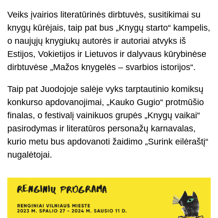
Veiks įvairios literatūrinės dirbtuvės, susitikimai su
knygų kūrėjais, taip pat bus „Knygų starto“ kampelis,
o naujųjų knygiukų autorės ir autoriai atvyks iš
Estijos, Vokietijos ir Lietuvos ir dalyvaus kūrybinėse
dirbtuvėse „Mažos knygelės – svarbios istorijos“.
Taip pat Juodojoje salėje vyks tarptautinio komiksų
konkurso apdovanojimai, „Kauko Gugio“ protmūšio
finalas, o festivalį vainikuos grupės „Knygų vaikai“
pasirodymas ir literatūros personažų karnavalas,
kurio metu bus apdovanoti žaidimo „Surink eilėraštį“
nugalėtojai.