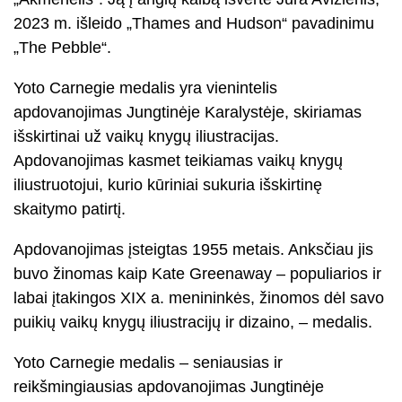
2023 m. išleido „Thames and Hudson“ pavadinimu
„The Pebble“.
Yoto Carnegie medalis yra vienintelis
apdovanojimas Jungtinėje Karalystėje, skiriamas
išskirtinai už vaikų knygų iliustracijas.
Apdovanojimas kasmet teikiamas vaikų knygų
iliustruotojui, kurio kūriniai sukuria išskirtinę
skaitymo patirtį.
Apdovanojimas įsteigtas 1955 metais. Anksčiau jis
buvo žinomas kaip Kate Greenaway – populiarios ir
labai įtakingos XIX a. menininkės, žinomos dėl savo
puikių vaikų knygų iliustracijų ir dizaino, – medalis.
Yoto Carnegie medalis – seniausias ir
reikšmingiausias apdovanojimas Jungtinėje