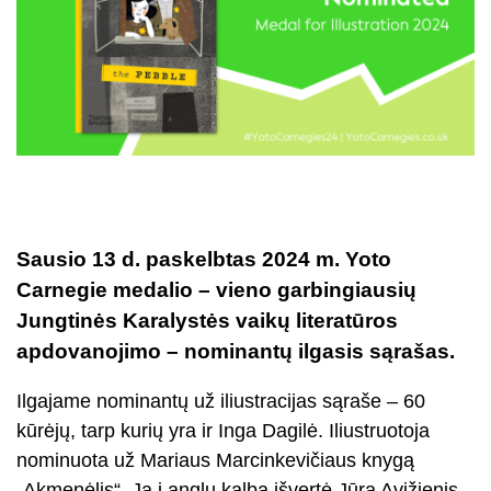
Sausio 13 d. paskelbtas 2024 m. Yoto
Carnegie medalio – vieno garbingiausių
Jungtinės Karalystės vaikų literatūros
apdovanojimo – nominantų ilgasis sąrašas.
Ilgajame nominantų už iliustracijas sąraše – 60
kūrėjų, tarp kurių yra ir Inga Dagilė. Iliustruotoja
nominuota už Mariaus Marcinkevičiaus knygą
„Akmenėlis“. Ją į anglų kalbą išvertė Jūra Avižienis,