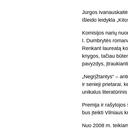
Jurgos Ivanauskaitės
išleido leidykla „Kit
Komisijos narių nuom
I. Dumbrytės romana
Renkant laureatą ko
knygos, tačiau būten
pavyzdys, įtraukianti
„Negrįžtantys“ – ant
ir senieji prietarai,
unikalus literatūrinis
Premija ir rašytojo
bus įteikti Vilniaus
Nuo 2008 m. teikiam