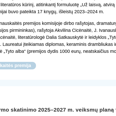
literatūros kūrinį, atitinkantį formuluotę „Už laisvą, atvirą
ijai buvo pateikta 17 knygų, išleistų 2023–2024 m.
nauskaitės premijos komisijoje dirbo rašytojas, dramat
ijos pirmininkas), rašytoja Akvilina Cicėnaitė, J. Ivanau
ėnaitė, literatūrologė Dalia Satkauskytė ir leidyklos „Ty
. Laureatui įteikiamas diplomas, keraminis drambliukas ir
ė „Tyto alba“ (premijos dydis 1000 eurų, neatskaičius mo
kaitės premija
ymo skatinimo 2025–2027 m. veiksmų planą