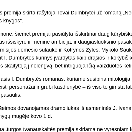
 premija skirta rašytojai Ievai Dumbrytei už romaną „Neg
os knygos“.
one, šiemet premijai pasiūlyta išskirtinai daug kūrybišk
s išsiskyrė ir menine ambicija, ir daugiasluoksnio pasa
misijos dėmesio sulaukė ir Kotrynos Zylės, Mykolo Sauk
t I. Dumbrytės kūrinys įvardytas kaip drąsios ir kokybiško
s skaitytoją į nelengvą, bet intriguojančią vaizduotės kel
rasis I. Dumbrytės romanas, kuriame susipina mitologija ir
 keisti personažai ir grubi kasdienybė – iš viso to gimsta lab
 pasaulis.
s šeimos dovanojamas drambliukas iš asmeninės J. Ivanau
 knygų mugėje kovo 1 d.
a Jurgos Ivanauskaitės premija skiriama ne vyresniam k