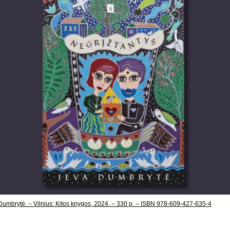
 Dumbrytė. – Vilnius: Kitos knygos, 2024. – 330 p. – ISBN 978-609-427-635-4