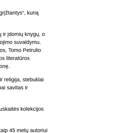
rįžtantys“, kurią
ų ir įdomių knygų, o
kojimo suvaldymu.
os, Tomo Petrulio
s literatūros
ionę.
 religija, stebuklai
ai savitas ir
skaitės kolekcijos
aip 45 metų autoriui