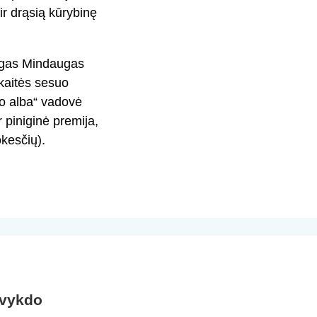
 ir drąsią kūrybinę
urgas Mindaugas
skaitės sesuo
to alba“ vadovė
 piniginė premija,
kesčių).
 vykdo