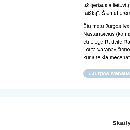
už geriausią lietuvių 
raišką“. Šiemet prem
Šių metų Jurgos Iva
Nastaravičius (komis
etnologė Radvilė Rac
Lolita Varanavičienė
kurią teikia mecenat
#Jurgos Ivanaus
Skait