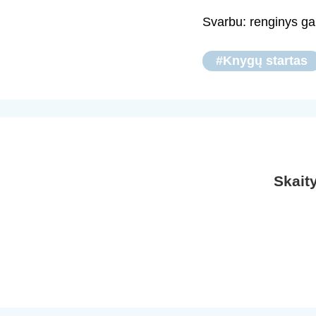
Svarbu: renginys gal
#Knygų startas
Skait