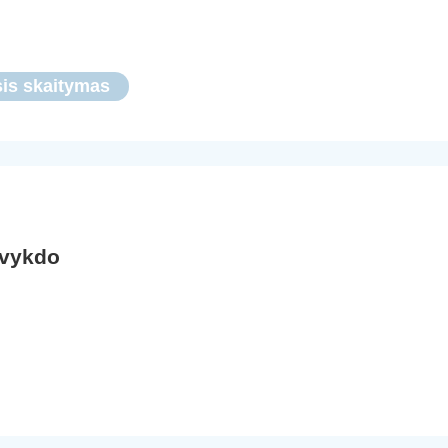
is skaitymas
 vykdo