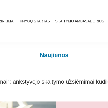
INKIMAI
KNYGŲ STARTAS
SKAITYMO AMBASADORIUS
Naujienos
ymai“: ankstyvojo skaitymo užsiėmimai kūd