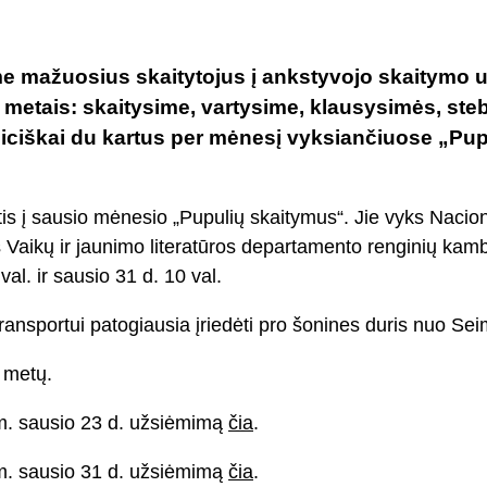
me mažuosius skaitytojus į ankstyvojo skaitymo
s metais: skaitysime, vartysime, klausysimės, ste
iciškai du kartus per mėnesį vyksiančiuose „Pup
tis į sausio mėnesio „Pupulių skaitymus“. Jie vyks Nacio
 Vaikų ir jaunimo literatūros departamento renginių kamb
val. ir sausio 31 d. 10 val.
 transportui patogiausia įriedėti pro šonines duris nuo Se
 metų.
 m. sausio 23 d. užsiėmimą
čia
.
 m. sausio 31 d. užsiėmimą
čia
.