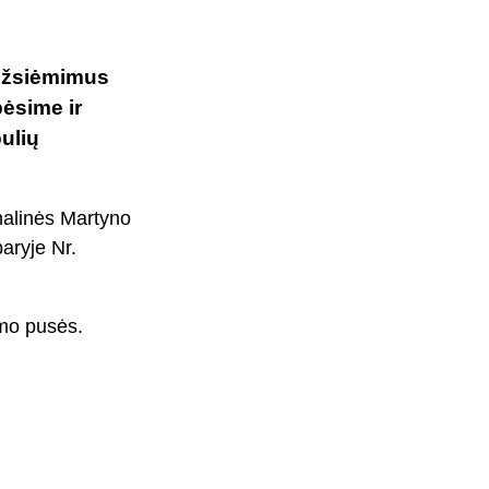
 užsiėmimus
bėsime ir
ulių
nalinės Martyno
aryje Nr.
imo pusės.