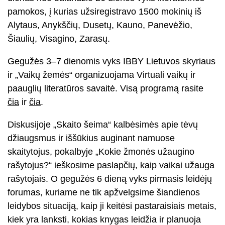
pamokos, į kurias užsiregistravo 1500 mokinių iš
Alytaus, Anykščių, Dusetų, Kauno, Panevėžio,
Šiaulių, Visagino, Zarasų.
Gegužės 3–7 dienomis vyks IBBY Lietuvos skyriaus
ir „Vaikų žemės“ organizuojama Virtuali vaikų ir
paauglių literatūros savaitė. Visą programą rasite
čia
ir
čia
.
Diskusijoje „Skaito šeima“ kalbėsimės apie tėvų
džiaugsmus ir iššūkius auginant namuose
skaitytojus, pokalbyje „Kokie žmonės užaugino
rašytojus?“ ieškosime paslapčių, kaip vaikai užauga
rašytojais. O gegužės 6 dieną vyks pirmasis leidėjų
forumas, kuriame ne tik apžvelgsime šiandienos
leidybos situaciją, kaip ji keitėsi pastaraisiais metais,
kiek yra lanksti, kokias knygas leidžia ir planuoja