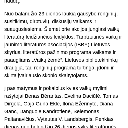
naudą.
Nuo balandžio 23 dienos laukia gausybė renginių,
susitikimų, dirbtuvių, diskusijų vaikams ir
suaugusiesiems. Šiemet prie akcijos jungiasi vaikų
literatūrą leidžiančios leidyklos, Tarptautinės vaikų ir
jaunimo literatūros asociacijos (IBBY) Lietuvos
skyrius, literatūros pažinimo programa vaikams ir
paaugliams „Vaikų žemė“, Lietuvos bibliotekininkų
draugija, tad renginių programa turtinga, įdomi ir
skirta įvairiausio skonio skaitytojams.
Į pasimatymus ir pokalbius kvies vaikų mylimi
rašytojai Benas Bėrantas, Evelina Daciūtė, Tomas
Dirgėla, Gaja Guna Eklė, Ilona Ežerinytė, Diana
Ganc, Danguolė Kandrotienė, Selemonas
Paltanavičius, Vytautas V. Landsbergis. Penkias
dienas nuo balandžio 26 dienos vyks literatūrinės