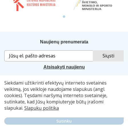
Naujienų prenumerata
Atsisakyti naujienų
Siekdami užtikrinti efektyvų interneto svetainės
Sprendimas:
„Idamas“
. Naudojama
„Smart Web“
sistema.
veikimą, jos veikloje naudojame slapukus (angl.
cookies). Tęsdami naršymą interneto svetainėje,
© 2007–2026 Lietuvos nacionalinė Martyno Mažvydo
sutinkate, kad Jūsų kompiuteryje būtų įrašomi
biblioteka, el. p.
skaitymometai@lnb.lt
slapukai.
Slapukų politika
Autorių teisės. Publikuojamų duomenų naudojimas
Sutinku