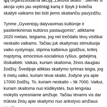
ąją organizuodama akciją „Lietuva skaito“. Šiemet ši
akcija vyks jau septintąjį kartą ir šįsyk ji kviečia
skaityti vaikams bei būti jiems skaitančiu pavyzdžiu.
Tyrime „Gyventojų dalyvavimas kultūroje ir
pasitenkinimas kultūros paslaugomis“, atliktame
2020 metais, teigiama, jog net trečdalis tėvų visiškai
neskaito vaikams. Tačiau juk skaitymas stimuliuoja
vaiko vystymąsi, stiprina kalbinius įgūdžius, kritinį
mąstymą, emocinius-socialinius ryšius, gebėjimą
išsikalbėti. Vaikas, kuriam skaitoma, žinos daugiau
žodžių: Švedijoje atliktas skaitymo tyrimas teigia, jog
6 metų vaiko, kuriam tėvai skaito, žodyne yra apie
17000 žodžių. To, kuriam neskaito – tik 7000. Vaikui,
kuriam skaitoma nuo kūdikystės, bus lengviau
mokytis vyresniame amžiuje. Tačiau tėvams vis dar
trūksta žinių apie skaitymo nuo ankstyvo amžiaus