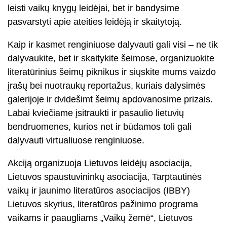
leisti vaikų knygų leidėjai, bet ir bandysime
pasvarstyti apie ateities leidėją ir skaitytoją.
Kaip ir kasmet renginiuose dalyvauti gali visi – ne tik
dalyvaukite, bet ir skaitykite šeimose, organizuokite
literatūrinius šeimų piknikus ir siųskite mums vaizdo
įrašų bei nuotraukų reportažus, kuriais dalysimės
galerijoje ir dvidešimt šeimų apdovanosime prizais.
Labai kviečiame įsitraukti ir pasaulio lietuvių
bendruomenes, kurios net ir būdamos toli gali
dalyvauti virtualiuose renginiuose.
Akciją organizuoja Lietuvos leidėjų asociacija,
Lietuvos spaustuvininkų asociacija, Tarptautinės
vaikų ir jaunimo literatūros asociacijos (IBBY)
Lietuvos skyrius, literatūros pažinimo programa
vaikams ir paaugliams „Vaikų žemė“, Lietuvos