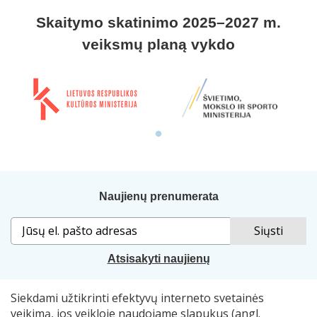
Skaitymo skatinimo 2025–2027 m.
veiksmų planą vykdo
Naujienų prenumerata
Atsisakyti naujienų
Siekdami užtikrinti efektyvų interneto svetainės
Sprendimas:
„Idamas“
. Naudojama
„Smart Web“
sistema.
veikimą, jos veikloje naudojame slapukus (angl.