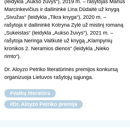
(leidykla „Aukso žuvys“), 2019 m. – rašytojas Marius
Marcinkevičius ir dailininkė Lina Dūdaitė už knygą
„Sivužas“ (leidykla „Tikra knyga“), 2020 m. –
rašytoja ir dailininkė Kotryna Zylė už mistinį romaną
„Sukeistas“ (leidykla „Aukso žuvys“), 2021 m. –
rašytoja Neringa Vaitkutė už knygą „Klampynių
kronikos 2. Neramios dienos“ (leidykla „Nieko
rimto“).
Dr. Aloyzo Petriko literatūrinės premijos konkursą
organizuoja Lietuvos rašytojų sąjunga.
#Vaikų literatūra
#Dr. Aloyzo Petriko premija