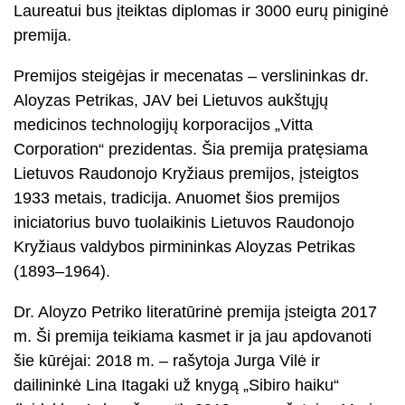
Laureatui bus įteiktas diplomas ir 3000 eurų piniginė
premija.
Premijos steigėjas ir mecenatas – verslininkas dr.
Aloyzas Petrikas, JAV bei Lietuvos aukštųjų
medicinos technologijų korporacijos „Vitta
Corporation“ prezidentas. Šia premija pratęsiama
Lietuvos Raudonojo Kryžiaus premijos, įsteigtos
1933 metais, tradicija. Anuomet šios premijos
iniciatorius buvo tuolaikinis Lietuvos Raudonojo
Kryžiaus valdybos pirmininkas Aloyzas Petrikas
(1893–1964).
Dr. Aloyzo Petriko literatūrinė premija įsteigta 2017
m. Ši premija teikiama kasmet ir ja jau apdovanoti
šie kūrėjai: 2018 m. – rašytoja Jurga Vilė ir
dailininkė Lina Itagaki už knygą „Sibiro haiku“