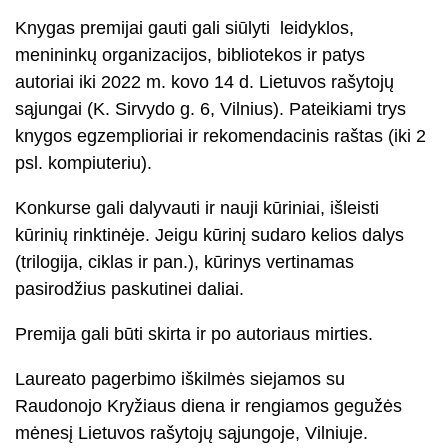
Knygas premijai gauti gali siūlyti leidyklos,
menininkų organizacijos, bibliotekos ir patys
autoriai
iki 2022 m. kovo 14 d.
Lietuvos rašytojų
sąjungai (K. Sirvydo g. 6, Vilnius). Pateikiami trys
knygos egzemplioriai ir rekomendacinis raštas (iki 2
psl. kompiuteriu).
Konkurse gali dalyvauti ir nauji kūriniai, išleisti
kūrinių rinktinėje. Jeigu kūrinį sudaro kelios dalys
(trilogija, ciklas ir pan.), kūrinys vertinamas
pasirodžius paskutinei daliai.
Premija gali būti skirta ir po autoriaus mirties.
Laureato pagerbimo iškilmės siejamos su
Raudonojo Kryžiaus diena ir rengiamos gegužės
mėnesį Lietuvos rašytojų sąjungoje, Vilniuje.