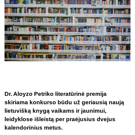
Dr. Aloyzo Petriko literatūrinė premija
skiriama konkurso būdu už geriausią naują
lietuvišką knygą vaikams ir jaunimui,
leidyklose išleistą per praėjusius dvejus
kalendorinius metus.