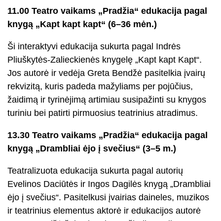
11.00 Teatro vaikams „Pradžia“ edukacija pagal
knygą „Kapt kapt kapt“ (6–36 mėn.)
Ši interaktyvi edukacija sukurta pagal Indrės
Pliuškytės-Zalieckienės knygelę „Kapt kapt Kapt“.
Jos autorė ir vedėja Greta Bendžė pasitelkia įvairų
rekvizitą, kuris padeda mažyliams per pojūčius,
žaidimą ir tyrinėjimą artimiau susipažinti su knygos
turiniu bei patirti pirmuosius teatrinius atradimus.
13.30 Teatro vaikams „Pradžia“ edukacija pagal
knygą „Drambliai ėjo į svečius“ (3–5 m.)
Teatralizuota edukacija sukurta pagal autorių
Evelinos Daciūtės ir Ingos Dagilės knygą „Drambliai
ėjo į svečius“. Pasitelkusi įvairias daineles, muzikos
ir teatrinius elementus aktorė ir edukacijos autorė