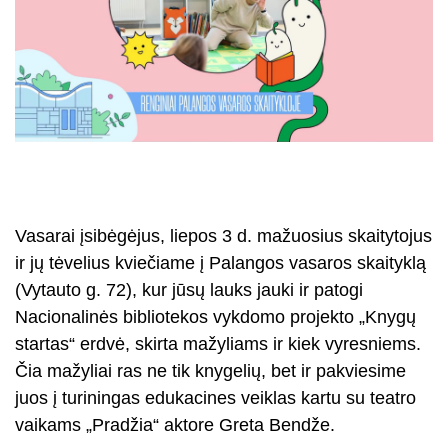
Vasarai įsibėgėjus, liepos 3 d. mažuosius skaitytojus
ir jų tėvelius kviečiame į Palangos vasaros skaityklą
(Vytauto g. 72), kur jūsų lauks jauki ir patogi
Nacionalinės bibliotekos vykdomo projekto „Knygų
startas“ erdvė, skirta mažyliams ir kiek vyresniems.
Čia mažyliai ras ne tik knygelių, bet ir pakviesime
juos į turiningas edukacines veiklas kartu su teatro
vaikams „Pradžia“ aktore Greta Bendže.