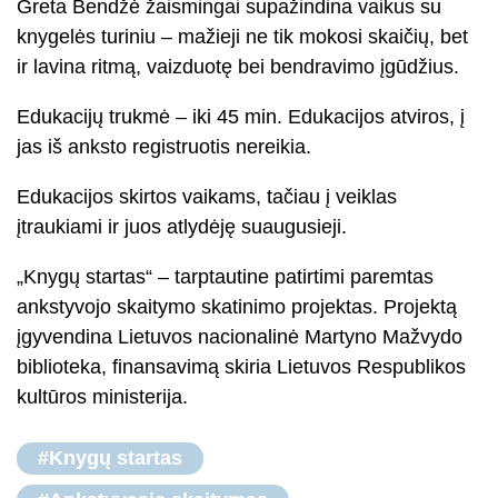
Greta Bendžė žaismingai supažindina vaikus su
knygelės turiniu – mažieji ne tik mokosi skaičių, bet
ir lavina ritmą, vaizduotę bei bendravimo įgūdžius.
Edukacijų trukmė – iki 45 min. Edukacijos atviros, į
jas iš anksto registruotis nereikia.
Edukacijos skirtos vaikams, tačiau į veiklas
įtraukiami ir juos atlydėję suaugusieji.
„Knygų startas“ – tarptautine patirtimi paremtas
ankstyvojo skaitymo skatinimo projektas. Projektą
įgyvendina Lietuvos nacionalinė Martyno Mažvydo
biblioteka, finansavimą skiria Lietuvos Respublikos
kultūros ministerija.
#Knygų startas