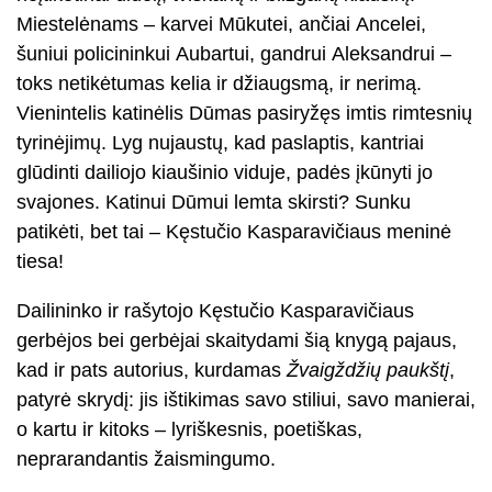
Miestelėnams – karvei Mūkutei, ančiai Ancelei,
šuniui policininkui Aubartui, gandrui Aleksandrui –
toks netikėtumas kelia ir džiaugsmą, ir nerimą.
Vienintelis katinėlis Dūmas pasiryžęs imtis rimtesnių
tyrinėjimų. Lyg nujaustų, kad paslaptis, kantriai
glūdinti dailiojo kiaušinio viduje, padės įkūnyti jo
svajones. Katinui Dūmui lemta skirsti? Sunku
patikėti, bet tai – Kęstučio Kasparavičiaus meninė
tiesa!
Dailininko ir rašytojo Kęstučio Kasparavičiaus
gerbėjos bei gerbėjai skaitydami šią knygą pajaus,
kad ir pats autorius, kurdamas
Žvaigždžių
paukštį
,
patyrė skrydį: jis ištikimas savo stiliui, savo manierai,
o kartu ir kitoks – lyriškesnis, poetiškas,
neprarandantis žaismingumo.