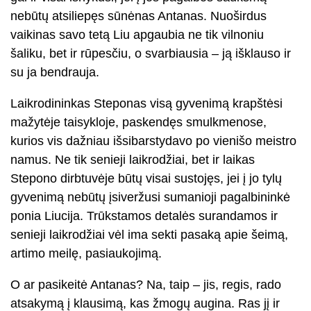
nebūtų atsiliepęs sūnėnas Antanas. Nuoširdus
vaikinas savo tetą Liu apgaubia ne tik vilnoniu
šaliku, bet ir rūpesčiu, o svarbiausia – ją išklauso ir
su ja bendrauja.
Laikrodininkas Steponas visą gyvenimą krapštėsi
mažytėje taisykloje, paskendęs smulkmenose,
kurios vis dažniau išsibarstydavo po vienišo meistro
namus. Ne tik senieji laikrodžiai, bet ir laikas
Stepono dirbtuvėje būtų visai sustojęs, jei į jo tylų
gyvenimą nebūtų įsiveržusi sumanioji pagalbininkė
ponia Liucija. Trūkstamos detalės surandamos ir
senieji laikrodžiai vėl ima sekti pasaką apie šeimą,
artimo meilę, pasiaukojimą.
O ar pasikeitė Antanas? Na, taip – jis, regis, rado
atsakymą į klausimą, kas žmogų augina. Ras jį ir