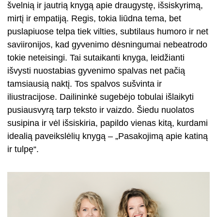
švelnią ir jautrią knygą apie draugystę, išsiskyrimą,
mirtį ir empatiją. Regis, tokia liūdna tema, bet
puslapiuose telpa tiek vilties, subtilaus humoro ir net
saviironijos, kad gyvenimo dėsningumai nebeatrodo
tokie neteisingi. Tai sutaikanti knyga, leidžianti
išvysti nuostabias gyvenimo spalvas net pačią
tamsiausią naktį. Tos spalvos sušvinta ir
iliustracijose. Dailininkė sugebėjo tobulai išlaikyti
pusiausvyrą tarp teksto ir vaizdo. Šiedu nuolatos
susipina ir vėl išsiskiria, papildo vienas kitą, kurdami
idealią paveikslėlių knygą – „Pasakojimą apie katiną
ir tulpę“.