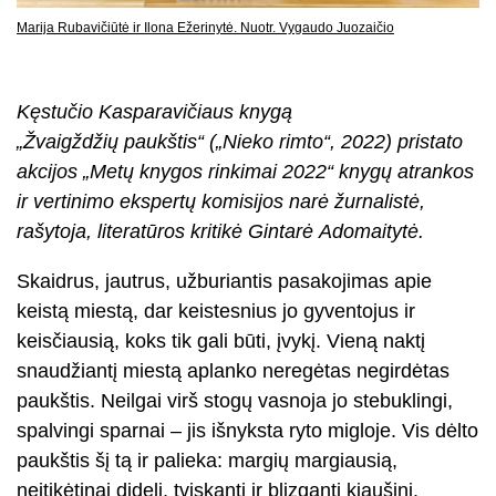
Marija Rubavičiūtė ir Ilona Ežerinytė. Nuotr. Vygaudo Juozaičio
Kęstučio Kasparavičiaus knygą
„Žvaigždžių paukštis“ („Nieko rimto“, 2022) pristato
akcijos „Metų knygos rinkimai 2022“ knygų atrankos
ir vertinimo ekspertų komisijos narė žurnalistė,
rašytoja, literatūros kritikė Gintarė Adomaitytė.
Skaidrus, jautrus, užburiantis pasakojimas apie
keistą miestą, dar keistesnius jo gyventojus ir
keisčiausią, koks tik gali būti, įvykį. Vieną naktį
snaudžiantį miestą aplanko neregėtas negirdėtas
paukštis. Neilgai virš stogų vasnoja jo stebuklingi,
spalvingi sparnai – jis išnyksta ryto migloje. Vis dėlto
paukštis šį tą ir palieka: margių margiausią,
neįtikėtinai didelį, tviskantį ir blizgantį kiaušinį.