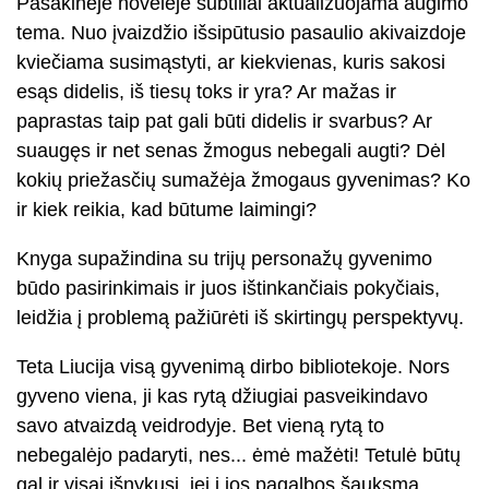
Pasakinėje novelėje subtiliai aktualizuojama augimo
tema. Nuo įvaizdžio išsipūtusio pasaulio akivaizdoje
kviečiama susimąstyti, ar kiekvienas, kuris sakosi
esąs didelis, iš tiesų toks ir yra? Ar mažas ir
paprastas taip pat gali būti didelis ir svarbus? Ar
suaugęs ir net senas žmogus nebegali augti? Dėl
kokių priežasčių sumažėja žmogaus gyvenimas? Ko
ir kiek reikia, kad būtume laimingi?
Knyga supažindina su trijų personažų gyvenimo
būdo pasirinkimais ir juos ištinkančiais pokyčiais,
leidžia į problemą pažiūrėti iš skirtingų perspektyvų.
Teta Liucija visą gyvenimą dirbo bibliotekoje. Nors
gyveno viena, ji kas rytą džiugiai pasveikindavo
savo atvaizdą veidrodyje. Bet vieną rytą to
nebegalėjo padaryti, nes... ėmė mažėti! Tetulė būtų
gal ir visai išnykusi, jei į jos pagalbos šauksmą