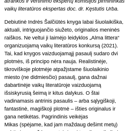
atrankos ir vertinimo ekspertų komisijos pirmininkas
vaikų literatūros ekspertas doc. dr. Kęstutis Urba.
Debiutinė Indrės Šalčiūtės knyga labai šiuolaikiška,
aktuali, intriguojančio siužeto, originalios meninės
raiškos. Ne veltui ji laimėjo leidyklos „Alma littera“
organizuojamą vaikų literatūros konkursą (2021).
Tai, kad knygos vaizduojamąjį pasaulį sudaro dvi
plotmės, iš principo nėra nauja. Realistinėje,
tikroviškoje plotmėje atpažįstame šiuolaikinio
miesto (ne didmiesčio) pasaulį, gana dažnai
dabartinėje vaikų literatūroje vaizduojamą
išsiskyrusią šeimą ir kitus dalykus. O štai
vadinamasis antrinis pasaulis – arba sąlygiškoji,
fantastinė, magiškoji plotmė – išties originalus ir
gana netikėtas. Pagrindinis veikėjas
Mikas (spėjame, kad jam maždaug dešimt metų)