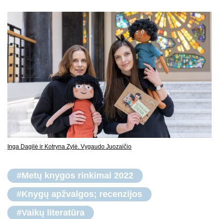
Inga Dagilė ir Kotryna Zylė. Vygaudo Juozaičio
#Metų knygos rinkimai 2022
#Knygų apžvalgos; recenzijos
#Vaikų literatūra