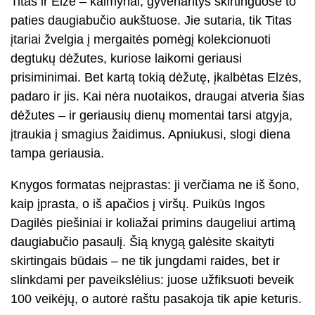
Titas ir Elzė – kaimynai, gyvenantys skirtinguose to
paties daugiabučio aukštuose. Jie sutaria, tik Titas
įtariai žvelgia į mergaitės pomėgį kolekcionuoti
degtukų dėžutes, kuriose laikomi geriausi
prisiminimai. Bet kartą tokią dėžutę, įkalbėtas Elzės,
padaro ir jis. Kai nėra nuotaikos, draugai atveria šias
dėžutes – ir geriausių dienų momentai tarsi atgyja,
įtraukia į smagius žaidimus. Apniukusi, slogi diena
tampa geriausia.
Knygos formatas neįprastas: ji verčiama ne iš šono,
kaip įprasta, o iš apačios į viršų. Puikūs Ingos
Dagilės piešiniai ir koliažai primins daugeliui artimą
daugiabučio pasaulį. Šią knygą galėsite skaityti
skirtingais būdais – ne tik jungdami raides, bet ir
slinkdami per paveikslėlius: juose užfiksuoti beveik
100 veikėjų, o autorė raštu pasakoja tik apie keturis.