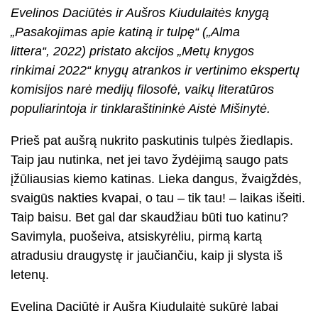
Evelinos Daciūtės ir Aušros Kiudulaitės knygą
„Pasakojimas apie katiną ir tulpę“ („Alma
littera“, 2022) pristato akcijos „Metų knygos
rinkimai 2022“ knygų atrankos ir vertinimo ekspertų
komisijos narė medijų filosofė, vaikų literatūros
populiarintoja ir tinklaraštininkė Aistė Mišinytė.
Prieš pat aušrą nukrito paskutinis tulpės žiedlapis.
Taip jau nutinka, net jei tavo žydėjimą saugo pats
įžūliausias kiemo katinas. Lieka dangus, žvaigždės,
svaigūs nakties kvapai, o tau – tik tau! – laikas išeiti.
Taip baisu. Bet gal dar skaudžiau būti tuo katinu?
Savimyla, puošeiva, atsiskyrėliu, pirmą kartą
atradusiu draugystę ir jaučiančiu, kaip ji slysta iš
letenų.
Evelina Daciūtė ir Aušra Kiudulaitė sukūrė labai