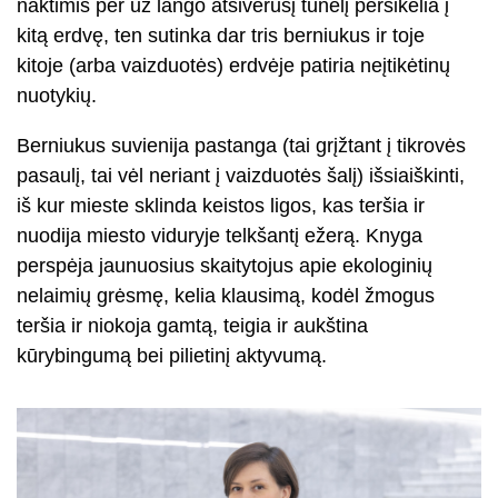
naktimis per už lango atsivėrusį tunelį persikelia į
kitą erdvę, ten sutinka dar tris berniukus ir toje
kitoje (arba vaizduotės) erdvėje patiria neįtikėtinų
nuotykių.
Berniukus suvienija pastanga (tai grįžtant į tikrovės
pasaulį, tai vėl neriant į vaizduotės šalį) išsiaiškinti,
iš kur mieste sklinda keistos ligos, kas teršia ir
nuodija miesto viduryje telkšantį ežerą. Knyga
perspėja jaunuosius skaitytojus apie ekologinių
nelaimių grėsmę, kelia klausimą, kodėl žmogus
teršia ir niokoja gamtą, teigia ir aukština
kūrybingumą bei pilietinį aktyvumą.