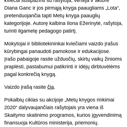
kviečia susipažinti su rašytoja, vertėja ir aktore
Diana Ganc ir jos pirmąją knyga paaugliams „Lota“,
pretenduojančia tapti Metų knyga paauglių
kategorijoje. Autorę kalbina Ilona Ežerinytė, rašytoja,
turinti ilgametę pedagogo patirtį.
Mokytojai ir bibliotekininkai kviečiami vaizdo įrašus
kūrybingai panaudoti pamokose ir edukacijose.
Įrašo pabaigoje rasite užduočių, skirtų vaikų žinioms
praplėsti, pastabumui patikrinti ir idėjų dirbtuvėlėms
pagal konkrečią knygą.
Vaizdo įrašą rasite
čia
.
Pokalbių ciklas su akcijoje „Metų knygos rinkimai
2020“ dalyvaujančiais rašytojais yra viena iš
Skaitymo skatinimo programos, kurios įgyvendinimą
finansuoja Kultūros ministerija, priemonių.